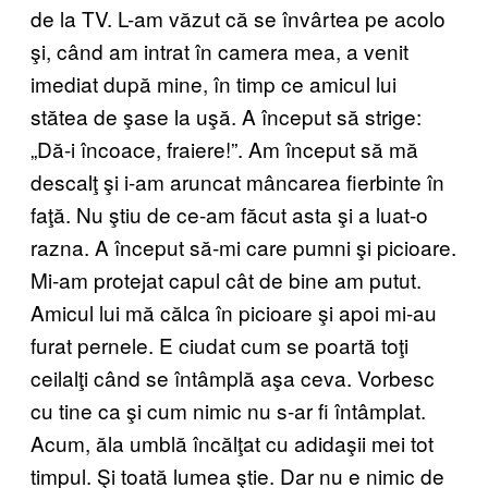
de la TV. L-am văzut că se învârtea pe acolo
şi, când am intrat în camera mea, a venit
imediat după mine, în timp ce amicul lui
stătea de şase la uşă. A început să strige:
„Dă-i încoace, fraiere!”. Am început să mă
descalţ şi i-am aruncat mâncarea fierbinte în
faţă. Nu ştiu de ce-am făcut asta şi a luat-o
razna. A început să-mi care pumni şi picioare.
Mi-am protejat capul cât de bine am putut.
Amicul lui mă călca în picioare şi apoi mi-au
furat pernele. E ciudat cum se poartă toţi
ceilalţi când se întâmplă aşa ceva. Vorbesc
cu tine ca şi cum nimic nu s-ar fi întâmplat.
Acum, ăla umblă încălţat cu adidaşii mei tot
timpul. Şi toată lumea ştie. Dar nu e nimic de