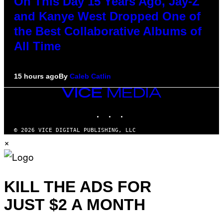
On This Day 15 Years Ago, Jay-Z
and Kanye West Dropped One of
the Best Collaborative Albums of
All Time
15 hours ago
By
Caleb Catlin
VICE
MEDIA
INSTAGRAM
TIKTOK
YOUTUBE
© 2026 VICE DIGITAL PUBLISHING, LLC
×
KILL THE ADS FOR
JUST $2 A MONTH