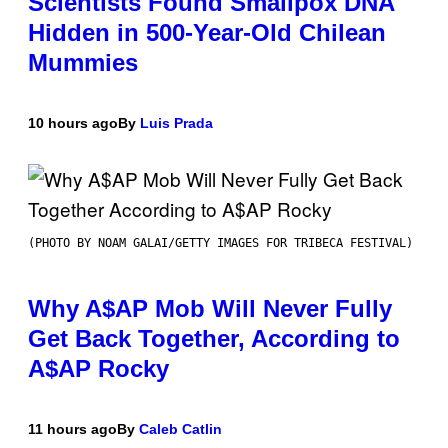
Scientists Found Smallpox DNA
Hidden in 500-Year-Old Chilean
Mummies
10 hours ago
By
Luis Prada
(PHOTO BY NOAM GALAI/GETTY IMAGES FOR TRIBECA FESTIVAL)
Why A$AP Mob Will Never Fully
Get Back Together, According to
A$AP Rocky
11 hours ago
By
Caleb Catlin