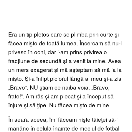
Era un tip pletos care se plimba prin curte şi
făcea mişto de toată lumea. Încercam să nu-l
privesc în ochi, dar i-am prins privirea o
fracţiune de secundă şi a venit la mine. Avea
un mers exagerat şi mă aşteptam să mă ia la
mişto. Şi-a înfipt piciorul lângă al meu şi-a zis
„Bravo”. NU ştiam ce naiba voia. „Bravo,
frate!”. Am râs şi am plecat şi a început să
înjure şi să ţipe. Nu făcea mişto de mine.
În seara aceea, îmi făceam nişte tăieţei să-i
mănânc în celulă înainte de meciul de fotbal