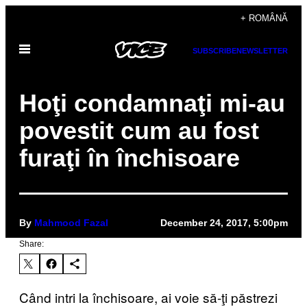
Skip
+ ROMÂNĂ
to
Open
content
SUBSCRIBE
NEWSLETTER
Menu
Hoţi condamnaţi mi-au
povestit cum au fost
furaţi în închisoare
By
Mahmood Fazal
December 24, 2017, 5:00pm
Share:
Când intri la închisoare, ai voie să-ţi păstrezi