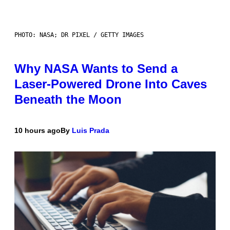
PHOTO: NASA; DR PIXEL / GETTY IMAGES
Why NASA Wants to Send a
Laser-Powered Drone Into Caves
Beneath the Moon
10 hours ago
By
Luis Prada