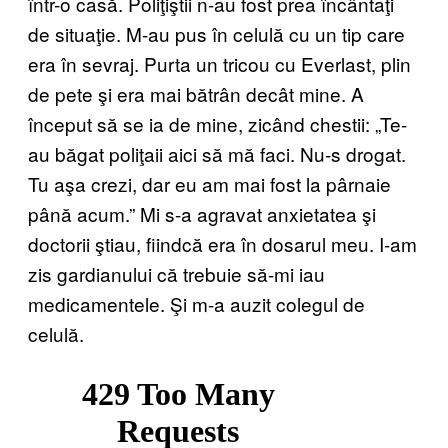
într-o casă. Poliţiştii n-au fost prea încântaţi
de situaţie. M-au pus în celulă cu un tip care
era în sevraj. Purta un tricou cu Everlast, plin
de pete şi era mai bătrân decât mine. A
început să se ia de mine, zicând chestii: „Te-
au băgat poliţaii aici să mă faci. Nu-s drogat.
Tu aşa crezi, dar eu am mai fost la pârnaie
până acum.” Mi s-a agravat anxietatea şi
doctorii ştiau, fiindcă era în dosarul meu. I-am
zis gardianului că trebuie să-mi iau
medicamentele. Şi m-a auzit colegul de
celulă.