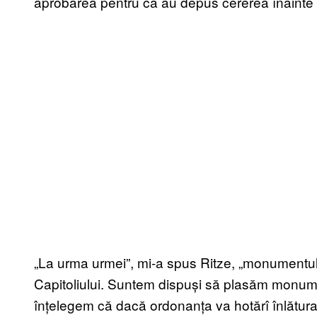
aprobarea pentru că au depus cererea înainte 
„La urma urmei”, mi-a spus Ritze, „monumentul 
Capitoliului. Suntem dispuși să plasăm monument
înțelegem că dacă ordonanța va hotărî înlătur