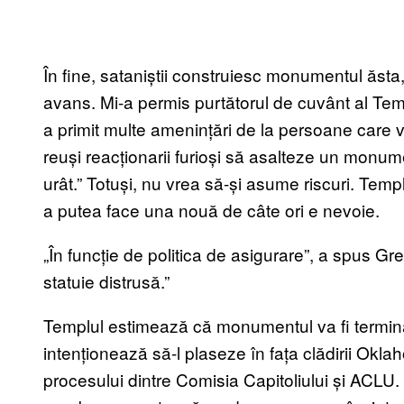
În fine, sataniștii construiesc monumentul ăsta
avans. Mi-a permis purtătorul de cuvânt al Tem
a primit multe amenințări de la persoane care v
reuși reacționarii furioși să asalteze un monu
urât.” Totuși, nu vrea să-și asume riscuri. Temp
a putea face una nouă de câte ori e nevoie.
„În funcție de politica de asigurare”, a spus G
statuie distrusă.”
Templul estimează că monumentul va fi terminat
intenționează să-l plaseze în fața clădirii Okla
procesului dintre Comisia Capitoliului și ACLU