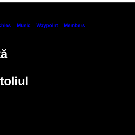
hies
Music
Waypoint
Members
tă
toliul