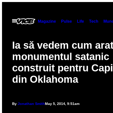
Skip
to
content
Open
Magazine
Pulse
Life
Tech
Munc
Menu
Ia să vedem cum ara
monumentul satanic
construit pentru Capi
din Oklahoma
By
Jonathan Smith
May 5, 2014, 9:51am