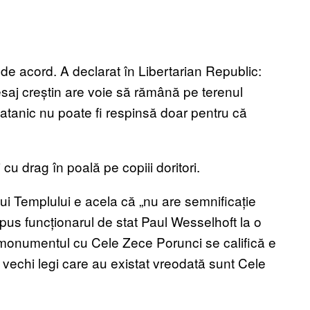
e acord. A declarat în Libertarian Republic:
saj creștin are voie să rămână pe terenul
Satanic nu poate fi respinsă doar pentru că
u drag în poală pe copiii doritori.
i Templului e acela că „nu are semnificație
pus funcționarul de stat Paul Wesselhoft la o
e monumentul cu Cele Zece Porunci se califică e
i vechi legi care au existat vreodată sunt Cele