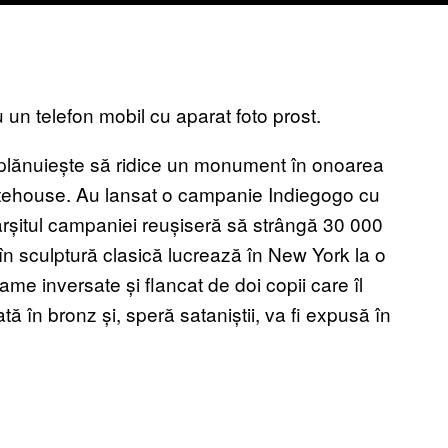
 un telefon mobil cu aparat foto prost.
ă plănuiește să ridice un monument în onoarea
atehouse. Au lansat o campanie Indiegogo cu
fârșitul campaniei reușiseră să strângă 30 000
 în sculptură clasică lucrează în New York la o
me inversate și flancat de doi copii care îl
tă în bronz și, speră sataniștii, va fi expusă în