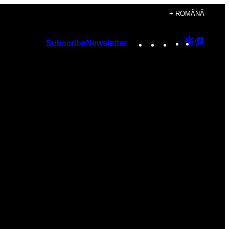
+ ROMÂNĂ
Instagram
TikTok
YouTube
Google
Googl
Subscribe
Newsletter
Discover
Top
Posts