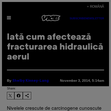
Skip
+ ROMÂNĂ
to
Open
content
SUBSCRIBE
NEWSLETTER
Menu
Iată cum afectează
fracturarea hidraulică
aerul
By
November 3, 2014, 5:14am
Shelby Kinney-Lang
Share:
Nivelele crescute de carcinogene cunoscute