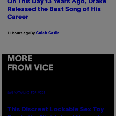
On This Day 13 Years Ago, Drake
Released the Best Song of His
Career
By
11 hours ago
Caleb Catlin
MORE
FROM VICE
SAM WATANUKI FOR VICE
This Discreet Lockable Sex Toy