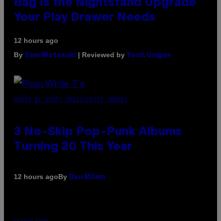
Bag Is the Nightstand Upgrade
Your Play Drawer Needs
12 hours ago
By
| Reviewed by
Sam Watanuki
Ysolt Usigan
PHOTO BY SCOTT GRIES/GETTY IMAGES
3 No-Skip Pop-Punk Albums
Turning 20 This Year
By
12 hours ago
Dan Milam