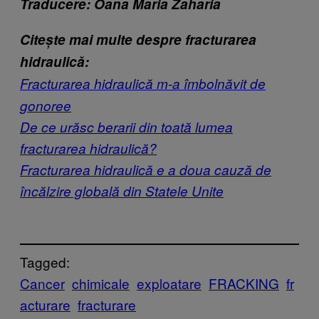
Traducere: Oana Maria Zaharia
Citește mai multe despre fracturarea
hidraulică:
​Fracturarea hidraulică m-a îmbolnăvit de
gonoree
​De ce urăsc berarii din toată lumea
fracturarea hidraulică?
​Fracturarea hidraulică e a doua cauză de
încălzire globală din Statele Unite
Tagged:
Cancer
chimicale
exploatare
FRACKING
fr
acturare
fracturare