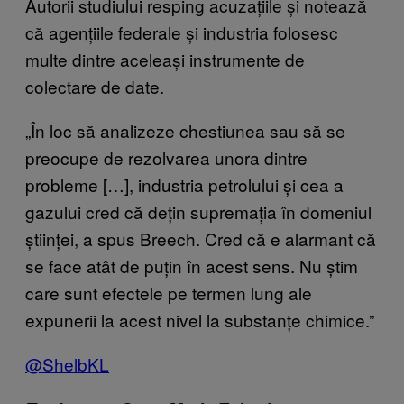
Autorii studiului resping acuzațiile și notează
că agențiile federale și industria folosesc
multe dintre aceleași instrumente de
colectare de date.
„În loc să analizeze chestiunea sau să se
preocupe de rezolvarea unora dintre
probleme […], industria petrolului și cea a
gazului cred că dețin supremația în domeniul
științei, a spus Breech. Cred că e alarmant că
se face atât de puțin în acest sens. Nu știm
care sunt efectele pe termen lung ale
expunerii la acest nivel la substanțe chimice.”
​@ShelbKL