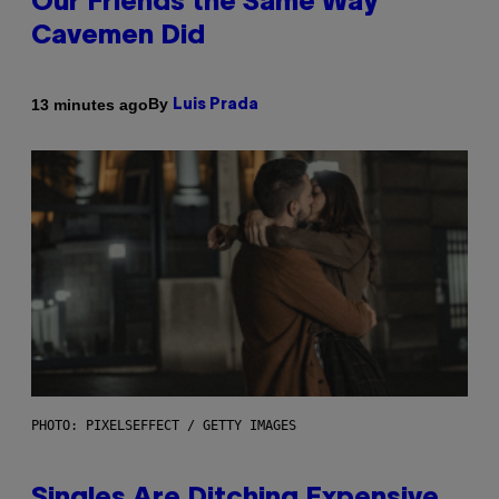
Our Friends the Same Way
Cavemen Did
By
13 minutes ago
Luis Prada
PHOTO: PIXELSEFFECT / GETTY IMAGES