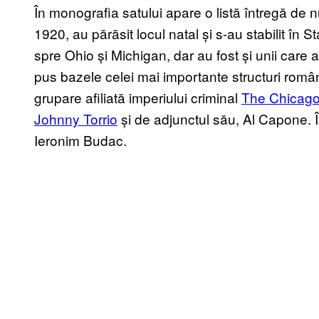
În monografia satului apare o listă întregă de 
1920, au părăsit locul natal și s-au stabilit în S
spre Ohio și Michigan, dar au fost și unii care 
pus bazele celei mai importante structuri române
grupare afiliată imperiului criminal
The Chicago 
Johnny Torrio
și de adjunctul său, Al Capone. În
Ieronim Budac.