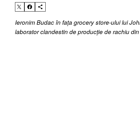
Ieronim Budac în fa
ț
a grocery store-ului lui J
laborator clandestin de produc
ț
ie de rachiu di