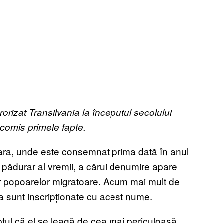
orizat Transilvania la începutul secolului
 comis primele fapte.
oara, unde este consemnat prima dată în anul
 pădurar al vremii, a cărui denumire apare
or popoarelor migratoare. Acum mai mult de
ara sunt inscripționate cu acest nume.
ptul că el se leagă de cea mai periculoasă