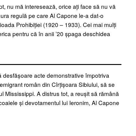
apt, nu mă interesează, orice ați face să nu vă
ngura regulă pe care Al Capone le-a dat-o
rioada Prohibiției (1920 – 1933). Cei mai mulți
merica pentru că în anii ’20 șpaga deschidea
să desfășoare acte demonstrative împotriva
n emigrant român din Cîrțișoara Sibiului, să se
l Mississippi. A distrus tot, a reușit să rămână
 coaiele și devotamentul lui Ieronim, Al Capone