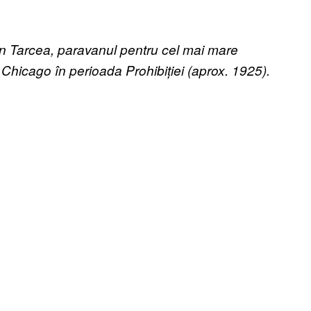
ohn Tarcea, paravanul pentru cel mai mare
n Chicago în perioada Prohibi
ț
iei (aprox. 1925).