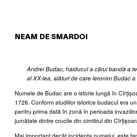
NEAM DE SMARDOI
Andrei Budac, haiducul a cărui bandă a ter
al XX-lea, alături de care Ieronim Budac a
Numele de Budac are o istorie lungă în Cîrțiș
1726. Conform studiilor istorice budacul era un
pentru prima dată în zonă în perioada invaziil
jumătate dintre crucile din cimitirul din Cîrțișo
Mai important decât incidența numelui, este fa