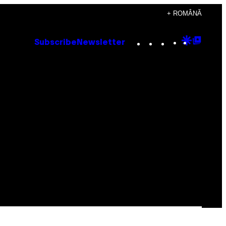
+ ROMÂNĂ
Instagram
TikTok
YouTube
Google
Goog
Subscribe
Newsletter
Discove
Top
Posts