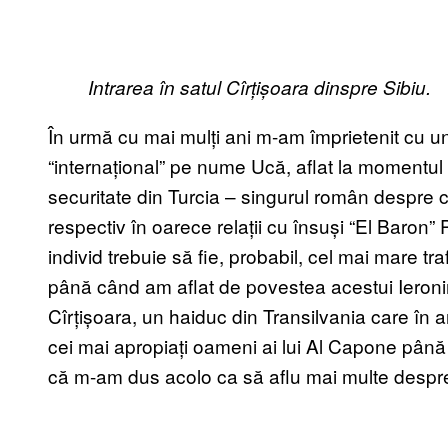
Intrarea în satul Cîr
ț
i
ș
oara dinspre Sibiu.
În urmă cu mai mulți ani m-am împrietenit cu un 
“internațional” pe nume Ucă, aflat la momentul
securitate din Turcia – singurul român despre c
respectiv în oarece relații cu însuși “El Baron
individ trebuie să fie, probabil, cel mai mare t
până când am aflat de povestea acestui Ieronim
Cîrțișoara, un haiduc din Transilvania care în a
cei mai apropiați oameni ai lui Al Capone până 
că m-am dus acolo ca să aflu mai multe despre