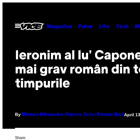
Skip
to
content
Open
Magazine
Pulse
Life
Tech
M
Menu
Ieronim al lu’ Capone
mai grav român din 
timpurile
By
April 1
Mihnea Mihalache-Fiastru, Foto: Răzvan Bică
Share: