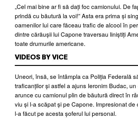
„Cel mai bine ar fi să dați foc camionului. De f
prindă cu băutură la voi!” Asta era prima și si
oamenilor lui care făceau trafic de alcool în pe
dintre cărăușii lui Capone traversau liniștiți A
toate drumurile americane.
VIDEOS BY VICE
Uneori, însă, se întâmpla ca Poliția Federală 
traficanților și astfel a ajuns Ieronim Budac, u
arunce cu camionul plin de băutură direct în râu
viu și l-a scăpat și pe Capone. Impresionat de
l-a făcut pe acesta șoferul lui personal.