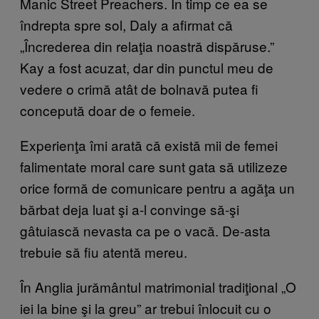
Manic Street Preachers. În timp ce ea se
îndrepta spre sol, Daly a afirmat că
„Încrederea din relaţia noastră dispăruse.”
Kay a fost acuzat, dar din punctul meu de
vedere o crimă atât de bolnavă putea fi
concepută doar de o femeie.
Experienţa îmi arată că există mii de femei
falimentate moral care sunt gata să utilizeze
orice formă de comunicare pentru a agăţa un
bărbat deja luat şi a-l convinge să-şi
gâtuiască nevasta ca pe o vacă. De-asta
trebuie să fiu atentă mereu.
În Anglia jurământul matrimonial tradiţional „O
iei la bine şi la greu” ar trebui înlocuit cu o