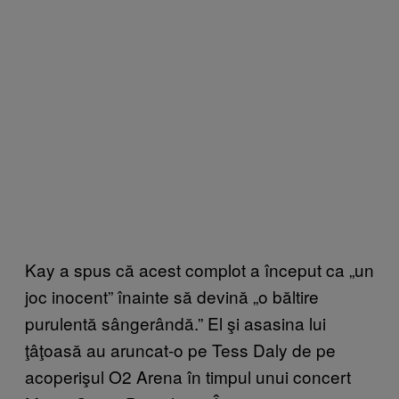
Kay a spus că acest complot a început ca „un
joc inocent” înainte să devină „o băltire
purulentă sângerândă.” El şi asasina lui
ţâţoasă au aruncat-o pe Tess Daly de pe
acoperişul O2 Arena în timpul unui concert