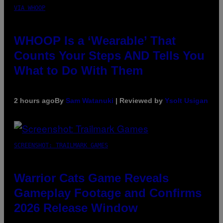
VIA WHOOP
WHOOP Is a ‘Wearable’ That
Counts Your Steps AND Tells You
What to Do With Them
2 hours ago
By
Sam Watanuki
| Reviewed by
Ysolt Usigan
SCREENSHOT: TRAILMARK GAMES
Warrior Cats Game Reveals
Gameplay Footage and Confirms
2026 Release Window