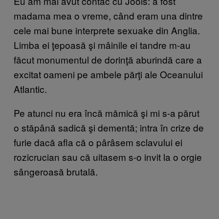
Eu am mai avut contac cu Jools: a fost
madama mea o vreme, când eram una dintre
cele mai bune interprete sexuake din Anglia.
Limba ei ţepoasă şi mâinile ei tandre m-au
făcut monumentul de dorinţă aburindă care a
excitat oameni pe ambele părţi ale Oceanului
Atlantic.
Pe atunci nu era încă mămică şi mi s-a părut
o stăpână sadică şi dementă; intra în crize de
furie dacă afla că o pârâsem sclavului ei
rozicrucian sau că uitasem s-o invit la o orgie
sângeroasă brutală.