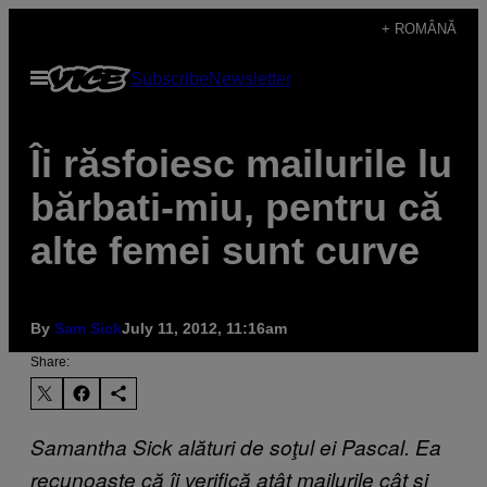
Skip
+ ROMÂNĂ
to
Open
Subscribe
Newsletter
content
Menu
Îi răsfoiesc mailurile lu
bărbati-miu, pentru că
alte femei sunt curve
By
Sam Sick
July 11, 2012, 11:16am
Share:
Samantha Sick alături de soţul ei Pascal. Ea
recunoaşte că îi verifică atât mailurile cât şi