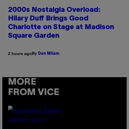
2000s Nostalgia Overload:
Hilary Duff Brings Good
Charlotte on Stage at Madison
Square Garden
By
2 hours ago
Dan Milam
MORE
FROM VICE
SCREENSHOT: UBISOFT