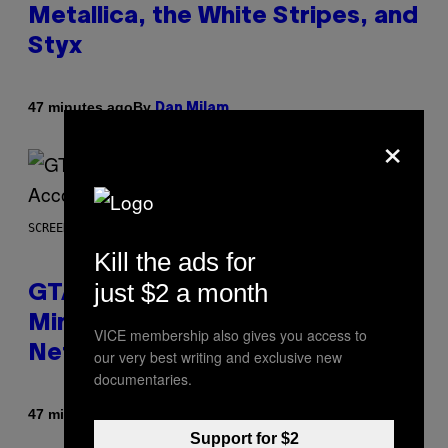
Metallica, the White Stripes, and
Styx
By
47 minutes ago
Dan Milam
×
SCREENSHOT: ROCKSTAR GAMES, NETFLIX
Kill the ads for
just $2 a month
GTA 6 Extended Look is 20
Minutes Long According to
VICE membership also gives you access to
Netflix Customer Support
our very best writing and exclusive new
documentaries.
By
47 minutes ago
Brent Koepp
Support for $2