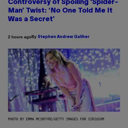
Controversy of Spoiling ‘Spider-
Man’ Twist: ‘No One Told Me It
Was a Secret’
By
2 hours ago
Stephen Andrew Galiher
PHOTO BY EMMA MCINTYRE/GETTY IMAGES FOR SIRIUSXM