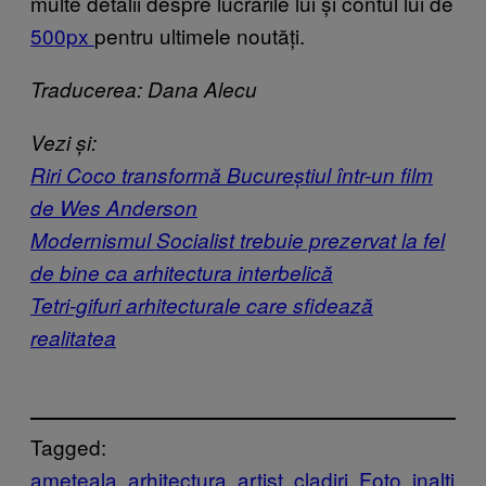
multe detalii despre lucrările lui și contul lui de
500px
pentru ultimele noutăți.
Traducerea: Dana Alecu
Vezi și:
Riri Coco transformă Bucureștiul într-un film
de Wes Anderson
Modernismul Socialist trebuie prezervat la fel
de bine ca arhitectura interbelică
Tetri-gifuri arhitecturale care sfidează
realitatea
Tagged:
ameteala
arhitectura
artist
cladiri
Foto
inalti