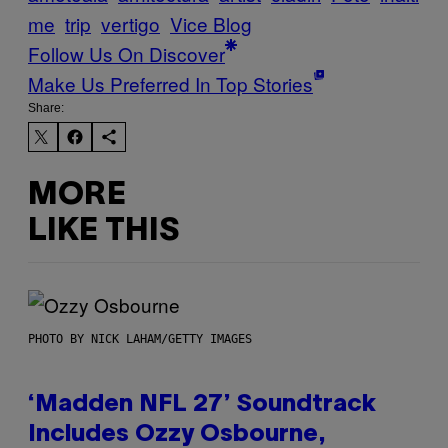
me
trip
vertigo
Vice Blog
Follow Us On Discover
Make Us Preferred In Top Stories
Share:
MORE
LIKE THIS
PHOTO BY NICK LAHAM/GETTY IMAGES
‘Madden NFL 27’ Soundtrack
Includes Ozzy Osbourne,