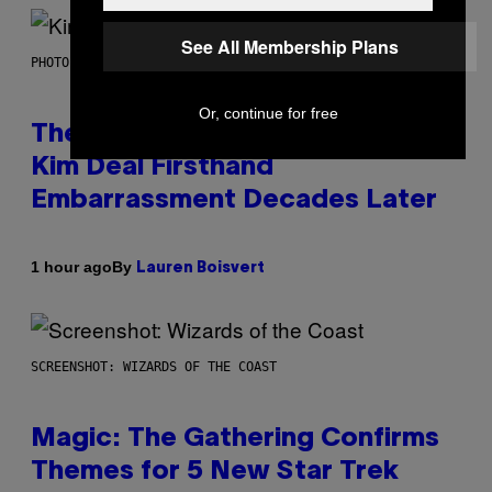
See All Membership Plans
PHOTO BY JEFF KRAVITZ/FILMMAGIC
Or, continue for free
The Set of Lyrics That Still Give
Kim Deal Firsthand
Embarrassment Decades Later
By
1 hour ago
Lauren Boisvert
SCREENSHOT: WIZARDS OF THE COAST
Magic: The Gathering Confirms
Themes for 5 New Star Trek