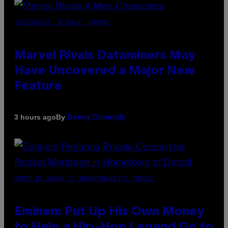
SCREENSHOT: NETEASE, MARVEL
Marvel Rivals Dataminers May
Have Uncovered a Major New
Feature
By
3 hours ago
Denny Connolly
PHOTO BY AARON J. THORNTON/GETTY IMAGES
Eminem Put Up His Own Money
to Help a Hip-Hop Legend Go to