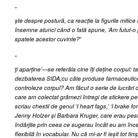
„
ș
te despre postur
ă
, ca reac
ț
ie la figurile mitic
însemne atunci când o fată spune, ‘Am futut-
”
spatele acestor cuvinte?
„
ț
i apar
ț
ine
’—
se refer
ă
la cine
î
ț
i de
ț
ine corpul: ta
dezbaterea SIDA;cu c
â
te produse farmaceutice
controleze corpul? Am f
ă
cut o serie de lucr
ă
ri
care am colectat gr
ă
mezi
î
ntregi de stickere p
scriau chestii de genul ‘I heart fags,’ ‘I brake 
Jenny Holzer
ș
i Barbara Kruger, care erau pest
î
nd
â
rjite prin ceea ce sugerau încât eu am înc
flexibil
ă
î
n vocabular. Nu c
ă
mi-ar fi ie
ș
it tot ti