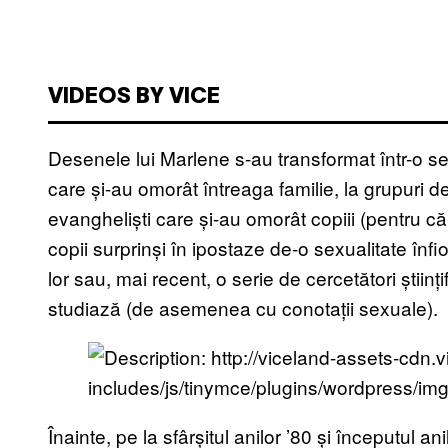
VIDEOS BY VICE
Desenele lui Marlene s-au transformat într-o se
care și-au omorât întreaga familie, la grupuri d
evangheliști care și-au omorât copiii (pentru c
copii surprinși în ipostaze de-o sexualitate înfio
lor sau, mai recent, o serie de cercetători științ
studiază (de asemenea cu conotații sexuale).
Înainte, pe la sfârșitul anilor ’80 și începutul ani