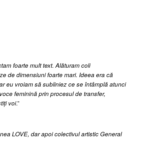
ictam foarte mult text. Alăturam coli
ze de dimensiuni foarte mari. Ideea era că
iar eu vroiam să subliniez ce se întâmplă atunci
oce feminină prin procesul de transfer,
.”
ș
ti
ț
i voi
punea LOVE, dar apoi colectivul artistic General