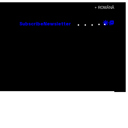
+ ROMÂNĂ
Instagram
TikTok
YouTube
Google
Goog
Subscribe
Newsletter
Discove
Top
Posts