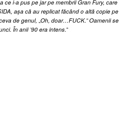
 ce i-a pus pe jar pe membrii Gran Fury, care
SIDA, așa că au replicat făcând o altă copie pe
„
 ceva de genul,
Oh, doar…FUCK.” Oamenii se
”
unci. În anii ’90 era intens.