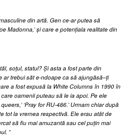
e masculine din art
ă
. Gen ce-ar putea să
o pe Madonna,’
ș
i care e poten
ț
iala realitate din
t
ă
l, so
ț
ul, statul?
Ș
i asta a fost parte din
 ar trebui s
ă
t e-ndoape ca s
ă
ajung
ă
s
ă
–
ț
i
 care a fost expus
ă
la White Columns
î
n 1990
î
n
e care oamenii puteau să le ia apoi. Pe ele
for queers,’ ‘Pray for RU-486.’ Urmam chiar după
e tot la vremea respectiv
ă
. Ele erau at
â
t de
ercat să fiu mai amuzantă sau cel pu
ț
in mai
”
mpul.