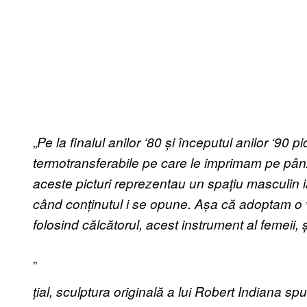
„
Pe la finalul anilor ‘80
ș
i începutul anilor ‘90 p
termotransferabile pe care le imprimam pe pân
aceste picturi reprezentau un spa
ț
iu masculin 
când con
ț
inutul i se opune. A
ș
a că adoptam o v
folosind călcătorul, acest instrument al femeii,
„
țial, sculptura originală a lui Robert Indiana s