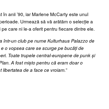
at în anii ’90, iar Marlene McCarty este unul
i perioade. Urmează să vă arătăm o selecție a
i pe care ni le-a oferit pentru fiecare dintre ele.
ta într-un club pe nume Kulturhaus Palazzo de
a e o vopsea care se scurge pe bucă
ț
i de
căperi. Toate trupele central-europene de punk
ș
i
Plan. A fost mi
ș
to pentru că eram doar o
”
at libertatea de a face ce vroiam.