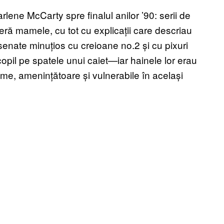
ene McCarty spre finalul anilor ’90: serii de
ră mamele, cu tot cu explicații care descriau
senate minuțios cu creioane no.2 și cu pixuri
copil pe spatele unui caiet—iar hainele lor erau
ome, amenințătoare și vulnerabile în același