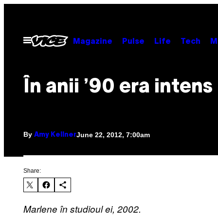
Skip
to
content
Open
Magazine
Pulse
Life
Tech
M
Menu
În anii ’90 era intens
By
June 22, 2012, 7:00am
Amy Kellner
Share:
Marlene în studioul ei, 2002.