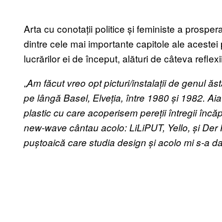
Arta cu conotații politice și feministe a prosper
dintre cele mai importante capitole ale aceste
lucrărilor ei de început, alături de câteva reflexi
„
Am făcut vreo opt picturi/instala
ț
ii de genul ăs
pe lângă Basel, Elve
ț
ia, între 1980
ș
i 1982. Ai
plastic cu care acoperisem pere
ț
ii întregii în
new-wave cântau acolo: LiLiPUT, Yello,
ș
i Der 
pu
ș
toaică care studia design
ș
i acolo mi s-a d