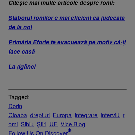
Citește mai multe articole despre romi:
Staborul romilor e mai eficient ca judecata
de la noi
Primăria Eforie te evacuează pe motiv că-ți
face casă
La ţigănci
Tagged:
Dorin
Cioaba
drepturi
Europa
integrare
interviú
r
omi
Sibiu
Știri
UE
Vice Blog
Follow Us On Discover