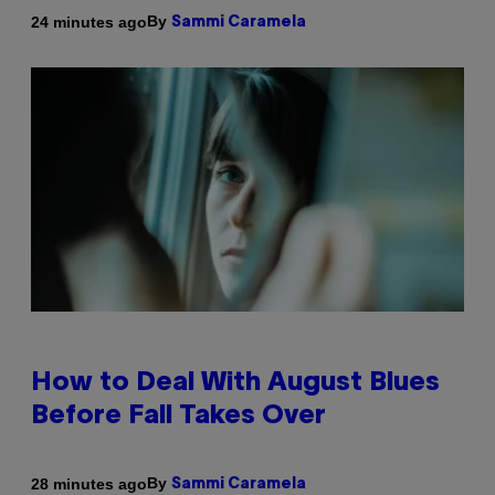
By
24 minutes ago
Sammi Caramela
How to Deal With August Blues
Before Fall Takes Over
By
28 minutes ago
Sammi Caramela