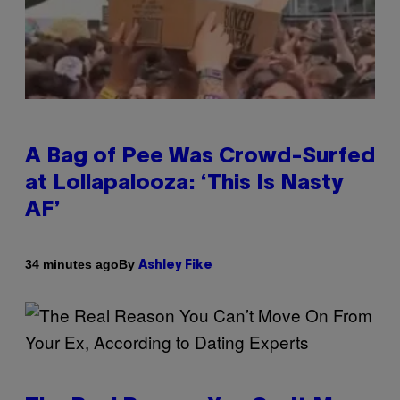
A Bag of Pee Was Crowd-Surfed
at Lollapalooza: ‘This Is Nasty
AF’
By
34 minutes ago
Ashley Fike