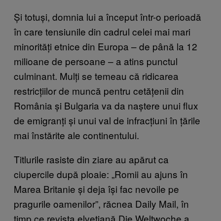
Și totuși, domnia lui a început într-o perioadă
în care tensiunile din cadrul celei mai mari
minorități etnice din Europa – de până la 12
milioane de persoane – a atins punctul
culminant. Mulți se temeau că ridicarea
restricțiilor de muncă pentru cetățenii din
România și Bulgaria va da naștere unui flux
de emigranți și unui val de infracțiuni în țările
mai înstărite ale continentului.
Titlurile rasiste din ziare au apărut ca
ciupercile după ploaie: „Romii au ajuns în
Marea Britanie și deja își fac nevoile pe
pragurile oamenilor”, răcnea Daily Mail, în
timp ce revista elvețiană Die Weltwoche a