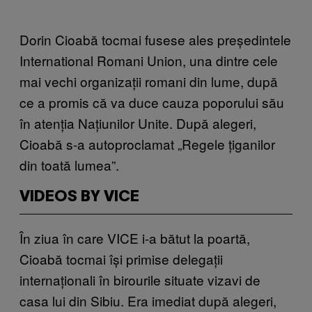
Dorin Cioabă tocmai fusese ales președintele
International Romani Union, una dintre cele
mai vechi organizații romani din lume, după
ce a promis că va duce cauza poporului său
în atenția Națiunilor Unite. După alegeri,
Cioabă s-a autoproclamat „Regele țiganilor
din toată lumea”.
VIDEOS BY VICE
În ziua în care VICE i-a bătut la poartă,
Cioabă tocmai își primise delegații
internaționali în birourile situate vizavi de
casa lui din Sibiu. Era imediat după alegeri,