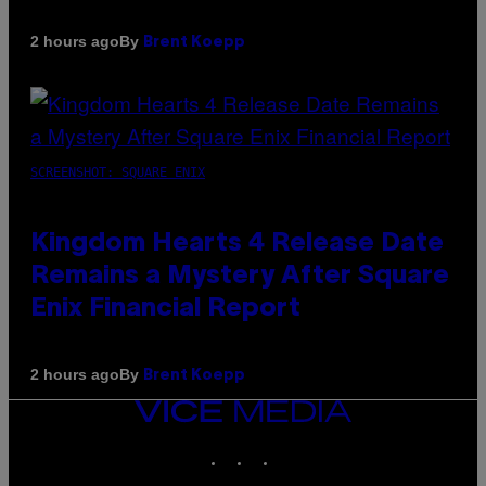
By
2 hours ago
Brent Koepp
SCREENSHOT: SQUARE ENIX
Kingdom Hearts 4 Release Date
Remains a Mystery After Square
Enix Financial Report
By
2 hours ago
Brent Koepp
VICE
MEDIA
INSTAGRAM
TIKTOK
YOUTUBE