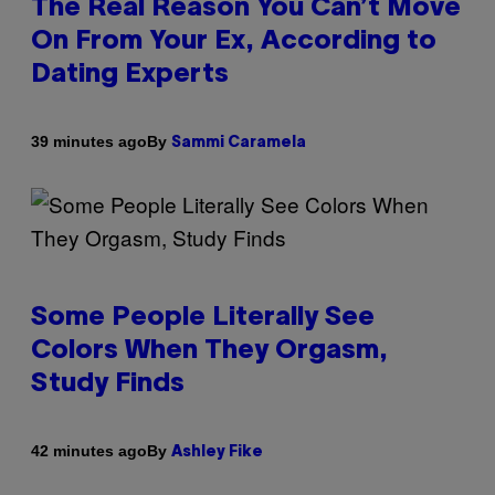
The Real Reason You Can’t Move
On From Your Ex, According to
Dating Experts
By
39 minutes ago
Sammi Caramela
Some People Literally See
Colors When They Orgasm,
Study Finds
By
42 minutes ago
Ashley Fike