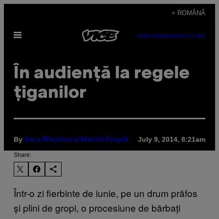
Skip
+ ROMÂNĂ
to
Open
content
SUBSCRIBE
NEWSLETTER
Menu
În audiență la regele
țiganilor
By
July 9, 2014, 8:21am
Sara Winston și Martin Krupik
Share:
Într-o zi fierbinte de iunie, pe un drum prăfos
și plini de gropi, o procesiune de bărbați