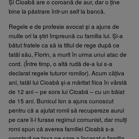
Și Cioabă are o coroană de aur, dar o ține
bine la păstrare într-un seif la bancă.
Regele e de profesie avocat și a ajuns de
multe ori la știri împreună cu familia lui. Și-a
bătut fratele ca să ia titlul de rege după ce
tatăl său, Florin, a murit în urma unui atac de
cord. (Între timp, o altă rudă de-a lui s-a
declarat regele tuturor romilor). Acum câțiva
ani, tatăl lui Cioabă și-a măritat fiica în vârstă
de 12 ani – pe sora lui Cioabă – cu un băiat
de 15 ani. Bunicul Ion a ajuns cunoscut
pentru că a ajutat romii să recupereze aurul
pe care li-l furase regimul comunist, dar mulți
romi spun că averea familiei Cioabă s-a
construit pe taxa pe care a încasat-o familia