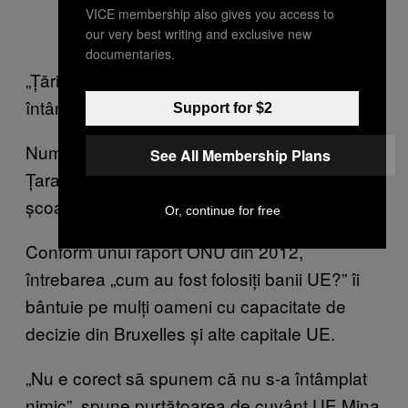
VICE membership also gives you access to
our very best writing and exclusive new
documentaries.
„Țările au luat banii, dar nu știu ce s-a
întâmplat cu ei și aș vrea să știu.”
Support for $2
Numai Germania merită laude, zice Cioabă.
See All Membership Plans
Țara a ajutat emigranții romi și a trimis copiii la
școală.
Or, continue for free
Conform unui raport ONU din 2012,
întrebarea „cum au fost folosiți banii UE?” îi
bântuie pe mulți oameni cu capacitate de
decizie din Bruxelles și alte capitale UE.
„Nu e corect să spunem că nu s-a întâmplat
nimic”, spune purtătoarea de cuvânt UE Mina