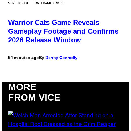
SCREENSHOT: TRAILMARK GAMES
Warrior Cats Game Reveals
Gameplay Footage and Confirms
2026 Release Window
54 minutes ago
By
Denny Connolly
MORE
FROM VICE