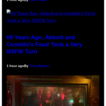
69 Years Ago, Abbott and
Costello’s Feud Took a Very
NSFW Turn
1 hour ago
By
Tony Alpsen