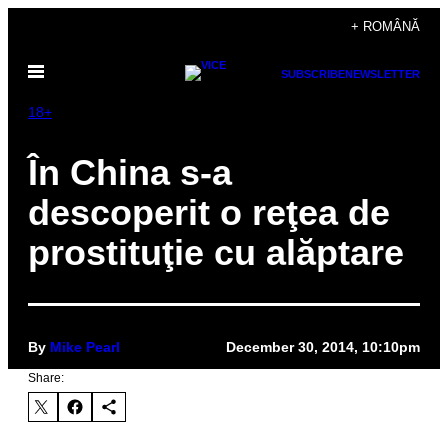
Skip
+ ROMÂNĂ
to
Open
content
SUBSCRIBE
NEWSLETTER
Menu
18+
În China s-a
descoperit o reţea de
prostituţie cu alăptare
By
Mike Pearl
December 30, 2014, 10:10pm
Share: