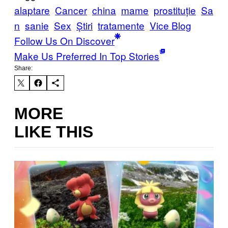
alaptare
Cancer
china
mame
prostituție
Sa
n
sanie
Sex
Știri
tratamente
Vice Blog
Follow Us On Discover
Make Us Preferred In Top Stories
Share:
MORE
LIKE THIS