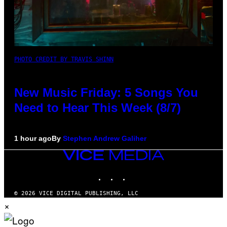
PHOTO CREDIT BY TRAVIS SHINN
New Music Friday: 5 Songs You
Need to Hear This Week (8/7)
1 hour ago
By
Stephen Andrew Galiher
VICE
MEDIA
INSTAGRAM
TIKTOK
YOUTUBE
© 2026 VICE DIGITAL PUBLISHING, LLC
×