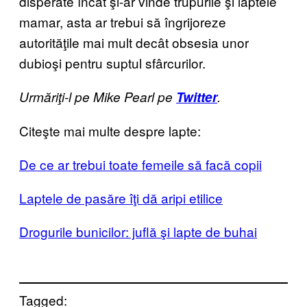
disperate încât şi-ar vinde trupurile şi laptele
mamar, asta ar trebui să îngrijoreze
autorităţile mai mult decât obsesia unor
dubioşi pentru suptul sfârcurilor.
Urmăriţi-l pe Mike Pearl pe
Twitter
.
Citeşte mai multe despre lapte:
De ce ar trebui toate femeile să facă copii
Laptele de pasăre îţi dă aripi etilice
Drogurile bunicilor: juflă şi lapte de buhai
Tagged: