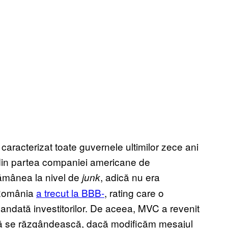
aracterizat toate guvernele ultimilor zece ani
a din partea companiei americane de
rămânea la nivel de
, adică nu era
junk
 România
a trecut la BBB-
, rating care o
mandată investitorilor. De aceea, MVC a revenit
 să se răzgândească, dacă modificăm mesajul