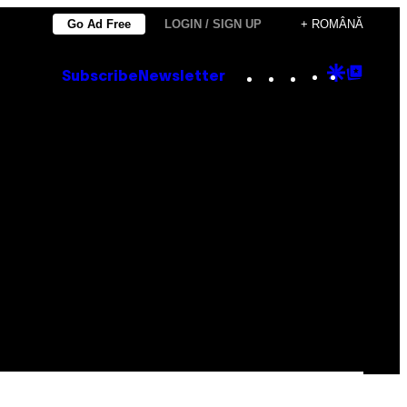
Go Ad Free
LOGIN / SIGN UP
+ ROMÂNĂ
Instagram
TikTok
YouTube
Google
Goog
Subscribe
Newsletter
Discove
Top
Posts