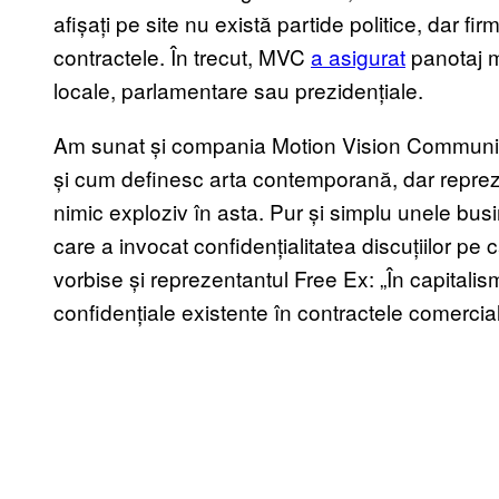
afișați pe site nu există partide politice, dar fi
contractele. În trecut, MVC
a asigurat
panotaj m
locale, parlamentare sau prezidențiale.
Am sunat și compania Motion Vision Communicat
și cum definesc arta contemporană, dar repre
nimic exploziv în asta. Pur și simplu unele bu
care a invocat confidențialitatea discuțiilor pe c
vorbise și reprezentantul Free Ex: „În capital
confidențiale existente în contractele comercia