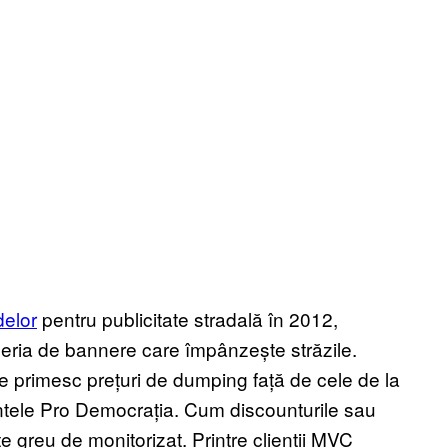
delor
pentru publicitate stradală în 2012,
deria de bannere care împânzește străzile.
le primesc prețuri de dumping față de cele de la
dintele Pro Democrația. Cum discounturile sau
e greu de monitorizat. Printre clienții MVC