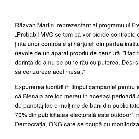
Răzvan Martin, reprezentant al programului Fre
„Probabil MVC se tem că vor pierde contracte de 
ținta unor controale și hărțuieli din partea institu
nevoie de un aparat propriu de cenzură, îi fac t
dorința de a nu se pune rău cu puterea. Deși s
să cenzureze acel mesaj.”
Expunerea lucrării în timpul campaniei pentru 
că Bienala are loc mereu în aceeași perioadă a
de panotaj fac o mulțime de bani din publicitat
70% din publicitatea electorală este outdoor”,
Democrația, ONG care se ocupă cu monitorizar