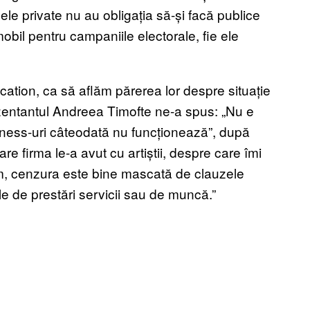
rmele private nu au obligația să-și facă publice
obil pentru campaniile electorale, fie ele
ion, ca să aflăm părerea lor despre situație
zentantul Andreea Timofte ne-a spus: „Nu e
siness-uri câteodată nu funcționează”, după
are firma le-a avut cu artiștii, despre care îmi
ism, cenzura este bine mascată de clauzele
le de prestări servicii sau de muncă.”