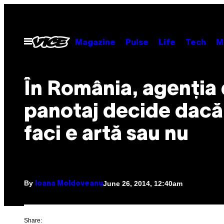
Skip
to
content
Open
Magazine
Pulse
Life
Tech
M
Menu
În România, agenţia
panotaj decide dacă
faci e artă sau nu
By
June 26, 2014, 12:40am
Ioana Moldoveanu
Share: