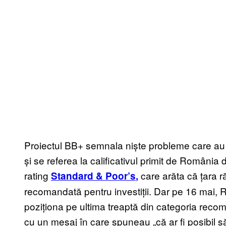
Proiectul BB+ semnala niște probleme care au c
și se referea la calificativul primit de Români
rating
care arăta că țara 
Standard & Poor’s
,
recomandată pentru investiții. Dar pe 16 mai,
poziționa pe ultima treaptă din categoria reco
cu un mesaj în care spuneau „că ar fi posibil