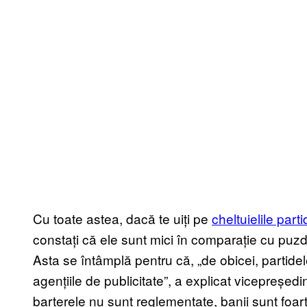
Cu toate astea, dacă te uiți pe
cheltuielile parti
constați că ele sunt mici în comparație cu puz
Asta se întâmplă pentru că, „de obicei, partide
agențiile de publicitate”, a explicat vicepreșe
barterele nu sunt reglementate, banii sunt foart