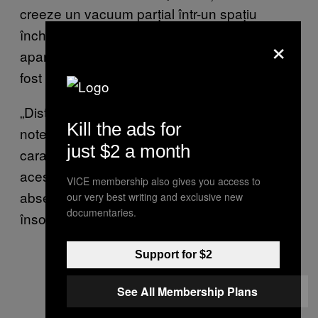
creeze un vacuum parțial într-un spațiu
închis, cum ar fi un buncăr sau un
×
apartament, și ucide ocupanții care altfel ar fi
fost protejați de explozie.
„Distrug și plămânii, odată cu clădirile”,
Kill the ads for
notează Perkins. Pe lângă rănile
just $2 a month
caracteristice lăsate pe cadavrele victimelor,
aceste bombe mai sunt caracterizate prin
VICE membership also gives you access to
absența unor cratere mari de explozie care
our very best writing and exclusive new
documentaries.
însoțesc explozibilii convenționali.
Support for $2
See All Membership Plans