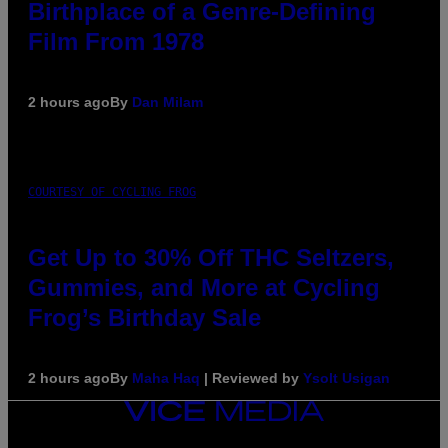
Birthplace of a Genre-Defining
Film From 1978
2 hours ago
By
Dan Milam
COURTESY OF CYCLING FROG
Get Up to 30% Off THC Seltzers,
Gummies, and More at Cycling
Frog’s Birthday Sale
2 hours ago
By
Maha Haq
| Reviewed by
Ysolt Usigan
VICE
MEDIA
INSTAGRAM
TIKTOK
YOUTUBE