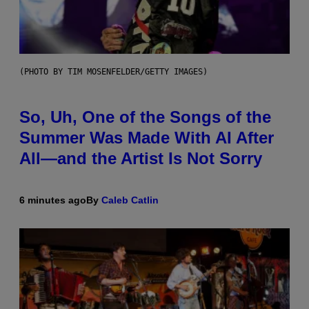
(PHOTO BY TIM MOSENFELDER/GETTY IMAGES)
So, Uh, One of the Songs of the
Summer Was Made With AI After
All—and the Artist Is Not Sorry
6 minutes ago
By
Caleb Catlin