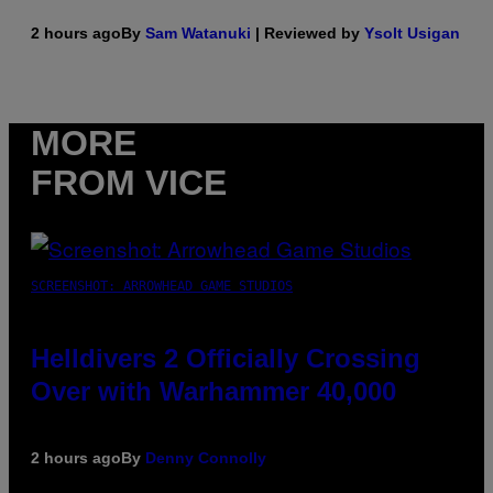
2 hours ago
By
Sam Watanuki
| Reviewed by
Ysolt Usigan
MORE
FROM VICE
SCREENSHOT: ARROWHEAD GAME STUDIOS
Helldivers 2 Officially Crossing
Over with Warhammer 40,000
2 hours ago
By
Denny Connolly