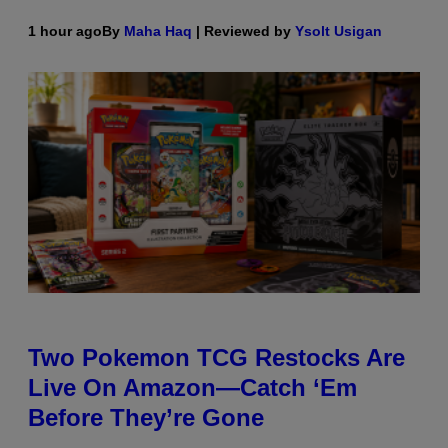
1 hour ago
By
Maha Haq
| Reviewed by
Ysolt Usigan
Two Pokemon TCG Restocks Are
Live On Amazon—Catch ‘Em
Before They’re Gone