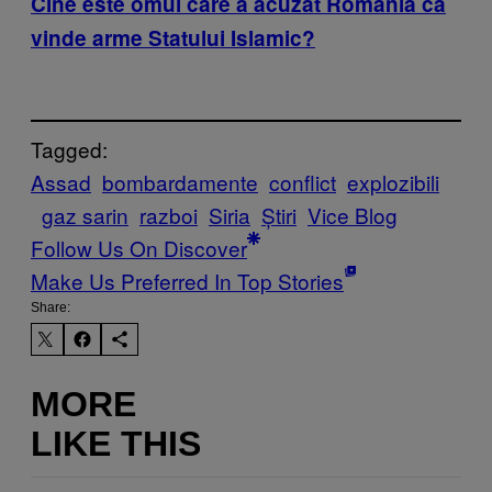
Cine este omul care a acuzat România că
vinde arme Statului Islamic?
Tagged:
Assad
bombardamente
conflict
explozibili
gaz sarin
razboi
Siria
Știri
Vice Blog
Follow Us On Discover
Make Us Preferred In Top Stories
Share:
MORE
LIKE THIS