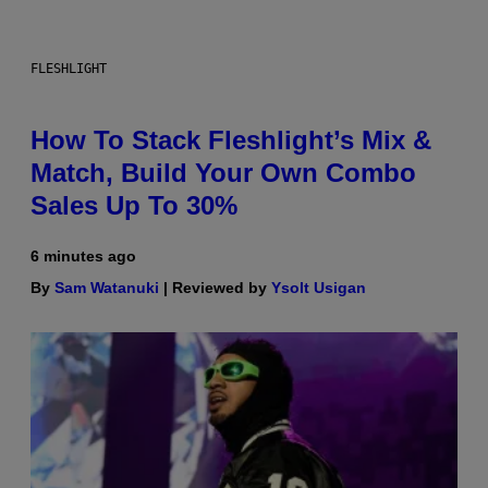
FLESHLIGHT
How To Stack Fleshlight’s Mix &
Match, Build Your Own Combo
Sales Up To 30%
6 minutes ago
By
Sam Watanuki
| Reviewed by
Ysolt Usigan