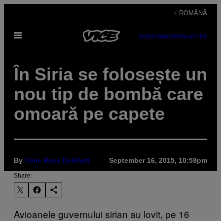
Skip
+ ROMÂNĂ
to
Open
content
SUBSCRIBE
NEWSLETTER
Menu
​În Siria se folosește un
nou tip de bombă care
omoară pe capete
By
Torie Rose DeGhett
September 16, 2015, 10:59pm
Share:
Avioanele guvernului sirian au lovit, pe 16