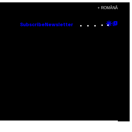
+ ROMÂNĂ
Instagram
TikTok
YouTube
Google
Goog
Subscribe
Newsletter
Discove
Top
Posts