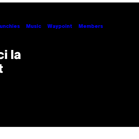
unchies
Music
Waypoint
Members
i la
t