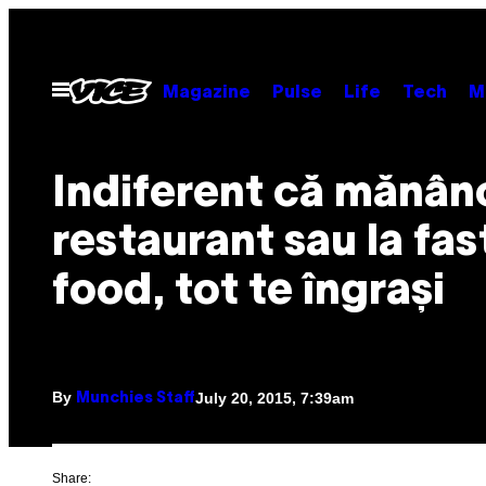
Skip
to
content
Open
Magazine
Pulse
Life
Tech
M
Menu
Indiferent că mănânc
restaurant sau la fas
food, tot te îngrași
By
July 20, 2015, 7:39am
Munchies Staff
Share: