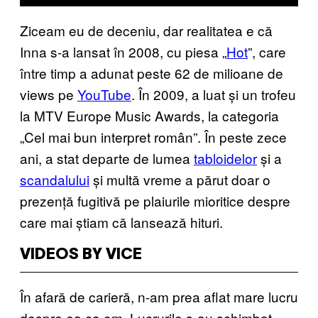
Ziceam eu de deceniu, dar realitatea e că
Inna s-a lansat în 2008, cu piesa „
Hot
”, care
între timp a adunat peste 62 de milioane de
views pe
YouTube
. În 2009, a luat și un trofeu
la MTV Europe Music Awards, la categoria
„Cel mai bun interpret român”. În peste zece
ani, a stat departe de lumea
tabloidelor
și a
scandalului
și multă vreme a părut doar o
prezență fugitivă pe plaiurile mioritice despre
care mai știam că lansează hituri.
VIDEOS BY VICE
În afară de carieră, n-am prea aflat mare lucru
despre ea ca om. Lucrurile s-au schimbat