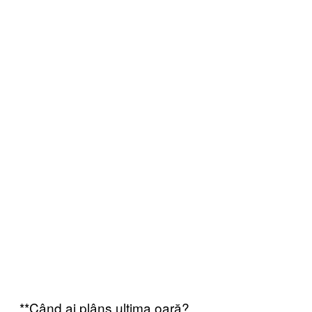
**Când ai plâns ultima oară?