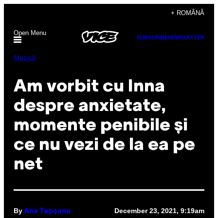
Skip
+ ROMÂNĂ
to
Open Menu
content
SUBSCRIBE
NEWSLETTER
Muzică
Am vorbit cu Inna
despre anxietate,
momente penibile și
ce nu vezi de la ea pe
net
By
December 23, 2021, 9:19am
Ana Tepșanu