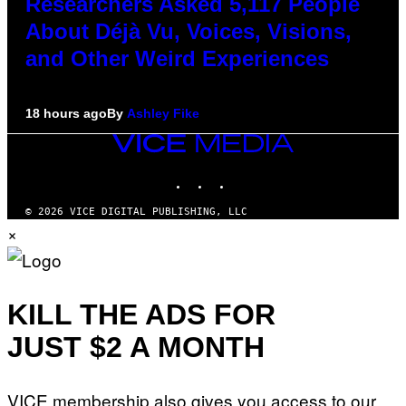
Researchers Asked 5,117 People
About Déjà Vu, Voices, Visions,
and Other Weird Experiences
18 hours ago
By
Ashley Fike
VICE
MEDIA
INSTAGRAM
TIKTOK
YOUTUBE
© 2026 VICE DIGITAL PUBLISHING, LLC
×
KILL THE ADS FOR
JUST $2 A MONTH
VICE membership also gives you access to our