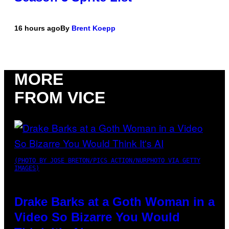
16 hours ago
By
Brent Koepp
MORE
FROM VICE
(PHOTO BY JOSE BRETON/PICS ACTION/NURPHOTO VIA GETTY
IMAGES)
Drake Barks at a Goth Woman in a
Video So Bizarre You Would