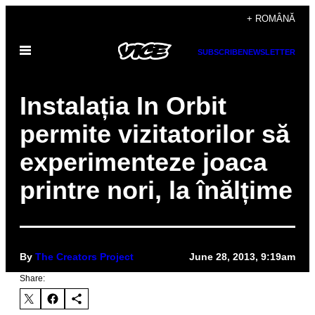
Skip
+ ROMÂNĂ
to
Open
content
SUBSCRIBE
NEWSLETTER
Menu
Instalația In Orbit
permite vizitatorilor să
experimenteze joaca
printre nori, la înălțime
By
The Creators Project
June 28, 2013, 9:19am
Share: