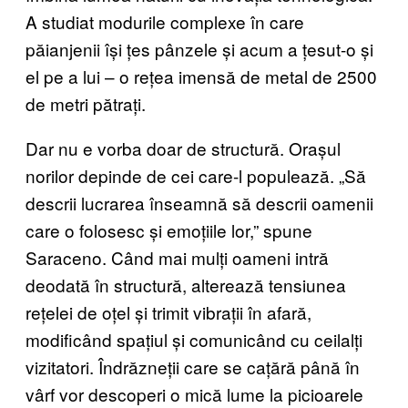
A studiat modurile complexe în care
păianjenii își țes pânzele și acum a țesut-o și
el pe a lui – o rețea imensă de metal de 2500
de metri pătrați.
Dar nu e vorba doar de structură. Orașul
norilor depinde de cei care-l populează. „Să
descrii lucrarea înseamnă să descrii oamenii
care o folosesc și emoțiile lor,” spune
Saraceno. Când mai mulți oameni intră
deodată în structură, alterează tensiunea
rețelei de oțel și trimit vibrații în afară,
modificând spațiul și comunicând cu ceilalți
vizitatori. Îndrăzneții care se cațără până în
vârf vor descoperi o mică lume la picioarele