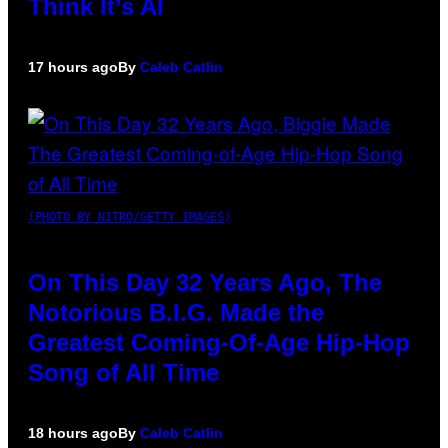
Think It’s AI
17 hours ago
By
Caleb Catlin
(PHOTO BY NITRO/GETTY IMAGES)
On This Day 32 Years Ago, The
Notorious B.I.G. Made the
Greatest Coming-Of-Age Hip-Hop
Song of All Time
18 hours ago
By
Caleb Catlin