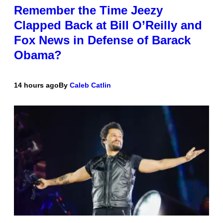
Remember the Time Jeezy
Clapped Back at Bill O’Reilly and
Fox News in Defense of Barack
Obama?
14 hours ago
By
Caleb Catlin