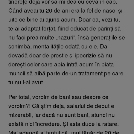
tinereţe deja vor să-mi dea cu ceva în cap.
Când aveai tu 20 de ani era la fel de nasol și
uite ce bine ai ajuns acum. Doar că, vezi tu,
te-ai adaptat forțat, fiind educat de părinți să
nu faci prea multe „nazuri”, însă generațiile se
schimbă, mentalitățile odată cu ele. Dai
dovadă doar de prostie și ipocrizie să nu
dorești celor care abia intră acum în piața
muncii să aibă parte de-un tratament pe care
tu nu l-ai avut.
Per total, vorbim de bani sau despre ce
vorbim?! Că știm deja, salariul de debut e
mizerabil, iar dacă nu sunt bani, atunci nu
există nici încredere. Și asta duce la ratare.
Mai adaugă și faptul că unui tânăr de 20 de