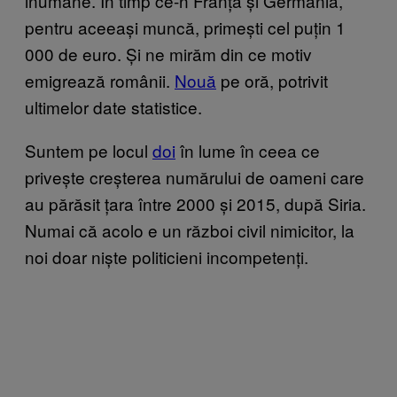
inumane. În timp ce-n Franța și Germania,
pentru aceeași muncă, primești cel puțin 1
000 de euro. Și ne mirăm din ce motiv
emigrează românii.
Nouă
pe oră, potrivit
ultimelor date statistice.
Suntem pe locul
doi
în lume în ceea ce
privește creșterea numărului de oameni care
au părăsit țara între 2000 și 2015, după Siria.
Numai că acolo e un război civil nimicitor, la
noi doar niște politicieni incompetenți.