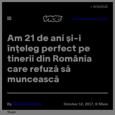
Skip
+ ROMÂNĂ
to
Open
content
SUBSCRIBE
NEWSLETTER
Menu
Am 21 de ani și-i
înțeleg perfect pe
tinerii din România
care refuză să
muncească
By
October 12, 2017, 6:58am
Mădălin Istrate
Share: