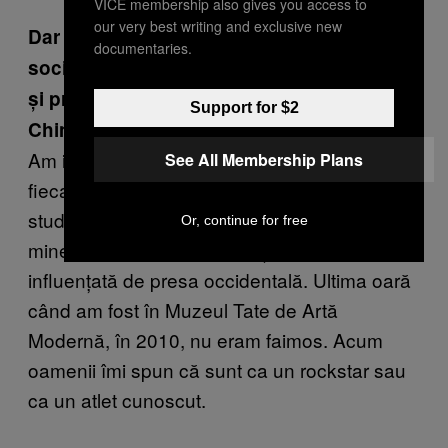
VICE membership also gives you access to
our very best writing and exclusive new
Dar crezi că ai cu adevărat influență în
documentaries.
societatea chineză? Ești cenzurat la greu
și probabil ești mai cunoscut în afara
Support for $2
Chinei decât în interiorul țării.
Am influență mai ales printre studenți. În
See All Membership Plans
fiecare an, peste 30 000 de studenți chinezi
studiază în străinătate; cumva știu toți despre
Or, continue for free
mine, iar imaginea pe care și-o fac e
influențată de presa occidentală. Ultima oară
când am fost în Muzeul Tate de Artă
Modernă, în 2010, nu eram faimos. Acum
oamenii îmi spun că sunt ca un rockstar sau
ca un atlet cunoscut.