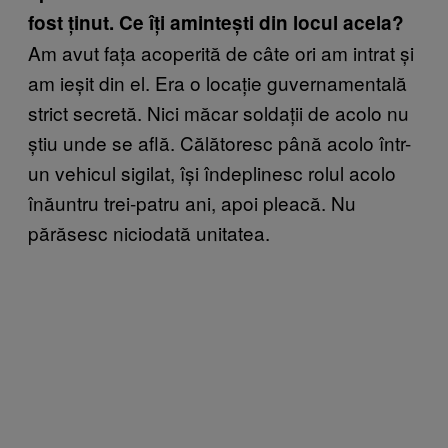
fost ținut. Ce îți amintești din locul acela?
Am avut fața acoperită de câte ori am intrat și
am ieșit din el. Era o locație guvernamentală
strict secretă. Nici măcar soldații de acolo nu
știu unde se află. Călătoresc până acolo într-
un vehicul sigilat, își îndeplinesc rolul acolo
înăuntru trei-patru ani, apoi pleacă. Nu
părăsesc niciodată unitatea.