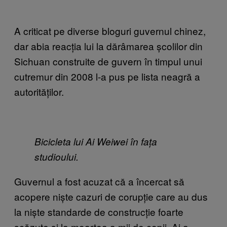
A criticat pe diverse bloguri guvernul chinez,
dar abia reacția lui la dărâmarea școlilor din
Sichuan construite de guvern în timpul unui
cutremur din 2008 l-a pus pe lista neagră a
autorităților.
Bicicleta lui Ai Weiwei în fața
studioului.
Guvernul a fost acuzat că a încercat să
acopere niște cazuri de corupție care au dus
la niște standarde de construcție foarte
scăzute și la moartea a mii de copii. Ai a