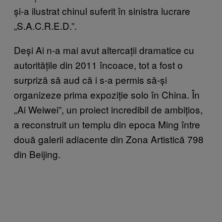
și-a ilustrat chinul suferit în sinistra lucrare
„S.A.C.R.E.D.”.
Deși Ai n-a mai avut altercații dramatice cu
autoritățile din 2011 încoace, tot a fost o
surpriză să aud că i s-a permis să-și
organizeze prima expoziție solo în China. În
„Ai Weiwei”, un proiect incredibil de ambițios,
a reconstruit un templu din epoca Ming între
două galerii adiacente din Zona Artistică 798
din Beijing.