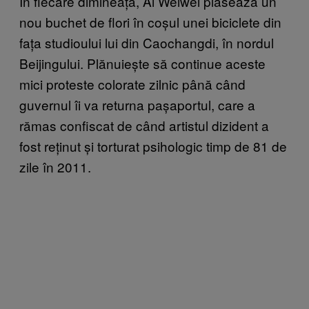
În fiecare dimineață, Ai Weiwei plasează un
nou buchet de flori în coșul unei biciclete din
fața studioului lui din Caochangdi, în nordul
Beijingului. Plănuiește să continue aceste
mici proteste colorate zilnic până când
guvernul îi va returna pașaportul, care a
rămas confiscat de când artistul dizident a
fost reținut și torturat psihologic timp de 81 de
zile în 2011.