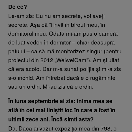
De ce?
Le-am zis: Eu nu am secrete, voi aveți
secrete. Așa că îi invit în biroul meu, în
dormitorul meu. Odată mi-am pus o cameră
de luat vederi în dormitor – chiar deasupra
patului – ca să mă monitorizez singur (pentru
proiectul din 2012 „WeiweiCam”). Am și uitat
că era acolo. Dar m-a sunat poliția și mi-a zis
s-o închid. Am întrebat dacă e o rugăminte
sau un ordin. Mi-au zis că e ordin.
În luna septembrie ai zis: Inima mea se
află în cel mai liniștit loc în care a fost în
ultimii zece ani. Încă simți asta?
Da. Dacă ai văzut expoziția mea din 798, o