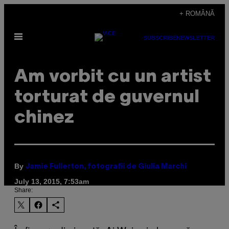
Skip
+ ROMÂNĂ
to
Open
content
SUBSCRIBE
NEWSLETTER
Menu
​Am vorbit cu un artist
torturat de guvernul
chinez
By
Jamie Fullerton, fotografii de Giulia Marchi
July 13, 2015, 7:53am
Share: