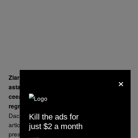
×
Ziarul
Global Times
a scris despre tine
asta: „Puțini chinezi îi cunosc lucrările,
ceea ce probabil se numără printre
regretele artistului.” Care e reacția ta?
Dacă ar fi fost adevărat, n-ar fi publicat
Kill the ads for
articolul. De fapt știu și ei că am o influență
just $2 a month
prea mare și așa e, chiar am influență.