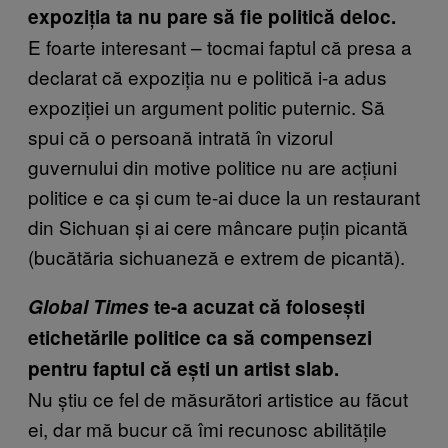
expoziția ta nu pare să fie politică deloc.
E foarte interesant – tocmai faptul că presa a
declarat că expoziția nu e politică i-a adus
expoziției un argument politic puternic. Să
spui că o persoană intrată în vizorul
guvernului din motive politice nu are acțiuni
politice e ca și cum te-ai duce la un restaurant
din Sichuan și ai cere mâncare puțin picantă
(bucătăria sichuaneză e extrem de picantă).
Global Times
te-a acuzat că folosești
etichetările politice ca să compensezi
pentru faptul că ești un artist slab.
Nu știu ce fel de măsurători artistice au făcut
ei, dar mă bucur că îmi recunosc abilitățile