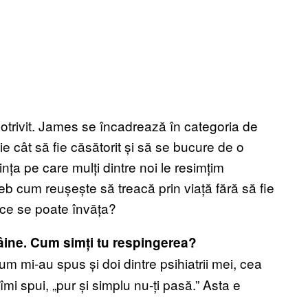
 potrivit. James se încadrează în categoria de
e cât să fie căsătorit și să se bucure de o
ința pe care mulți dintre noi le resimțim
b cum reușește să treacă prin viață fără să fie
 ce se poate învăța?
âine. Cum simți tu respingerea?
m mi-au spus și doi dintre psihiatrii mei, cea
i spui, „pur și simplu nu-ți pasă.” Asta e