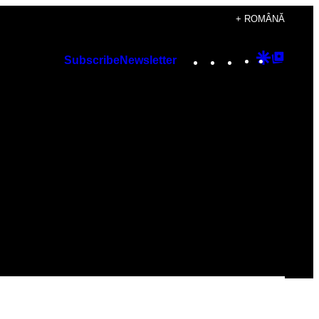
+ ROMÂNĂ
Instagram
TikTok
YouTube
Google
Googl
Subscribe
Newsletter
Discover
Top
Posts