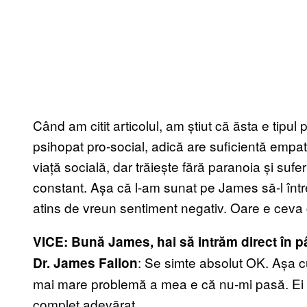
Când am citit articolul, am știut că ăsta e tipul
psihopat pro-social, adică are suficientă empati
viață socială, dar trăiește fără paranoia și sufer
constant. Așa că l-am sunat pe James să-l între
atins de vreun sentiment negativ. Oare e ceva
VICE: Bună James, hai să intrăm direct în p
: Se simte absolut OK. Așa cu
Dr. James Fallon
mai mare problemă a mea e că nu-mi pasă. Ei îm
complet adevărat.