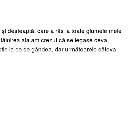
ă și deșteaptă, care a râs la toate glumele mele
tâlnirea aia am crezut că se legase ceva,
a știe la ce se gândea, dar următoarele câteva