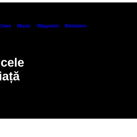
hies
Music
Waypoint
Members
 cele
iață