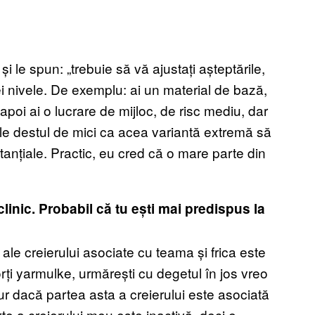
și le spun: „trebuie să vă ajustați așteptările,
ei nivele. De exemplu: ai un material de bază,
 apoi ai o lucrare de mijloc, de risc mediu, dar
le destul de mici ca acea variantă extremă să
anțiale. Practic, eu cred că o mare parte din
clinic. Probabil că tu ești mai predispus la
ale creierului asociate cu teama și frica este
orți yarmulke, urmărești cu degetul în jos vreo
gur dacă partea asta a creierului este asociată
rte a creierului meu este inactivă, deci e