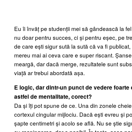
Eu îi învăț pe studenții mei să gândească la fel 
nu doar pentru succes, ci și pentru eșec, pe tr
de care ești sigur sută la sută că va fi publicat,
mereu mai ai ceva care e super riscant. Șanse
meargă, dar dacă merge, rezultatele sunt subst
viață ar trebui abordată așa.
E logic, dar dintr-un punct de vedere foarte 
astfel de mentalitate, corect?
Da și îți pot spune de ce. Una din zonele cheie 
cortexul cingular mijlociu. Dacă ești evreu și p
șapte centimetri și acolo se află. Nu se știe si
cu respingerea, dar e posibil. În teste, acea pa