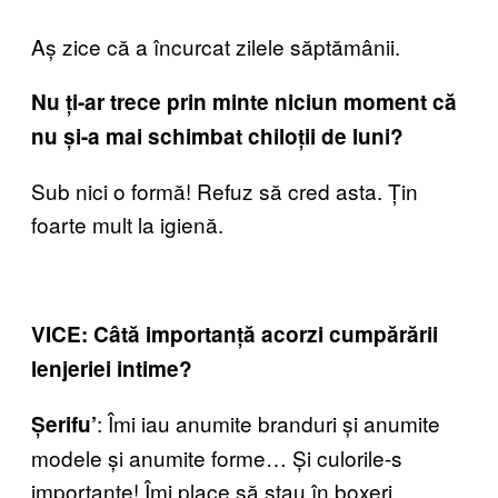
Aș zice că a încurcat zilele săptămânii.
Nu ți-ar trece prin minte niciun moment că
nu și-a mai schimbat chiloții de luni?
Sub nici o formă! Refuz să cred asta. Țin
foarte mult la igienă.
VICE: Câtă importanță acorzi cumpărării
lenjeriei intime?
: Îmi iau anumite branduri și anumite
Șerifu’
modele și anumite forme… Și culorile-s
importante! Îmi place să stau în boxeri.