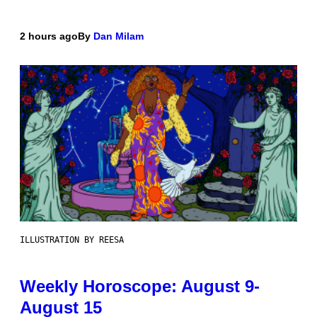
2 hours ago
By
Dan Milam
ILLUSTRATION BY REESA
Weekly Horoscope: August 9-
August 15