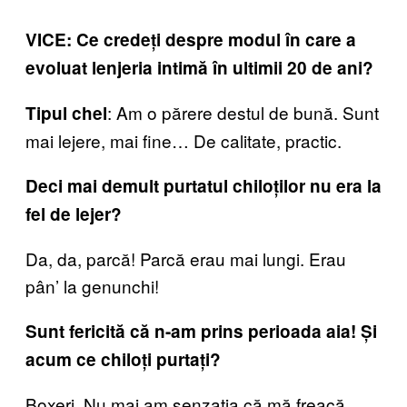
VICE: Ce credeți despre modul în care a
evoluat lenjeria intimă în ultimii 20 de ani?
: Am o părere destul de bună. Sunt
Tipul chel
mai lejere, mai fine… De calitate, practic.
Deci mai demult purtatul chiloților nu era la
fel de lejer?
Da, da, parcă! Parcă erau mai lungi. Erau
pân’ la genunchi!
Sunt fericită că n-am prins perioada aia! Și
acum ce chiloți purtați?
Boxeri. Nu mai am senzația că mă freacă