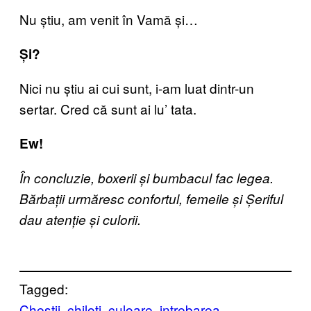
Nu știu, am venit în Vamă și…
Și?
Nici nu știu ai cui sunt, i-am luat dintr-un
sertar. Cred că sunt ai lu’ tata.
Ew!
În concluzie, boxerii și bumbacul fac legea.
Bărbații urmăresc confortul, femeile și Șeriful
dau atenție și culorii.
Tagged:
Chestii
chiloti
culoare
intrebarea