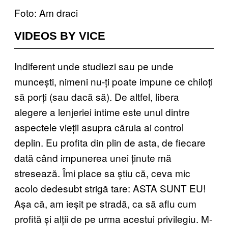
Foto: Am draci
VIDEOS BY VICE
Indiferent unde studiezi sau pe unde
muncești, nimeni nu-ți poate impune ce chiloți
să porți (sau dacă să). De altfel, libera
alegere a lenjeriei intime este unul dintre
aspectele vieții asupra căruia ai control
deplin. Eu profita din plin de asta, de fiecare
dată când impunerea unei ținute mă
stresează. Îmi place sa știu că, ceva mic
acolo dedesubt strigă tare: ASTA SUNT EU!
Așa că, am ieșit pe stradă, ca să aflu cum
profită și alții de pe urma acestui privilegiu. M-