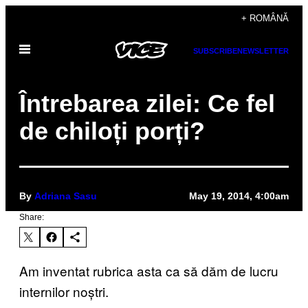
Skip
+ ROMÂNĂ
to
Open
content
SUBSCRIBE
NEWSLETTER
Menu
Întrebarea zilei: Ce fel
de chiloți porți?
By
Adriana Sasu
May 19, 2014, 4:00am
Share:
Am inventat rubrica asta ca să dăm de lucru
internilor noștri.