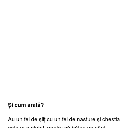
Și cum arată?
Au un fel de șliț cu un fel de nasture și chestia
asta m-a ajutat, pentru că bătea un vânt