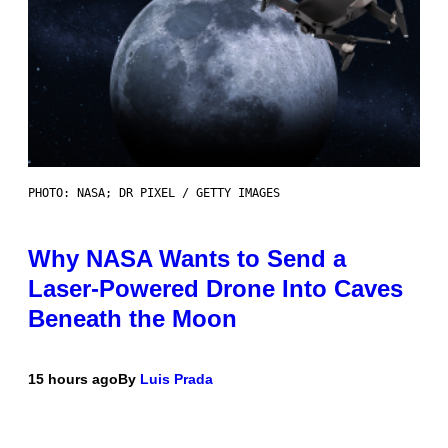
PHOTO: NASA; DR PIXEL / GETTY IMAGES
Why NASA Wants to Send a
Laser-Powered Drone Into Caves
Beneath the Moon
15 hours ago
By
Luis Prada