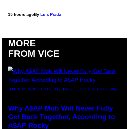
15 hours ago
By
Luis Prada
MORE
FROM VICE
(PHOTO BY NOAM GALAI/GETTY IMAGES FOR TRIBECA FESTIVAL)
Why A$AP Mob Will Never Fully
Get Back Together, According to
A$AP Rocky