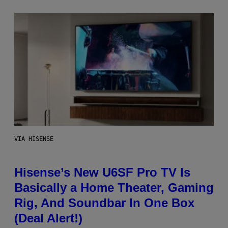
VIA HISENSE
Hisense’s New U6SF Pro TV Is
Basically a Home Theater, Gaming
Rig, And Soundbar In One Box
(Deal Alert!)