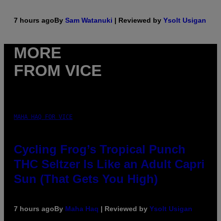
7 hours ago
By
Sam Watanuki
| Reviewed by
Ysolt Usigan
MORE
FROM VICE
MAHA HAQ FOR VICE
Cycling Frog’s Tropical Punch
THC Seltzer Is Like an Adult Capri
Sun (That Gets You High)
7 hours ago
By
Maha Haq
| Reviewed by
Ysolt Usigan