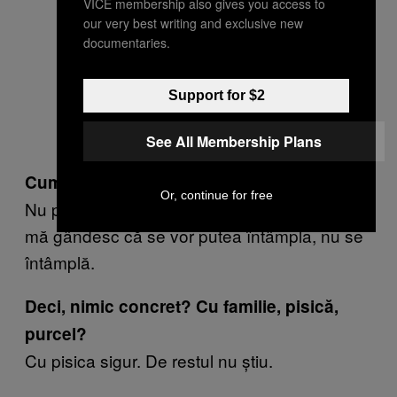
VICE membership also gives you access to
our very best writing and exclusive new
documentaries.
Support for $2
See All Membership Plans
Cum te vezi peste 50 de ani?
Or, continue for free
Nu prea am habar. De obicei, lucrurile la care
mă gândesc că se vor putea întâmpla, nu se
întâmplă.
Deci, nimic concret? Cu familie, pisică,
purcel?
Cu pisica sigur. De restul nu știu.