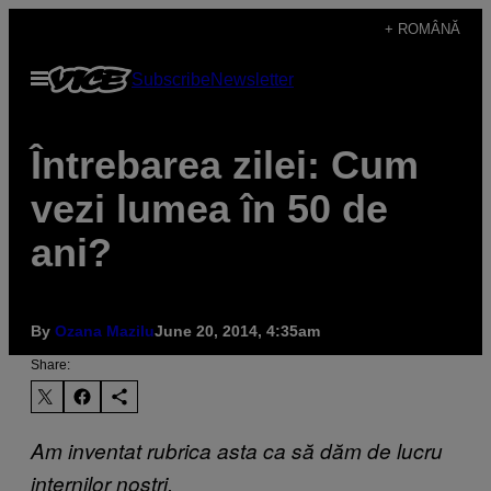
Skip
+ ROMÂNĂ
to
Open
Subscribe
Newsletter
content
Menu
Întrebarea zilei: Cum
vezi lumea în 50 de
ani?
By
Ozana Mazilu
June 20, 2014, 4:35am
Share:
Am inventat rubrica asta ca să dăm de lucru
internilor noștri.