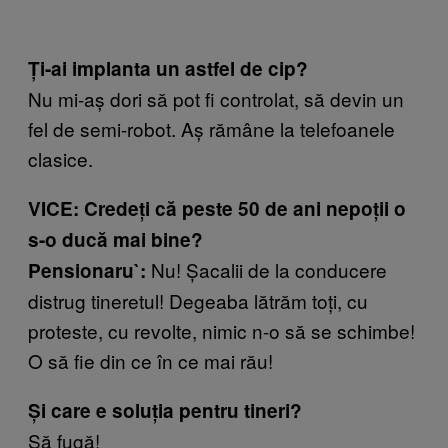
Ți-ai implanta un astfel de cip?
Nu mi-aș dori să pot fi controlat, să devin un
fel de semi-robot. Aș rămâne la telefoanele
clasice.
VICE: Credeți că peste 50 de ani nepoții o
s-o ducă mai bine?
Nu! Șacalii de la conducere
Pensionaru`:
distrug tineretul! Degeaba lătrăm toți, cu
proteste, cu revolte, nimic n-o să se schimbe!
O să fie din ce în ce mai rău!
Și care e soluția pentru tineri?
Să fugă!