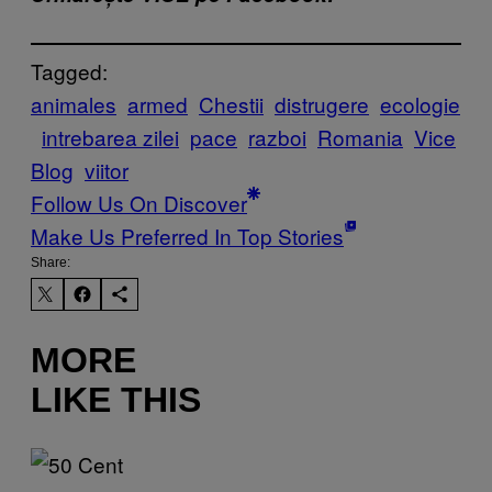
Tagged:
animales
armed
Chestii
distrugere
ecologie
intrebarea zilei
pace
razboi
Romania
Vice
Blog
viitor
Follow Us On Discover
Make Us Preferred In Top Stories
Share:
MORE
LIKE THIS