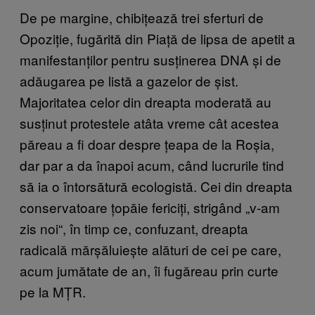
De pe margine, chibițează trei sferturi de
Opoziție, fugărită din Piață de lipsa de apetit a
manifestanților pentru susținerea DNA și de
adăugarea pe listă a gazelor de șist.
Majoritatea celor din dreapta moderată au
susținut protestele atâta vreme cât acestea
păreau a fi doar despre țeapa de la Roșia,
dar par a da înapoi acum, când lucrurile tind
să ia o întorsătură ecologistă. Cei din dreapta
conservatoare țopăie fericiți, strigând „v-am
zis noi“, în timp ce, confuzant, dreapta
radicală mărșăluiește alături de cei pe care,
acum jumătate de an, îi fugăreau prin curte
pe la MȚR.