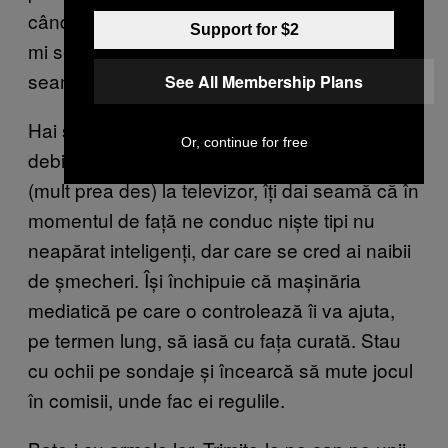
când a decis să candideze la primărie și nu
Support for $2
mi se pare normal să fie doar el băgat în
seamă și doar pentru că a pierdut.
See All Membership Plans
Hai să fim serioși, dacă te uiți cu atenție la ce
Or, continue for free
debitează actualii guvernanți când scapă
(mult prea des) la televizor, îți dai seamă că în
momentul de față ne conduc niște tipi nu
neapărat inteligenți, dar care se cred ai naibii
de șmecheri. Își închipuie că mașinăria
mediatică pe care o controlează îi va ajuta,
pe termen lung, să iasă cu fața curată. Stau
cu ochii pe sondaje și încearcă să mute jocul
în comisii, unde fac ei regulile.