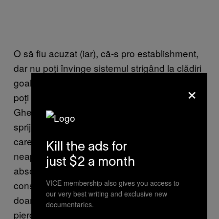
O să fiu acuzat (iar), că-s pro establishment,
dar nu poți învinge sistemul strigând la clădiri
goale, trebuie să-l învingi cu regulile lui. Dacă
×
poți accepta un banner cu „Ridică-te
Gheorghe…“ lângă tine, poți să accepți și
sprijinul vreunui europarlamentar sau deputat
care e dispus să ți-l acorde, chit că nu-ți plac
Kill the ads for
neapărat toate ideile lui. Nu te mai uita în gura
just $2 a month
absolvenților de științe politice care-și
VICE membership also gives you access to
construiesc acum cariera. Și nu-l mai accepta
our very best writing and exclusive new
doar pe Nicușor Dan, doar pentru că a
documentaries.
pierdut. Până la urmă a devenit politician