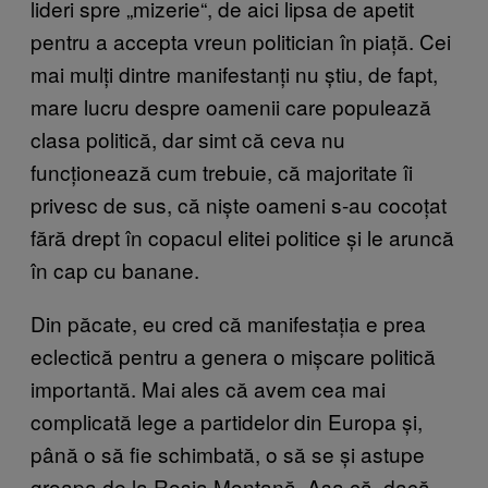
lideri spre „mizerie“, de aici lipsa de apetit
pentru a accepta vreun politician în piață. Cei
mai mulți dintre manifestanți nu știu, de fapt,
mare lucru despre oamenii care populează
clasa politică, dar simt că ceva nu
funcționează cum trebuie, că majoritate îi
privesc de sus, că niște oameni s-au cocoțat
fără drept în copacul elitei politice și le aruncă
în cap cu banane.
Din păcate, eu cred că manifestația e prea
eclectică pentru a genera o mișcare politică
importantă. Mai ales că avem cea mai
complicată lege a partidelor din Europa și,
până o să fie schimbată, o să se și astupe
groapa de la Roșia Montană. Așa că, dacă