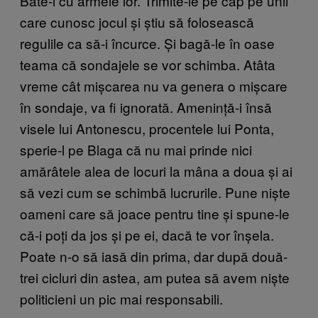
Bate-i cu armele lor. Trimite-le pe cap pe unii
care cunosc jocul și știu să folosească
regulile ca să-i încurce. Și bagă-le în oase
teama că sondajele se vor schimba. Atâta
vreme cât mișcarea nu va genera o mișcare
în sondaje, va fi ignorată. Amenință-i însă
visele lui Antonescu, procentele lui Ponta,
sperie-l pe Blaga că nu mai prinde nici
amărâtele alea de locuri la mâna a doua și ai
să vezi cum se schimbă lucrurile. Pune niște
oameni care să joace pentru tine și spune-le
că-i poți da jos și pe ei, dacă te vor înșela.
Poate n-o să iasă din prima, dar după două-
trei cicluri din astea, am putea să avem niște
politicieni un pic mai responsabili.