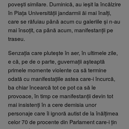
povești similare. Duminică, au ieșit la încălzire
în Piața Universității jandarmii ăi mai înalți,
care se răfuiau până acum cu galeriile și n-au
mai însoțit, ca până acum, manifestanții pe
traseu.
Senzația care plutește în aer, în ultimele zile,
e că, pe de o parte, guvernații așteaptă
primele momente violente ca să termine
odată cu manifestațiile astea care-i încurcă,
ba chiar încearcă tot ce pot ca să le
provoace, în timp ce manifestanții devin tot
mai insistenți în a cere demisia unor
personaje care îi ignoră autist de la înălțimea
celor 70 de procente din Parlament care-i țin