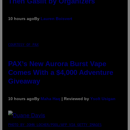
Then Gaslit by Organizers
10 hours ago
By
Lauren Boisvert
COURTESY OF PAX
PAX’s New Aurora Burst Vape
Comes With a $4,000 Adventure
Giveaway
10 hours ago
By
Maha Haq
| Reviewed by
Ysolt Usigan
PHOTO BY JOHN LOCHER/POOL/AFP VIA GETTY IMAGES