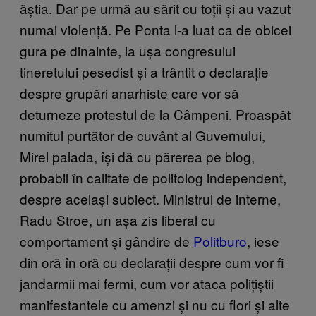
ăștia. Dar pe urmă au sărit cu toții și au vazut
numai violență. Pe Ponta l-a luat ca de obicei
gura pe dinainte, la ușa congresului
tineretului pesedist și a trântit o declarație
despre grupări anarhiste care vor să
deturneze protestul de la Câmpeni. Proaspăt
numitul purtător de cuvânt al Guvernului,
Mirel palada, își dă cu părerea pe blog,
probabil în calitate de politolog independent,
despre același subiect. Ministrul de interne,
Radu Stroe, un așa zis liberal cu
comportament și gândire de
Politburo
, iese
din oră în oră cu declarații despre cum vor fi
jandarmii mai fermi, cum vor ataca polițiștii
manifestantele cu amenzi și nu cu flori și alte