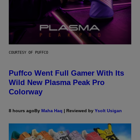
COURTESY OF PUFFCO
Puffco Went Full Gamer With Its
Wild New Plasma Peak Pro
Colorway
8 hours ago
By
Maha Haq
| Reviewed by
Ysolt Usigan