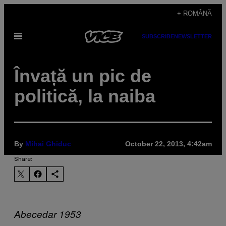
Skip
+ ROMÂNĂ
to
Open
SUBSCRIBE
NEWSLETTER
content
Menu
Învață un pic de
politică, la naiba
By
Mihai Ghiduc
October 22, 2013, 4:42am
Share:
Abecedar 1953