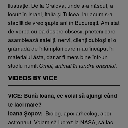
ilustrație. De la Craiova, unde s-a născut, a
locuit în Israel, Italia şi Tulcea. Iar acum s-a
stabilit de vreo şapte ani în Bucureşti. Am stat
de vorba cu ea despre obsesii, prieteni care
asamblează sateliți, nervi, clienți dubioși și o
grămadă de întâmplări care n-au încăput în
materialul ăsta, dar ar fi mers bine într-un
studiu numit
.
Omul, animal în tundra orașului
VIDEOS BY VICE
VICE: Bună Ioana, ce voiai să ajungi când
te faci mare?
Biolog, apoi arheolog, apoi
Ioana Şopov:
astronaut. Voiam să lucrez la NASA, să fac