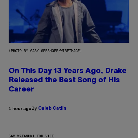
(PHOTO BY GARY GERSHOFF/WIREIMAGE)
On This Day 13 Years Ago, Drake
Released the Best Song of His
Career
By
1 hour ago
Caleb Catlin
SAM WATANUKI FOR VICE