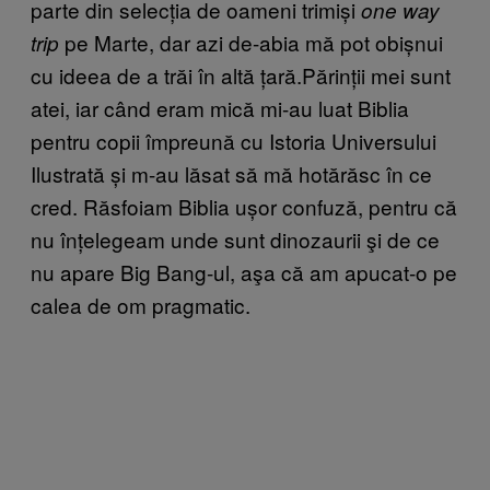
parte din selecția de oameni trimiși
one way
pe Marte, dar azi de-abia mă pot obișnui
trip
cu ideea de a trăi în altă țară.Părinții mei sunt
atei, iar când eram mică mi-au luat Biblia
pentru copii împreună cu Istoria Universului
Ilustrată și m-au lăsat să mă hotărăsc în ce
cred. Răsfoiam Biblia ușor confuză, pentru că
nu înțelegeam unde sunt dinozaurii şi de ce
nu apare Big Bang-ul, aşa că am apucat-o pe
calea de om pragmatic.