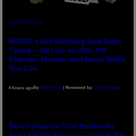
COURTESY OF MOOD
MOOD’s 4th Birthday Sale Ends
Today— Get Up to 25% Off
Prerolls, Flower, and More While
You Can
By
| Reviewed by
4 hours ago
Maha Haq
Ysolt Usigan
Two Pokemon TCG Restocks