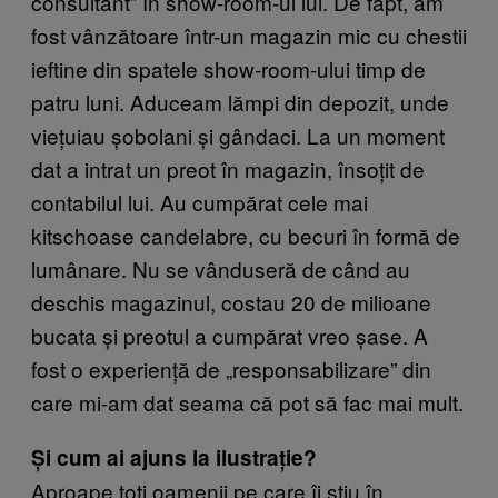
consultant” în show-room-ul lui. De fapt, am
fost vânzătoare într-un magazin mic cu chestii
ieftine din spatele show-room-ului timp de
patru luni. Aduceam lămpi din depozit, unde
viețuiau șobolani și gândaci. La un moment
dat a intrat un preot în magazin, însoțit de
contabilul lui. Au cumpărat cele mai
kitschoase candelabre, cu becuri în formă de
lumânare. Nu se vânduseră de când au
deschis magazinul, costau 20 de milioane
bucata și preotul a cumpărat vreo șase. A
fost o experiență de „responsabilizare” din
care mi-am dat seama că pot să fac mai mult.
Și cum ai ajuns la ilustrație?
Aproape toți oamenii pe care îi știu în