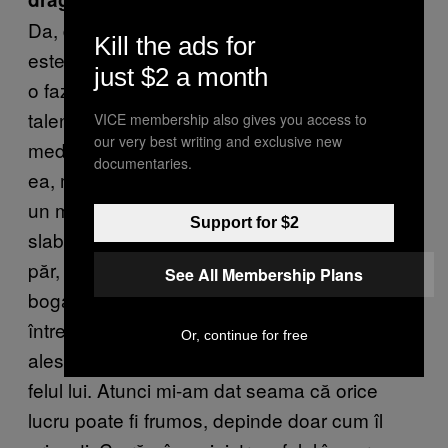
Da, dar există și unele dark, cu teme din
Kill the ads for
estetica urâtului. Ce m-a băgat în filmul ăsta e
just $2 a month
o fază de când eram mai mică. Mama e și ea
talentată la desen, dar a trebuit să devină
VICE membership also gives you access to
our very best writing and exclusive new
medic, iar ca să nu fiu în aceeași poziție ca
documentaries.
ea, m-a lăsat să urmez ce drum am vrut. La
un moment dat am desenat doi cai, unul era
Support for $2
slab de i se vedeau coastele, cu două fire de
păr, celălalt era foarte frumos cu coamă
See All Membership Plans
bogată. I-am dus desenul mamei și-am
întrebat-o care-i place mai mult. Mama l-a
Or, continue for free
ales pe cel slab, pentru că și el era frumos în
felul lui. Atunci mi-am dat seama că orice
lucru poate fi frumos, depinde doar cum îl