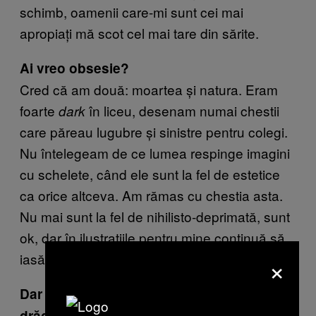
schimb, oamenii care-mi sunt cei mai
apropiați mă scot cel mai tare din sărite.
Ai vreo obsesie?
Cred că am două: moartea și natura. Eram
foarte
în liceu, desenam numai chestii
dark
care păreau lugubre și sinistre pentru colegi.
Nu întelegeam de ce lumea respinge imagini
cu schelete, când ele sunt la fel de estetice
ca orice altceva. Am rămas cu chestia asta.
Nu mai sunt la fel de nihilisto-deprimată, sunt
ok, dar în ilustrațiile pentru mine continuă să
×
iasă detalii care pentru unii par morbide.
Dar multe dintre chestiile tale chiar sunt
drăguţe.