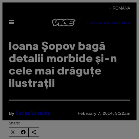
Skip
+ ROMÂNĂ
to
Open
content
SUBSCRIBE
NEWSLETTER
Menu
Ioana Şopov bagă
detalii morbide şi-n
cele mai drăguţe
ilustraţii
By
February 7, 2014, 9:22am
Sorina Vazelina
Share: