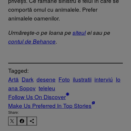
privești. Ce rămâne sinistru e felul în care se
comportă omul cu animalele. Prefer
animalele oamenilor.
Urmăreşte-o pe Ioana pe
siteul
ei sau pe
.
contul de Behance
Tagged:
Artă
Dark
desene
Foto
ilustratii
interviú
Io
ana Sopov
teleleu
Follow Us On Discover
Make Us Preferred In Top Stories
Share: