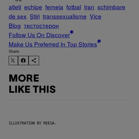
atleti
echipe
femeia
fotbal
Iran
schimbare
de sex
Știri
transsexualisme
Vice
Blog
тестостерон
Follow Us On Discover
Make Us Preferred In Top Stories
Share:
MORE
LIKE THIS
ILLUSTRATION BY REESA.