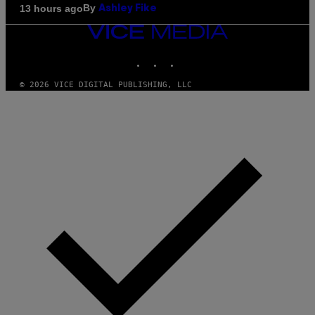
By
13 hours ago
Ashley Fike
VICE
MEDIA
INSTAGRAM
TIKTOK
YOUTUBE
© 2026 VICE DIGITAL PUBLISHING, LLC