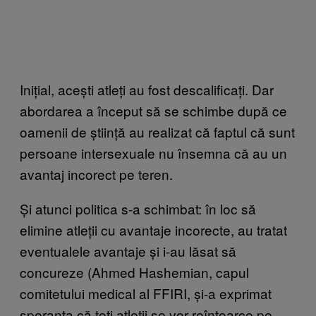
Inițial, acești atleți au fost descalificați. Dar
abordarea a început să se schimbe după ce
oamenii de știință au realizat că faptul că sunt
persoane intersexuale nu însemna că au un
avantaj incorect pe teren.
Și atunci politica s-a schimbat: în loc să
elimine atleții cu avantaje incorecte, au tratat
eventualele avantaje și i-au lăsat să
concureze (Ahmed Hashemian, capul
comitetului medical al FFIRI, și-a exprimat
speranța că toți atleții se vor reîntoarce pe