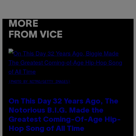
MORE
FROM VICE
(PHOTO BY NITRO/GETTY IMAGES)
On This Day 32 Years Ago, The
Notorious B.I.G. Made the
Greatest Coming-Of-Age Hip-
Hop Song of All Time