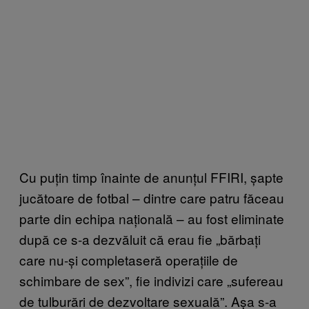
Cu puțin timp înainte de anunțul FFIRI, șapte
jucătoare de fotbal – dintre care patru făceau
parte din echipa națională – au fost eliminate
după ce s-a dezvăluit că erau fie „bărbați
care nu-și completaseră operațiile de
schimbare de sex”, fie indivizi care „sufereau
de tulburări de dezvoltare sexuală”. Așa s-a