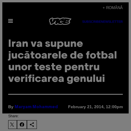
Skip
+ ROMÂNĂ
to
Open
content
SUBSCRIBE
NEWSLETTER
Menu
Iran va supune
jucătoarele de fotbal
unor teste pentru
verificarea genului
By
February 21, 2014, 12:00pm
Maryam Mohammed
Share: