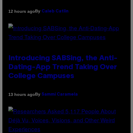
By
12 hours ago
Caleb Catlin
Introducing SABSing, the Anti-
Dating-App Trend Taking Over
College Campuses
By
13 hours ago
Sammi Caramela