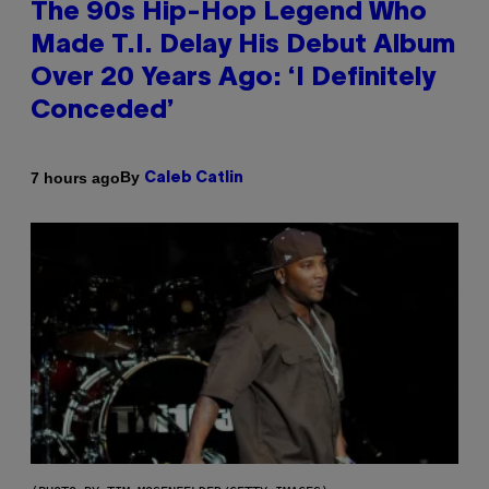
The 90s Hip-Hop Legend Who
Made T.I. Delay His Debut Album
Over 20 Years Ago: ‘I Definitely
Conceded’
By
7 hours ago
Caleb Catlin