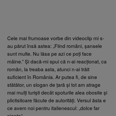
Cele mai frumoase vorbe din videoclip mi s-
au părut însă astea: „Fiind români, șansele
sunt multe. Nu lăsa pe azi ce poți face
mâine.” Și dacă-mi spui că n-ai reacționat, ca
român, la treaba asta, atunci n-ai trăit
suficient în România. Ar putea fi, de sine
stătător, un slogan de țară și tot am atrage
mai mulți turiști decât spoturile alea obosite și
plictisitoare făcute de autorități. Versul ăsta e
ce avem noi pentru italienescul: „dolce far
niente”.