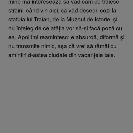
mine mă interesează să văd cam ce trăiesc
străinii când vin aici, că văd deseori cozi la
statuia lui Traian, de la Muzeul de Istorie, și
nu înțeleg de ce atâția vor să-și facă poză cu
ea. Apoi îmi reamintesc: e absurdă, diformă și
nu transmite nimic, așa că vrei să rămâi cu
amintiri d-astea ciudate din vacanțele tale.