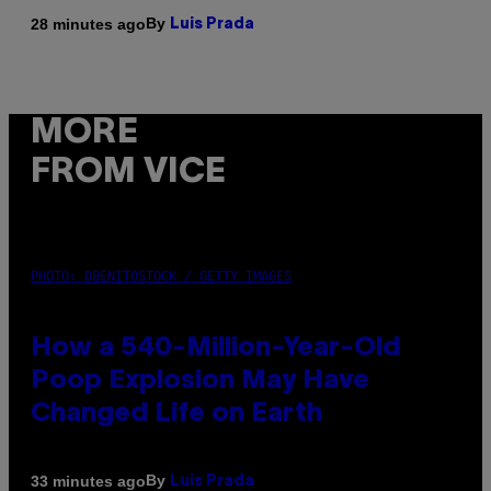
By
28 minutes ago
Luis Prada
MORE
FROM VICE
PHOTO: DBENITOSTOCK / GETTY IMAGES
How a 540-Million-Year-Old
Poop Explosion May Have
Changed Life on Earth
By
33 minutes ago
Luis Prada