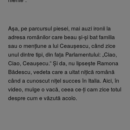
Așa, pe parcursul piesei, mai auzi ironii la
adresa românilor care beau și-și bat familia
sau o mențiune a lui Ceaușescu, când zice
unul dintre tipi, din fața Parlamentului: „Ciao,
Ciao, Ceaușecu.” Și da, nu lipsește Ramona
Bădescu, vedeta care a uitat nițică română
când a cunoscut nițel succes în Italia. Aici, în
video, mulge o vacă, ceea ce-ți cam zice totul
despre cum e văzută acolo.