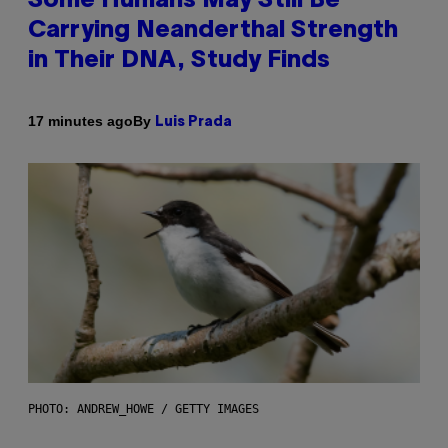
Some Humans May Still Be
Carrying Neanderthal Strength
in Their DNA, Study Finds
By
17 minutes ago
Luis Prada
PHOTO: ANDREW_HOWE / GETTY IMAGES