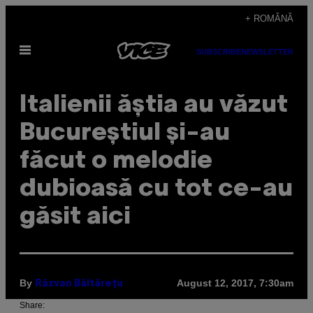
Skip
+ ROMÂNĂ
to
Open
content
SUBSCRIBE
NEWSLETTER
Menu
Italienii ăștia au văzut
Bucureștiul și-au
făcut o melodie
dubioasă cu tot ce-au
găsit aici
By
August 12, 2017, 7:30am
Răzvan Băltărețu
Share: