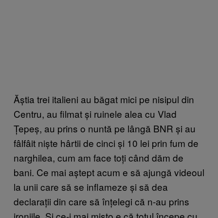
Ăștia trei italieni au băgat mici pe nisipul din
Centru, au filmat și ruinele alea cu Vlad
Țepeș, au prins o nuntă pe lângă BNR și au
fâlfâit niște hârtii de cinci și 10 lei prin fum de
narghilea, cum am face toți când dăm de
bani. Ce mai aștept acum e să ajungă videoul
la unii care să se inflameze și să dea
declarații din care să înțelegi că n-au prins
ironiile. Și ce-i mai mișto e că totul începe cu