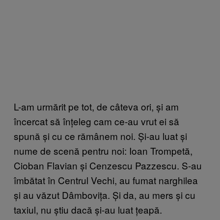
L-am urmărit pe tot, de câteva ori, și am
încercat să înțeleg cam ce-au vrut ei să
spună și cu ce rămânem noi. Și-au luat și
nume de scenă pentru noi: Ioan Trompetă,
Cioban Flavian și Cenzescu Pazzescu. S-au
îmbătat în Centrul Vechi, au fumat narghilea
și au văzut Dâmbovița. Și da, au mers și cu
taxiul, nu știu dacă și-au luat țeapă.