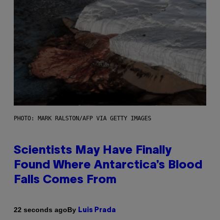
PHOTO: MARK RALSTON/AFP VIA GETTY IMAGES
Scientists May Have Finally
Found Where Antarctica’s Blood
Falls Comes From
By
22 seconds ago
Luis Prada