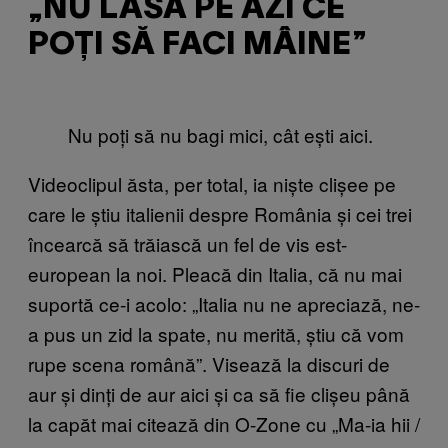
„NU LĂSA PE AZI CE
POȚI SĂ FACI MÂINE”
Nu poți să nu bagi mici, cât ești aici.
Videoclipul ăsta, per total, ia niște clișee pe
care le știu italienii despre România și cei trei
încearcă să trăiască un fel de vis est-
european la noi. Pleacă din Italia, că nu mai
suportă ce-i acolo: „Italia nu ne apreciază, ne-
a pus un zid la spate, nu merită, știu că vom
rupe scena română”. Visează la discuri de
aur și dinți de aur aici și ca să fie clișeu până
la capăt mai citează din O-Zone cu „Ma-ia hii /