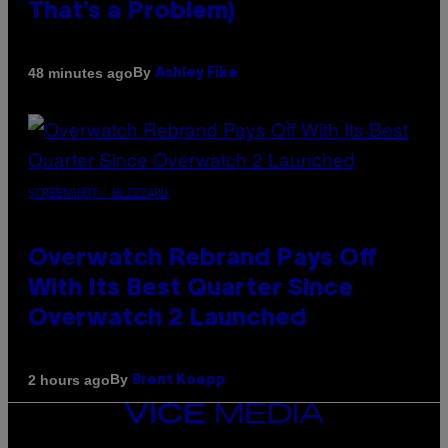
That’s a Problem)
By
48 minutes ago
Ashley Fike
SCREENSHOT: BLIZZARD
Overwatch Rebrand Pays Off
With Its Best Quarter Since
Overwatch 2 Launched
By
2 hours ago
Brent Koepp
VICE
MEDIA
INSTAGRAM
TIKTOK
YOUTUBE