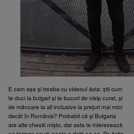
E cam așa și treaba cu videoul ăsta: știi cum
te duci la bulgari și te bucuri de nisip curat, și
de mâncare la all inclusive la prețuri mai mici
decât în România? Probabil că și Bulgaria
are alte chestii mișto, dar asta te interesează
pe termen scurt, poate o dată pe an. Pe ăștia