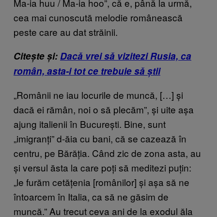
Ma-ia huu / Ma-ia hoo”, că e, până la urmă,
cea mai cunoscută melodie românească
peste care au dat străinii.
Citește și:
Dacă vrei să vizitezi Rusia, ca
român, asta-i tot ce trebuie să știi
„Românii ne iau locurile de muncă, […] și
dacă ei rămân, noi o să plecăm”, și uite așa
ajung italienii în București. Bine, sunt
„imigranți” d-ăia cu bani, că se cazează în
centru, pe Bărăția. Când zic de zona asta, au
și versul ăsta la care poți să meditezi puțin:
„le furăm cetățenia [românilor] și așa să ne
întoarcem în Italia, ca să ne găsim de
muncă.” Au trecut ceva ani de la exodul ăla