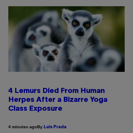
4 Lemurs Died From Human
Herpes After a Bizarre Yoga
Class Exposure
By
4 minutes ago
Luis Prada