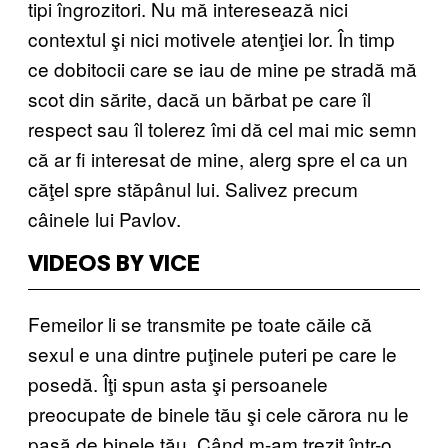
tipi îngrozitori. Nu mă interesează nici
contextul şi nici motivele atenţiei lor. În timp
ce dobitocii care se iau de mine pe stradă mă
scot din sărite, dacă un bărbat pe care îl
respect sau îl tolerez îmi dă cel mai mic semn
că ar fi interesat de mine, alerg spre el ca un
căţel spre stăpânul lui. Salivez precum
câinele lui Pavlov.
VIDEOS BY VICE
Femeilor li se transmite pe toate căile că
sexul e una dintre puţinele puteri pe care le
posedă. Îţi spun asta şi persoanele
preocupate de binele tău şi cele cărora nu le
pasă de binele tău. Când m-am trezit într-o