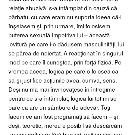
relaţie abuzivă, s-a întâmplat din cauză că
bărbatul cu care eram nu suporta ideea că-l
înşelasem şi, prin urmare, îmi folosisem
puterea sexuală împotriva lui – această
lovitură pe care i-o dădusem masculinităţii lui i
se părea de neiertat. A reacţionat în singurul
mod pe care îl cunoştea, prin forţă fizică. Pe
vremea aceea, logica pe care o folosea ca
să-şi justifice acţiunile avea, cumva, sens.
Deşi nu mă mai învinovăţesc în întregime
pentru ce s-a întâmplat, logica lui tot mi se
pare că are un sâmbure de adevăr. Toţi
facem ce am fost programaţi să facem – şi
deşi, teoretic, mereu e posibil să descărcăm
un nou software fără bug-uri, unii nu vor sau