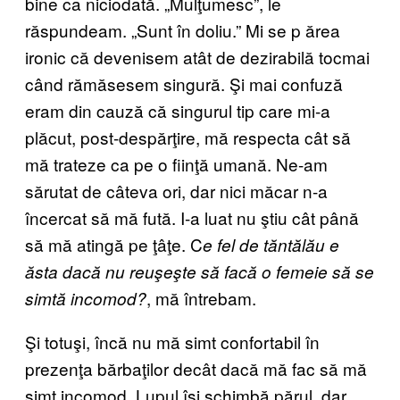
bine ca niciodată. „Mulţumesc”, le
răspundeam. „Sunt în doliu.” Mi se p ărea
ironic că devenisem atât de dezirabilă tocmai
când rămăsesem singură. Şi mai confuză
eram din cauză că singurul tip care mi-a
plăcut, post-despărţire, mă respecta cât să
mă trateze ca pe o fiinţă umană. Ne-am
sărutat de câteva ori, dar nici măcar n-a
încercat să mă fută. I-a luat nu ştiu cât până
să mă atingă pe ţâţe. C
e fel de tăntălău e
ăsta dacă nu reuşeşte să facă o femeie să se
, mă întrebam.
simtă incomod?
Şi totuşi, încă nu mă simt confortabil în
prezenţa bărbaţilor decât dacă mă fac să mă
simt incomod. Lupul îşi schimbă părul, dar