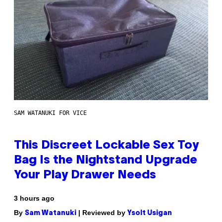
SAM WATANUKI FOR VICE
This Discreet Lockable Sex Toy
Bag Is the Nightstand Upgrade
Your Play Drawer Needs
3 hours ago
By
| Reviewed by
Sam Watanuki
Ysolt Usigan