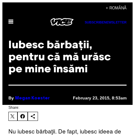
Skip
+ ROMÂNĂ
to
Open
content
SUBSCRIBE
NEWSLETTER
Menu
​Iubesc bărbaţii,
pentru că mă urăsc
pe mine însămi
By
February 23, 2015, 8:53am
Megan Koester
Share:
Nu iubesc bărbaţii. De fapt, iubesc ideea de