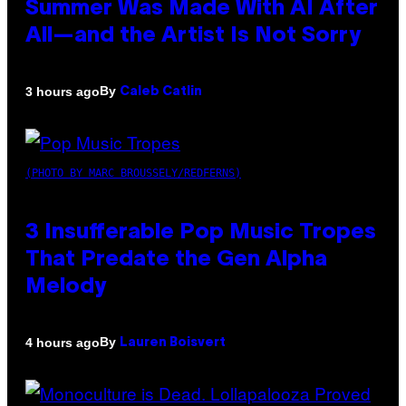
Summer Was Made With AI After
All—and the Artist Is Not Sorry
By
3 hours ago
Caleb Catlin
(PHOTO BY MARC BROUSSELY/REDFERNS)
3 Insufferable Pop Music Tropes
That Predate the Gen Alpha
Melody
By
4 hours ago
Lauren Boisvert