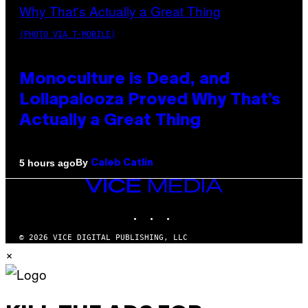
(PHOTO VIA T-MOBILE)
Monoculture is Dead, and
Lollapalooza Proved Why That’s
Actually a Great Thing
By
5 hours ago
Caleb Catlin
VICE
MEDIA
INSTAGRAM
TIKTOK
YOUTUBE
© 2026 VICE DIGITAL PUBLISHING, LLC
×