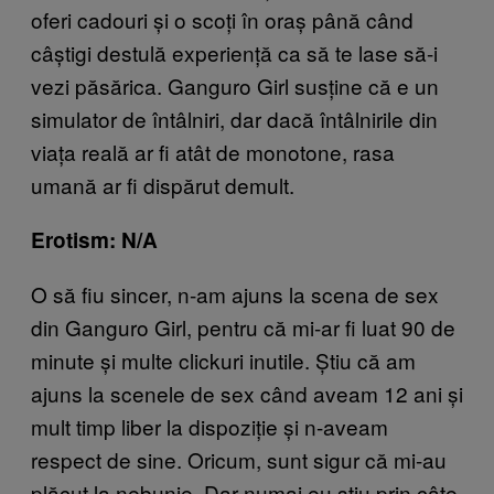
oferi cadouri și o scoți în oraș până când
câștigi destulă experiență ca să te lase să-i
vezi păsărica. Ganguro Girl susține că e un
simulator de întâlniri, dar dacă întâlnirile din
viața reală ar fi atât de monotone, rasa
umană ar fi dispărut demult.
Erotism: N/A
O să fiu sincer, n-am ajuns la scena de sex
din Ganguro Girl, pentru că mi-ar fi luat 90 de
minute și multe clickuri inutile. Știu că am
ajuns la scenele de sex când aveam 12 ani și
mult timp liber la dispoziție și n-aveam
respect de sine. Oricum, sunt sigur că mi-au
plăcut la nebunie. Dar numai eu știu prin câte