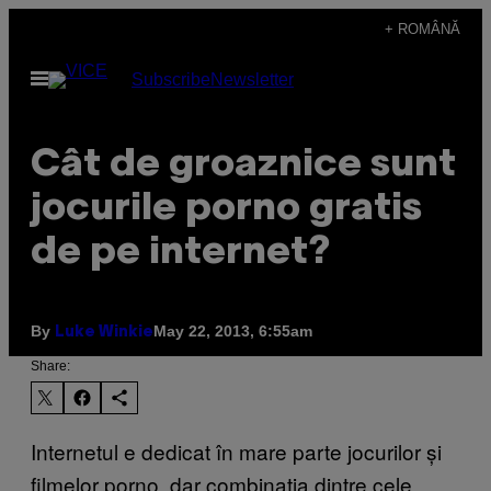
Skip
+ ROMÂNĂ
to
Open
Subscribe
Newsletter
content
Menu
Cât de groaznice sunt
jocurile porno gratis
de pe internet?
By
May 22, 2013, 6:55am
Luke Winkie
Share:
Internetul e dedicat în mare parte jocurilor și
filmelor porno, dar combinația dintre cele