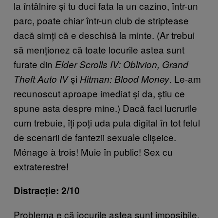
la întâlnire și tu duci fata la un cazino, într-un
parc, poate chiar într-un club de striptease
dacă simți că e deschisă la minte. (Ar trebui
să menționez că toate locurile astea sunt
furate din
Elder Scrolls IV: Oblivion, Grand
și
. Le-am
Theft Auto IV
Hitman: Blood Money
recunoscut aproape imediat și da, știu ce
spune asta despre mine.) Dacă faci lucrurile
cum trebuie, îți poți uda pula digital în tot felul
de scenarii de fantezii sexuale clișeice.
Ménage à trois! Muie în public! Sex cu
extraterestre!
Distracție: 2/10
Problema e că jocurile astea sunt imposibile.