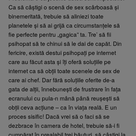
Ca să câștigi o scenă de sex scârboasă și
binemeritată, trebuie să aliniezi toate
planetele și să ai grijă ca circumstanțele să
fie perfecte pentru „gagica” ta. Tre’ să fii
psihopat să te chinui să le dai de capăt. Din
fericire, există destui psihopați pe internet
care au făcut asta și îți oferă soluțiile pe
internet ca să obții toate scenele de sex de
care ai chef. Dar fără soluțiile oferite de-a
gata de alții, înnebunești de frustrare în fața
ecranului cu pula-n mână până reușești să
obții ceva acțiune – ca în viața reală. E un
proces sisific! Dacă vrei să o faci să se
dezbrace în camera de hotel, trebuie să-i fi
cumpărat în prealabil trei băuturi, să câștigi la