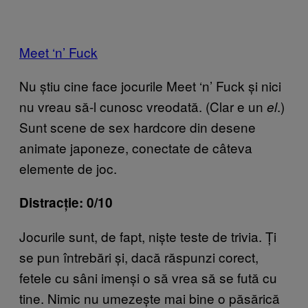
Meet ‘n’ Fuck
Nu știu cine face jocurile Meet ‘n’ Fuck și nici
nu vreau să-l cunosc vreodată. (Clar e un
.)
el
Sunt scene de sex hardcore din desene
animate japoneze, conectate de câteva
elemente de joc.
Distracție: 0/10
Jocurile sunt, de fapt, niște teste de trivia. Ți
se pun întrebări și, dacă răspunzi corect,
fetele cu sâni imenși o să vrea să se fută cu
tine. Nimic nu umezește mai bine o păsărică