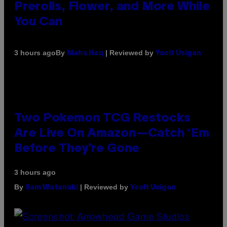
Prerolls, Flower, and More While
You Can
By
| Reviewed by
3 hours ago
Maha Haq
Ysolt Usigan
Two Pokemon TCG Restocks
Are Live On Amazon—Catch ‘Em
Before They’re Gone
3 hours ago
By
| Reviewed by
Sam Watanuki
Ysolt Usigan