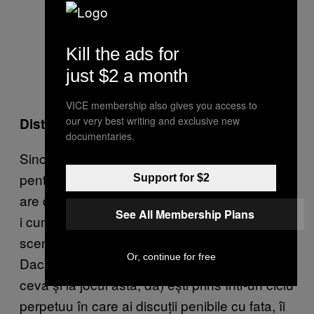
Kill the ads for
just $2 a month
VICE membership also gives you access to
our very best writing and exclusive new
Distracție: 0/10
documentaries.
Sincer să fiu, n-am idee cum am avut răbdare
pentru jocul ăsta când eram mic. Merge prost,
Support for $2
are detalii repetitive și plictisitoare. Trebuie să-
See All Membership Plans
i cumperi flori și prostii, și toate astea pentru o
scenă de sex de 30 de secunde la final.
Or, continue for free
Dacă n-ai codurile pentru trișat (există așa
ceva și la jocul ăsta, da) ești prins într-un ciclu
perpetuu în care ai discuții penibile cu fata, îi