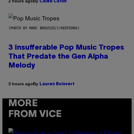
By
2 hours ago
Caleb Catlin
(PHOTO BY MARC BROUSSELY/REDFERNS)
3 Insufferable Pop Music Tropes
That Predate the Gen Alpha
Melody
By
3 hours ago
Lauren Boisvert
MORE
FROM VICE