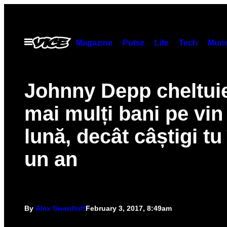
Skip
to
content
Open
Magazine
Pulse
Life
Tech
Munc
Menu
Johnny Depp cheltui
mai mulți bani pe vin 
lună, decât câștigi tu 
un an
By
Alex Swerdloff
February 3, 2017, 8:49am