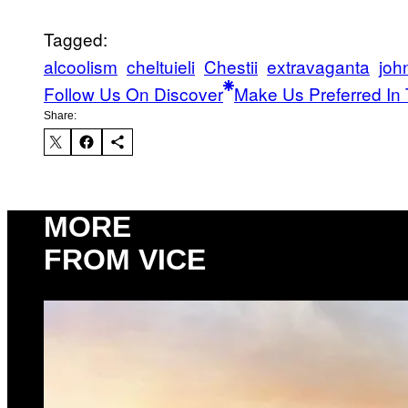
Tagged:
alcoolism
cheltuieli
Chestii
extravaganta
joh
Follow Us On Discover
Make Us Preferred In 
Share:
MORE
FROM VICE