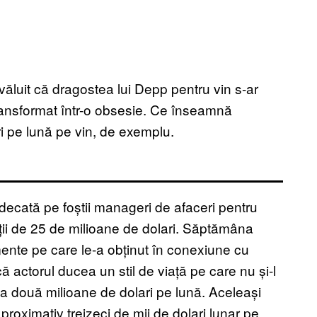
luit că dragostea lui Depp pentru vin s-ar
i transformat într-o obsesie. Ce înseamnă
ri pe lună pe vin, de exemplu.
udecată pe foștii manageri de afaceri pentru
ii de 25 de milioane de dolari. Săptămâna
nte pe care le-a obținut în conexiune cu
 actorul ducea un stil de viață pe care nu și-l
 la două milioane de dolari pe lună. Aceleași
roximativ treizeci de mii de dolari lunar pe