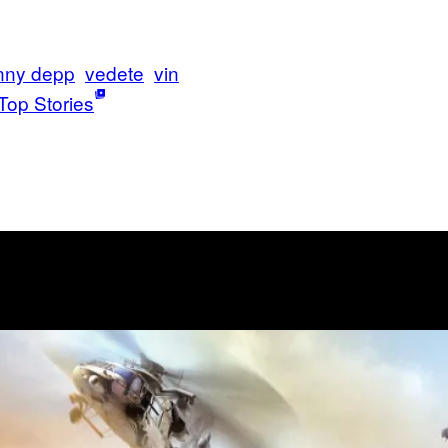
nny depp
vedete
vin
Top Stories