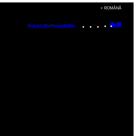
+ ROMÂNĂ
Instagram
TikTok
YouTube
Google
Googl
Subscribe
Newsletter
Discover
Top
Posts