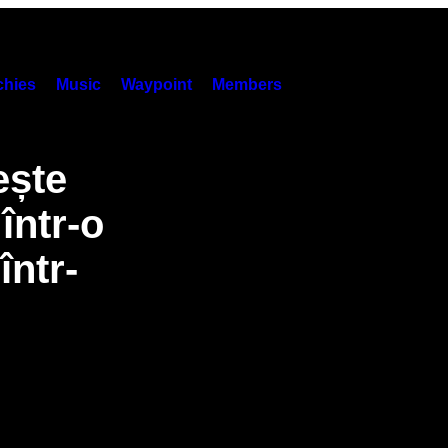
hies
Music
Waypoint
Members
ește
într-o
într-