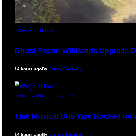
SCREENSHOT: UBISOFT
Ghost Recon Wildlands Upgrade De
14 hours ago
By
Denny Connolly
(PHOTO BY AMBER LITTLE/PRESS)
This Musical Duo Was Booked for a 
14 hours ago
By
Lauren Boisvert