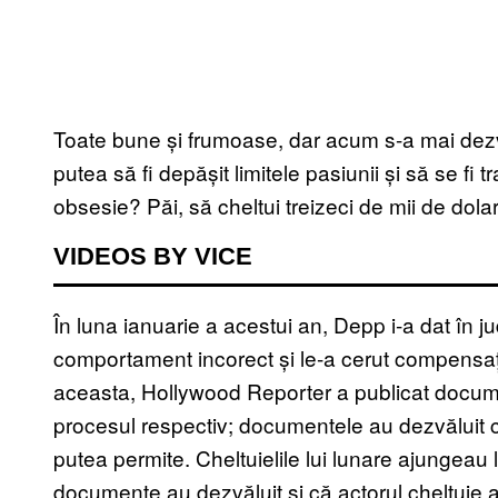
Toate bune și frumoase, dar acum s-a mai dezvă
putea să fi depășit limitele pasiunii și să se f
obsesie? Păi, să cheltui treizeci de mii de dola
VIDEOS BY VICE
În luna ianuarie a acestui an, Depp i-a dat în j
comportament incorect și le-a cerut compensaț
aceasta, Hollywood Reporter a publicat docume
procesul respectiv; documentele au dezvăluit că
putea permite. Cheltuielile lui lunare ajungeau
documente au dezvăluit și că actorul cheltuie ap