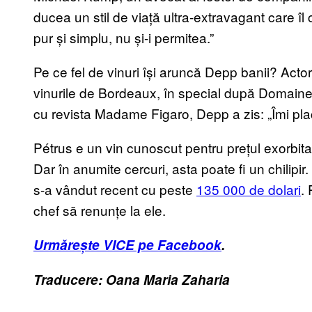
ducea un stil de viață ultra-extravagant care îl
pur și simplu, nu și-i permitea.”
Pe ce fel de vinuri
își aruncă Depp banii? Actor
vinurile de Bordeaux, în special după Domaine 
cu revista Madame Figaro, Depp a zis: „Îmi pl
Pétrus
e un vin cunoscut pentru pr
ețul exorbit
Dar în anumite cercuri, asta poate fi un chilipir.
s-a vândut recent cu peste
135 000 de dolari
. 
chef să renunțe la ele.
Urmărește VICE pe Facebook
.
Traducere: Oana Maria Zaharia