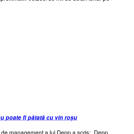
 poate fi pătată cu vin roșu
i de management a lui Depp a scris: „Depp