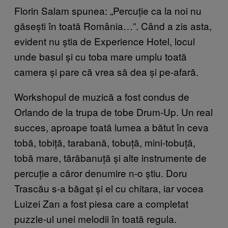
Florin Salam spunea: „Percuție ca la noi nu
găsești în toată România…”. Când a zis asta,
evident nu știa de Experience Hotel, locul
unde basul și cu toba mare umplu toată
camera și pare că vrea să dea și pe-afară.
Workshopul de muzică a fost condus de
Orlando de la trupa de tobe Drum-Up. Un real
succes, aproape toată lumea a bătut în ceva
tobă, tobiță, tarabană, tobuță, mini-tobuță,
tobă mare, tărăbanuță și alte instrumente de
percuție a căror denumire n-o știu. Doru
Trascău s-a băgat și el cu chitara, iar vocea
Luizei Zan a fost piesa care a completat
puzzle-ul unei melodii în toată regula.