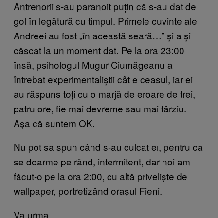
Antrenorii s-au paranoit puțin că s-au dat de
gol în legătură cu timpul. Primele cuvinte ale
Andreei au fost „în această seară…” și a și
căscat la un moment dat. Pe la ora 23:00
însă, psihologul Mugur Ciumăgeanu a
întrebat experimentaliștii cât e ceasul, iar ei
au răspuns toți cu o marjă de eroare de trei,
patru ore, fie mai devreme sau mai târziu.
Așa că suntem OK.
Nu pot să spun când s-au culcat ei, pentru că
se doarme pe rând, intermitent, dar noi am
făcut-o pe la ora 2:00, cu altă priveliște de
wallpaper, portretizând orașul Fieni.
Va urma…