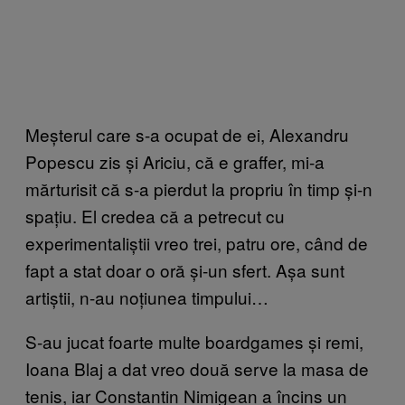
Meșterul care s-a ocupat de ei, Alexandru
Popescu zis și Ariciu, că e graffer, mi-a
mărturisit că s-a pierdut la propriu în timp și-n
spațiu. El credea că a petrecut cu
experimentaliștii vreo trei, patru ore, când de
fapt a stat doar o oră și-un sfert. Așa sunt
artiștii, n-au noțiunea timpului…
S-au jucat foarte multe boardgames și remi,
Ioana Blaj a dat vreo două serve la masa de
tenis, iar Constantin Nimigean a încins un