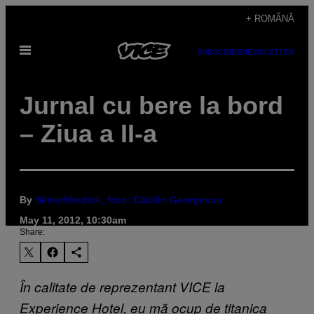
Skip
+ ROMÂNĂ
to
Open
content
SUBSCRIBE
NEWSLETTER
Menu
Jurnal cu bere la bord
– Ziua a II-a
By
Skinofthedick, foto: Cătălin Georgescu
May 11, 2012, 10:30am
Share:
În calitate de reprezentant VICE la
Experience Hotel, eu mă ocup de titanica