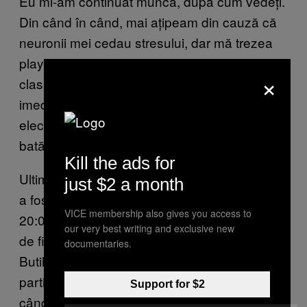
Eu mi-am continuat munca, după cum vedeți.
Din când în când, mai ațipeam din cauză că
neuronii mei cedau stresului, dar mă trezea
playlistul diversificat. Dacă de la vioara
×
clasică începeam să cucăi, mă trezeau
imediat satanismele cu tobe și chitară
electrică. Mâna o țineam acolo ca să nu mă
bată soarele-n cap.
Kill the ads for
Ultimul workshop din „ziua” experimentaliștilor
just $2 a month
a fost destul de brutal. A început în jur de ora
VICE membership also gives you access to
20:00 și a durat vreo două ore. 120 de minute
our very best writing and exclusive new
de fitness cu Andreea Pavel și Dumitru
documentaries.
Butilcă, în condițiile în care unii dintre
participanți nici măcar n-au dormit atât de
Support for $2
când sunt în hotel.