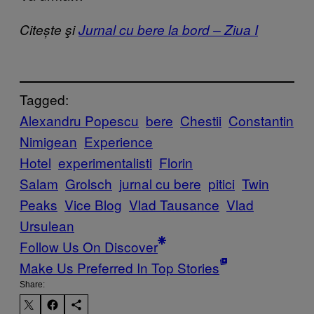
Citește şi
Jurnal cu bere la bord – Ziua I
Tagged:
Alexandru Popescu
bere
Chestii
Constantin
Nimigean
Experience
Hotel
experimentalisti
Florin
Salam
Grolsch
jurnal cu bere
pitici
Twin
Peaks
Vice Blog
Vlad Tausance
Vlad
Ursulean
Follow Us On Discover
Make Us Preferred In Top Stories
Share: