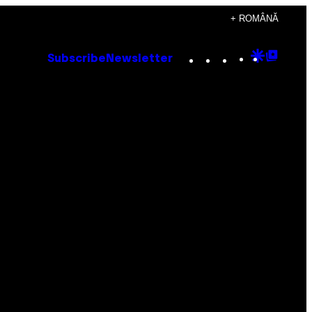
+ ROMÂNĂ
Instagram
TikTok
YouTube
Google
Goog
Subscribe
Newsletter
Discove
Top
Posts