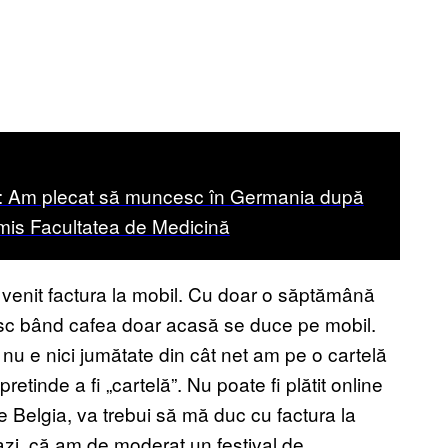
iu: Am plecat să muncesc în Germania după
mis Facultatea de Medicină
a venit factura la mobil. Cu doar o săptămână
sesc bând cafea doar acasă se duce pe mobil.
ă nu e nici jumătate din cât net am pe o cartelă
tinde a fi „cartelă”. Nu poate fi plătit online
 Belgia, va trebui să mă duc cu factura la
azi, că am de moderat un festival de