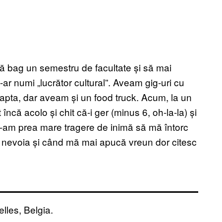
ă bag un semestru de facultate și să mai
 numi „lucrător cultural”. Aveam gig-uri cu
reapta, dar aveam și un food truck. Acum, la un
 încă acolo și chit că-i ger (minus 6, oh-la-la) și
n-am prea mare tragere de inimă să mă întorc
t nevoia și când mă mai apucă vreun dor citesc
lles, Belgia.