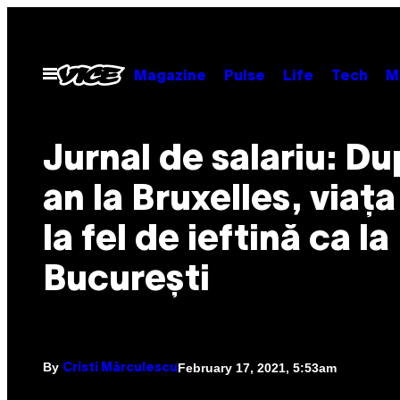
Skip
to
content
Open
Magazine
Pulse
Life
Tech
M
Menu
Jurnal de salariu: D
an la Bruxelles, viaț
la fel de ieftină ca la
București
By
February 17, 2021, 5:53am
Cristi Mărculescu