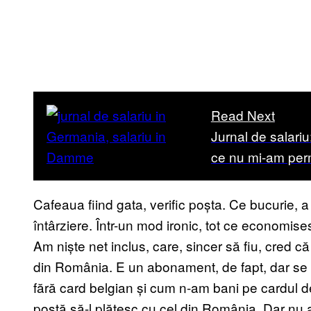
Read Next
Jurnal de salar
ce nu mi-am per
Cafeaua fiind gata, verific poșta. Ce bucurie, 
întârziere. Într-un mod ironic, tot ce economi
Am niște net inclus, care, sincer să fiu, cred c
din România. E un abonament, de fapt, dar se pre
fără card belgian și cum n-am bani pe cardul de
poștă să-l plătesc cu cel din România. Dar nu 