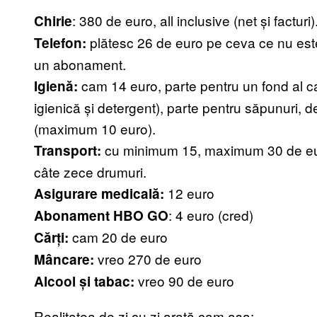
: 380 de euro, all inclusive (net și facturi)
Chirie
plătesc 26 de euro pe ceva ce nu est
Telefon:
un abonament.
cam 14 euro, parte pentru un fond al ca
Igienă:
igienică și detergent), parte pentru săpunuri, d
(maximum 10 euro).
cu minimum 15, maximum 30 de eur
Transport:
câte zece drumuri.
12 euro
Asigurare medicală:
: 4 euro (cred)
Abonament HBO GO
cam 20 de euro
Cărți:
vreo 270 de euro
Mâncare:
vreo 90 de euro
Alcool și tabac:
Realitatea de zi cu zi arată cam așa: