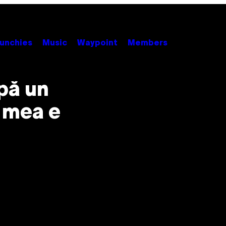
unchies
Music
Waypoint
Members
upă un
a mea e