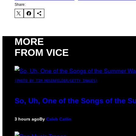
Share:
MORE
FROM VICE
(PHOTO BY TIM MOSENFELDER/GETTY IMAGES)
So, Uh, One of the Songs of the S
3 hours ago
By
Caleb Catlin