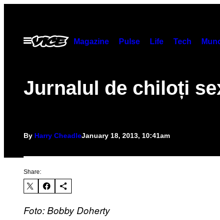
Skip
to
content
Open
Magazine
Pulse
Life
Tech
Munc
Menu
Jurnalul de chiloți se
By
Harry Cheadle
January 18, 2013, 10:41am
Share:
Foto: Bobby Doherty