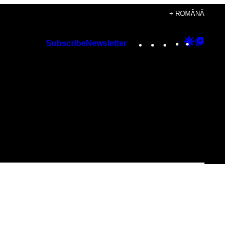
+ ROMÂNĂ
Instagram
TikTok
YouTube
Google
Googl
Subscribe
Newsletter
Discover
Top
Posts