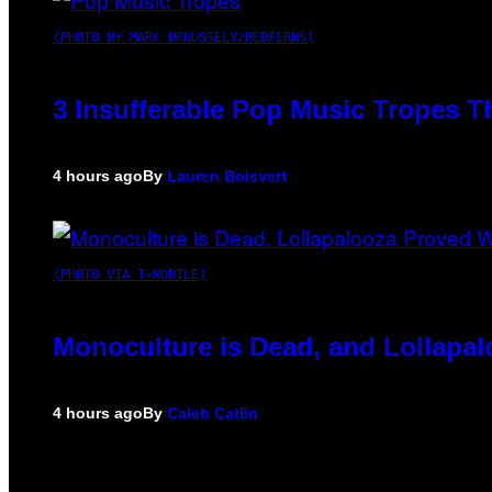
(PHOTO BY MARC BROUSSELY/REDFERNS)
3 Insufferable Pop Music Tropes T
4 hours ago
By
Lauren Boisvert
(PHOTO VIA T-MOBILE)
Monoculture is Dead, and Lollapal
4 hours ago
By
Caleb Catlin