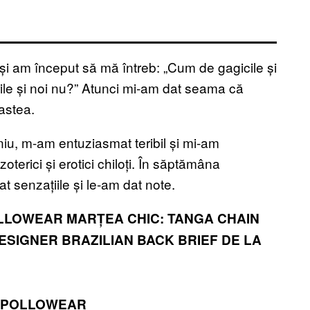
 și am început să mă întreb: „Cum de gagicile și
lurile și noi nu?” Atunci mi-am dat seama că
astea.
niu, m-am entuziasmat teribil și mi-am
terici și erotici chiloți. În săptămâna
t senzațiile și le-am dat note.
OLLOWEAR
MARȚEA CHIC: TANGA CHAIN
ESIGNER BRAZILIAN BACK BRIEF DE LA
 APOLLOWEAR