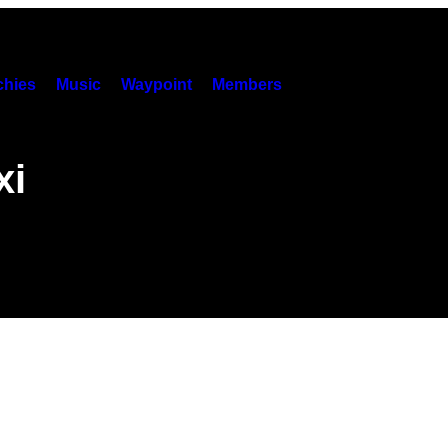
hies
Music
Waypoint
Members
xi