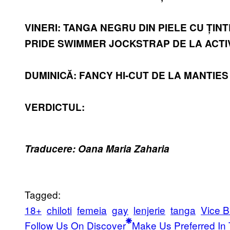
VINERI: TANGA NEGRU DIN PIELE CU ȚIN
PRIDE SWIMMER JOCKSTRAP DE LA ACT
DUMINICĂ: FANCY HI-CUT DE LA MANTIES
VERDICTUL:
Traducere: Oana Maria Zaharia
Tagged:
18+
chiloti
femeia
gay
lenjerie
tanga
Vice B
Follow Us On Discover
Make Us Preferred In 