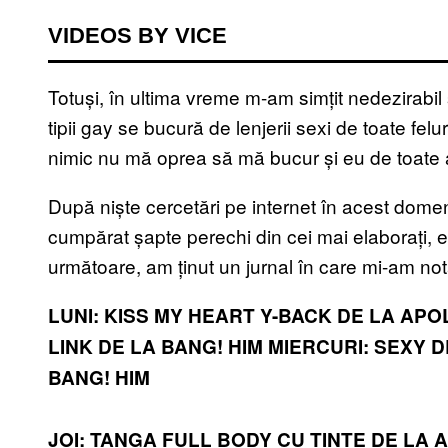
VIDEOS BY VICE
Totuși, în ultima vreme m-am simțit nedezirabil
tipii gay se bucură de lenjerii sexi de toate fe
nimic nu mă oprea să mă bucur și eu de toate 
După niște cercetări pe internet în acest dome
cumpărat șapte perechi din cei mai elaborați, ezo
următoare, am ținut un jurnal în care mi-am nota
LUNI: KISS MY HEART Y-BACK DE LA AP
LINK DE LA BANG! HIM
MIERCURI: SEXY D
BANG! HIM
JOI: TANGA FULL BODY CU ȚINTE DE LA