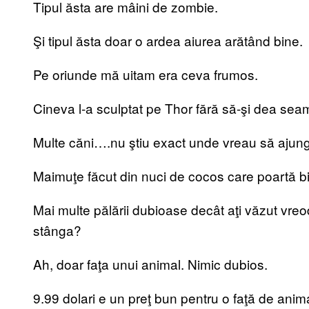
Tipul ăsta are mâini de zombie.
Şi tipul ăsta doar o ardea aiurea arătând bine.
Pe oriunde mă uitam era ceva frumos.
Cineva l-a sculptat pe Thor fără să-şi dea sea
Multe căni….nu ştiu exact unde vreau să ajung
Maimuţe făcut din nuci de cocos care poartă b
Mai multe pălării dubioase decât aţi văzut vreod
stânga?
Ah, doar faţa unui animal. Nimic dubios.
9.99 dolari e un preţ bun pentru o faţă de anim