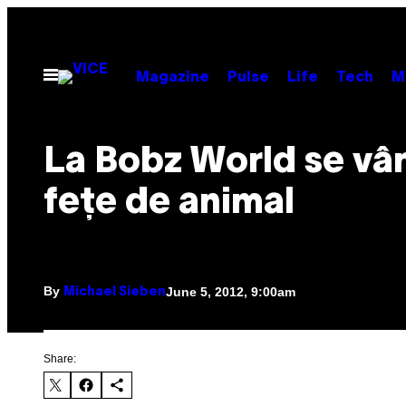
Skip
to
content
Open
Magazine
Pulse
Life
Tech
M
Menu
La Bobz World se vâ
feţe de animal
By
June 5, 2012, 9:00am
Michael Sieben
Share: