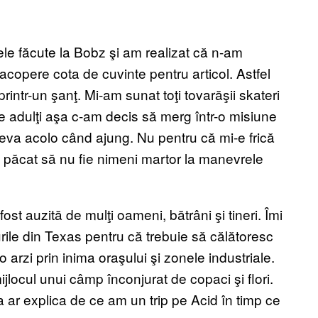
 făcute la Bobz şi am realizat că n-am
copere cota de cuvinte pentru articol. Astfel
ntr-un şanţ. Mi-am sunat toţi tovarăşii skateri
 de adulţi aşa c-am decis să merg într-o misiune
eva acolo când ajung. Nu pentru că mi-e frică
 păcat să nu fie nimeni martor la manevrele
ost auzită de mulţi oameni, bătrâni şi tineri. Îmi
ile din Texas pentru că trebuie să călătoresc
o arzi prin inima oraşului şi zonele industriale.
ijlocul unui câmp înconjurat de copaci şi flori.
a ar explica de ce am un trip pe Acid în timp ce