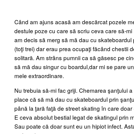
Când am ajuns acasă am descărcat pozele mele
destule poze cu care să scriu ceva care să-mi a
am decis să merg să mă dau cu skateboardul pri
(toţi trei) dar erau prea ocupaţi făcând chestii
solitară. Am strâns pumnii ca să găsesc pe cin
să mă dau singur cu boardul,dar mi se pare un
mele extraordinare.
Nu trebuia să-mi fac griji. Chemarea şanţului a f
place că să mă dau cu skateboardul prin şanţur
până la ţară faţă de street skating în care doar 
E ceva absolut bestial legat de skatingul prin m
Sau poate că doar sunt eu un hipiot infect. Ast