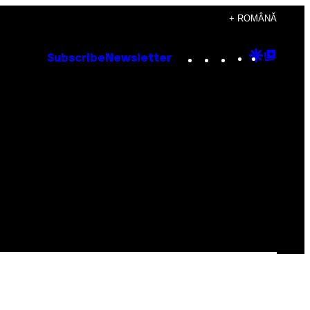
+ ROMÂNĂ
Instagram
TikTok
YouTube
Google
Goog
Subscribe
Newsletter
Discove
Top
Posts