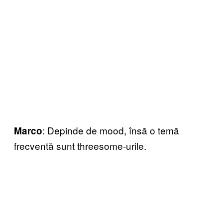
: Depinde de mood, însă o temă
Marco
frecventă sunt threesome-urile.