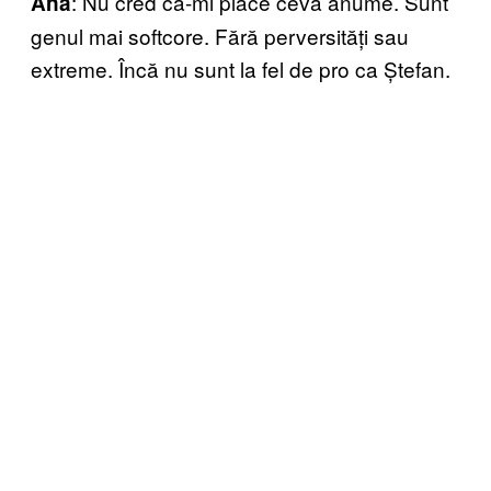
: Nu cred că-mi place ceva anume. Sunt
Ana
genul mai softcore. Fără perversități sau
extreme. Încă nu sunt la fel de pro ca Ștefan.