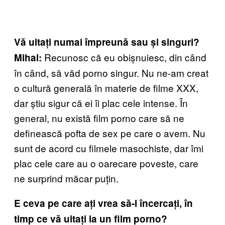
Vă uitați numai împreună sau și singuri?
Recunosc că eu obișnuiesc, din când
Mihai:
în când, să văd porno singur. Nu ne-am creat
o cultură generală în materie de filme XXX,
dar știu sigur că ei îi plac cele intense. În
general, nu există film porno care să ne
definească pofta de sex pe care o avem. Nu
sunt de acord cu filmele masochiste, dar îmi
plac cele care au o oarecare poveste, care
ne surprind măcar puțin.
E ceva pe care ați vrea să-l încercați, în
timp ce vă uitați la un film porno?