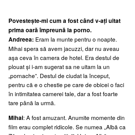
Povestește-mi cum a fost când v-ați uitat
prima oară împreună la porno.
Eram la munte pentru o noapte.
Andreea:
Mihai spera să avem jacuzzi, dar nu aveau
așa ceva în camera de hotel. Era destul de
plouat și i-am sugerat sa ne uitam la un
„pornache”. Destul de ciudat la început,
pentru că e o chestie pe care de obicei o faci
în intimitatea camerei tale, dar a fost foarte
tare până la urmă.
: A fost amuzant. Anumite momente din
Mihai
film erau complet ridicole. Se numea „Albă ca