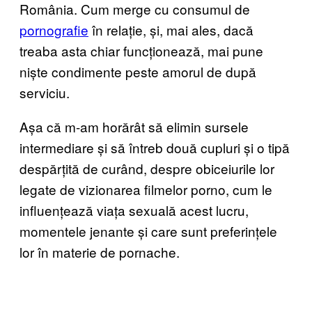
România. Cum merge cu consumul de
pornografie
în relație, și, mai ales, dacă
treaba asta chiar funcționează, mai pune
niște condimente peste amorul de după
serviciu.
Așa că m-am horărât să elimin sursele
intermediare și să întreb două cupluri și o tipă
despărțită de curând, despre obiceiurile lor
legate de vizionarea filmelor porno, cum le
influențează viața sexuală acest lucru,
momentele jenante și care sunt preferințele
lor în materie de pornache.