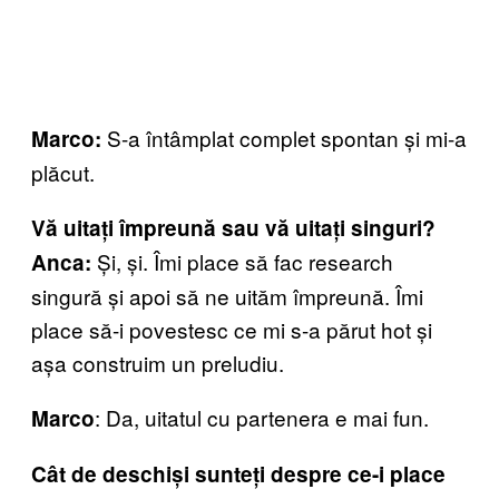
S-a întâmplat complet spontan și mi-a
Marco:
plăcut.
Vă uitați împreună sau vă uitați singuri?
Și, și. Îmi place să fac research
Anca:
singură și apoi să ne uităm împreună. Îmi
place să-i povestesc ce mi s-a părut hot și
așa construim un preludiu.
: Da, uitatul cu partenera e mai fun.
Marco
Cât de deschiși sunteți despre ce-i place