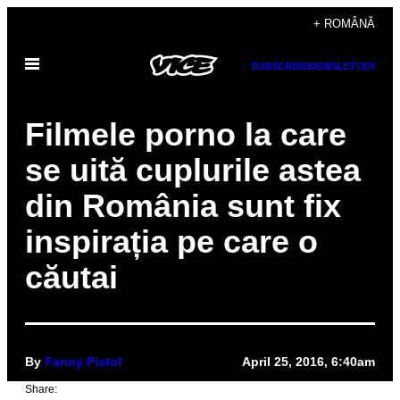
Skip
+ ROMÂNĂ
to
Open
content
SUBSCRIBE
NEWSLETTER
Menu
Filmele porno la care
se uită cuplurile astea
din România sunt fix
inspirația pe care o
căutai
By
Fanny Pistol
April 25, 2016, 6:40am
Share: