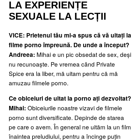
LA EXPERIENȚE
SEXUALE LA LECȚII
VICE: Prietenul tău mi-a spus că vă uitați la
filme porno împreună. De unde a început?
Mihai e un pic obsedat de sex, deși
Andreea:
nu recunoaște. Pe vremea când Private
Spice era la liber, mă uitam pentru că mă
amuzau filmele porno.
Ce obiceiuri de uitat la porno ați dezvoltat?
Obiceiurile noastre vizavi de filmele
Mihai:
porno sunt diversificate. Depinde de starea
pe care o avem. În general ne uităm la un film
înaintea preludiului, pentru a încinge puțin