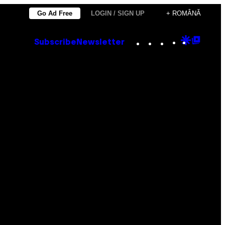
Go Ad Free
LOGIN / SIGN UP
+ ROMÂNĂ
Instagram
TikTok
YouTube
Google
Goog
Subscribe
Newsletter
Discove
Top
Posts