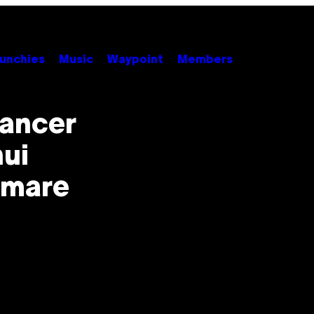
unchies
Music
Waypoint
Members
cancer
nui
n mare