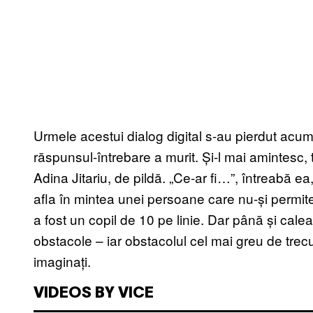
Urmele acestui dialog digital s-au pierdut acum
răspunsul-întrebare a murit. Și-l mai amintesc, t
Adina Jitariu, de pildă. „Ce-ar fi…”, întreabă e
afla în mintea unei persoane care nu-și permite
a fost un copil de 10 pe linie. Dar până și cale
obstacole – iar obstacolul cel mai greu de trecut
imaginați.
VIDEOS BY VICE