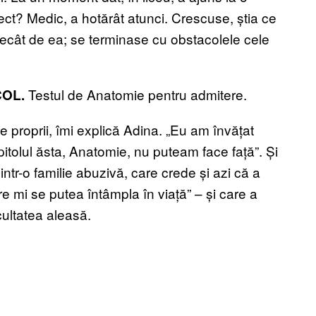
ect? Medic, a hotărât atunci. Crescuse, știa ce
ecât de ea; se terminase cu obstacolele cele
Testul de Anatomie pentru admitere.
COL.
țe proprii, îmi explică Adina. „Eu am învățat
pitolul ăsta, Anatomie, nu puteam face față”. Și
ntr-o familie abuzivă, care crede și azi că a
e mi se putea întâmpla în viață” – și care a
cultatea aleasă.