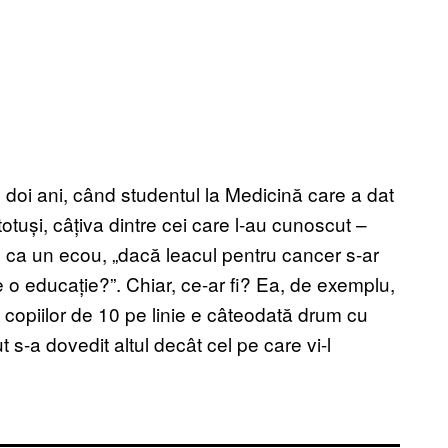
 doi ani, când studentul la Medicină care a dat
otuși, câțiva dintre cei care l-au cunoscut –
a, ca un ecou, „dacă leacul pentru cancer s-ar
 o educație?”. Chiar, ce-ar fi? Ea, de exemplu,
a copiilor de 10 pe linie e câteodată drum cu
 s-a dovedit altul decât cel pe care vi-l