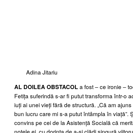
Adina Jitariu
a fost – ce ironie – to
AL DOILEA OBSTACOL
Fetița suferindă s-ar fi putut transforma într-o a
iuți ai unei vieți fără de structură. „Că am ajuns
bun lucru care mi s-a putut întâmpla în viață”. Și
convins pe cei de la Asistență Socială că merit
notele ei, cu dorința de a-și clădi singură viitor