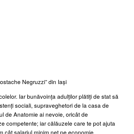
Costache Negruzzi” din Iași
elor. Iar bunăvoința adulților plătiți de stat să
stenți sociali, supraveghetori de la casa de
tul de Anatomie ai nevoie, oricât de
e competente; iar călăuzele care te pot ajuta
am cât salariul minim net pe economie.