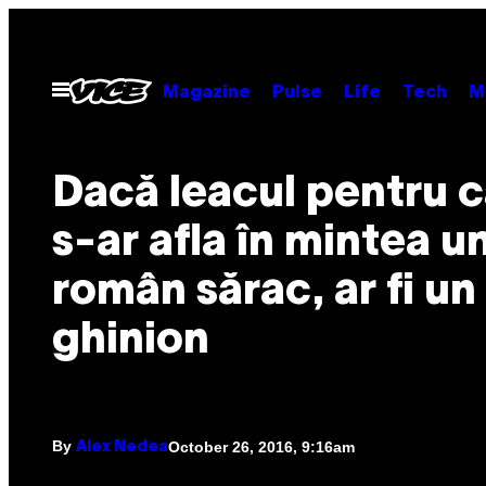
Skip
to
content
Open
Magazine
Pulse
Life
Tech
M
Menu
Dacă leacul pentru 
s-ar afla în mintea u
român sărac, ar fi u
ghinion
By
October 26, 2016, 9:16am
Alex Nedea