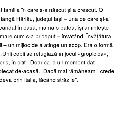
t familia în care s-a născut și a crescut. O
e lângă Hârlău, județul Iași – una pe care și-a
, scandal în casă; mama o bătea, își amintește
 amare cum s-a priceput – învățând. Învățătura
ii – un mijloc de a atinge un scop. Era o formă
Unii copii se refugiază în jocul «gropicica»,
ris, în citit”. Doar că la un moment dat
 a plecat de-acasă. „Dacă mai rămâneam”, crede
eva prin Italia, făcând străzile”.