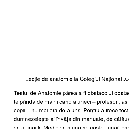
Lecție de anatomie la Colegiul Național „
Testul de Anatomie părea a fi obstacolul obstacol
te prindă de mâini când aluneci – profesori, asi
copii – nu mai era de-ajuns. Pentru a trece tes
dumnezeiește ai învăța din manuale, de călăuz
să ajungi la Medicină ajung să coste, lunar, c