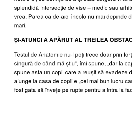
splendidă intersecție de vise – medic sau arhit
vrea. Părea că de-aici încolo nu mai depinde d
mari.
ȘI-ATUNCI A APĂRUT AL TREILEA OBSTA
Testul de Anatomie nu-l poți trece doar prin for
singură de când mă știu”, îmi spune, „dar la ca
spune asta un copil care a reușit să evadeze di
ajunge la casa de copii e „cel mai bun lucru car
fost gata să învețe pe rupte pentru a intra la fa