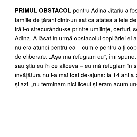
pentru Adina Jitariu a fos
PRIMUL OBSTACOL
familie de țărani dintr-un sat ca atâtea altele d
trăit-o strecurându-se printre umilințe, certuri
Adina. A lăsat în urmă obstacolul copilăriei ei
nu era atunci pentru ea – cum e pentru alți cop
de eliberare. „Așa mă refugiam eu”, îmi spune. „
sau știu eu în ce altceva – eu mă refugiam în sc
învățătura nu i-a mai fost de-ajuns: la 14 ani
și azi, „nu terminam nici liceul și eram acum und