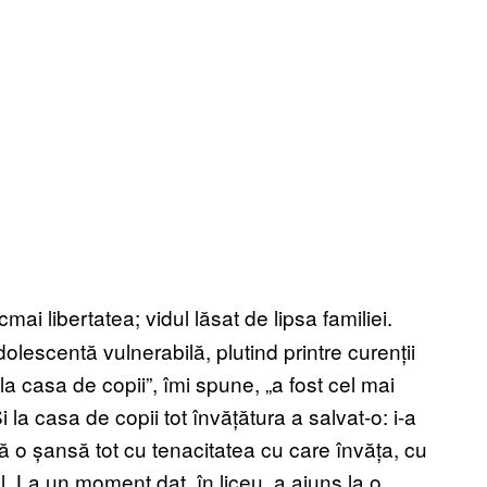
cmai libertatea; vidul lăsat de lipsa familiei.
dolescentă vulnerabilă, plutind printre curenții
 la casa de copii”, îmi spune, „a fost cel mai
 la casa de copii tot învățătura a salvat-o: i-a
ă o șansă tot cu tenacitatea cu care învăța, cu
ul. La un moment dat, în liceu, a ajuns la o