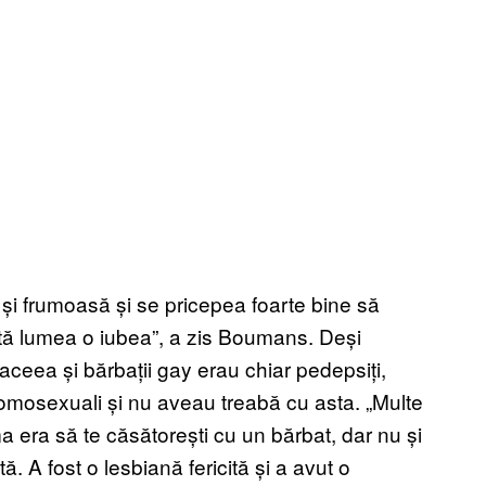
 și frumoasă și se pricepea foarte bine să
tă lumea o iubea”, a zis Boumans. Deși
eea și bărbații gay erau chiar pedepsiți,
 homosexuali și nu aveau treabă cu asta. „Multe
 era să te căsătorești cu un bărbat, dar nu și
ă. A fost o lesbiană fericită și a avut o