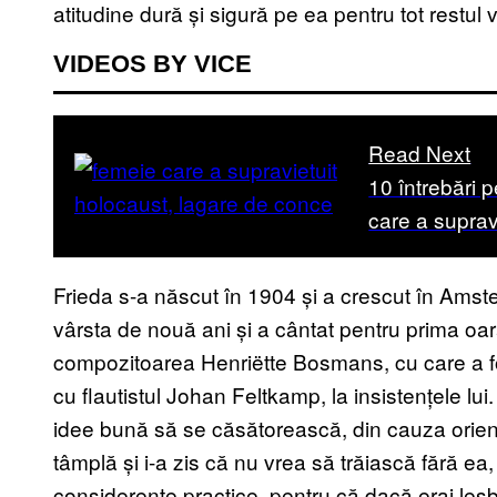
atitudine dură și sigură pe ea pentru tot restul vi
VIDEOS BY VICE
Read Next
10 întrebări p
care a suprav
Frieda s-a născut în 1904 și a crescut în Amster
vârsta de nouă ani și a cântat pentru prima oară
compozitoarea Henriëtte Bosmans, cu care a fo
cu flautistul Johan Feltkamp, la insistențele lui
idee bună să se căsătorească, din cauza orientă
tâmplă și i-a zis că nu vrea să trăiască fără ea,
considerente practice, pentru că dacă erai les