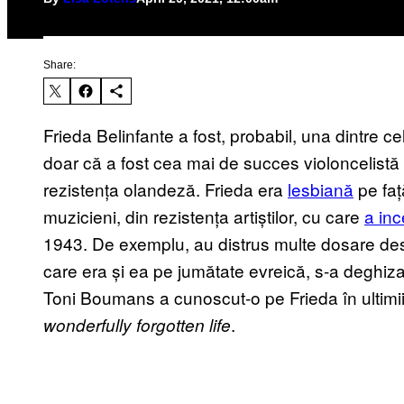
Share:
Frieda Belinfante a fost, probabil, una dintre 
doar că a fost cea mai de succes violoncelistă și
rezistența olandeză. Frieda era
lesbiană
pe față
muzicieni, din rezistența artiștilor, cu care
a inc
1943. De exemplu, au distrus multe dosare des
care era și ea pe jumătate evreică, s-a deghiza
Toni Boumans a cunoscut-o pe Frieda în ultimii 
.
wonderfully forgotten life