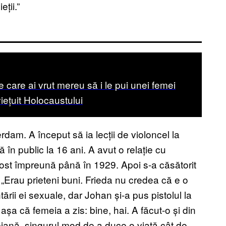
eții.”
e care ai vrut mereu să i le pui unei femei
iețuit Holocaustului
dam. A început să ia lecții de violoncel la
 în public la 16 ani. A avut o relație cu
st împreună până în 1929. Apoi s-a căsătorit
. „Erau prieteni buni. Frieda nu credea că e o
rii ei sexuale, dar Johan și-a pus pistolul la
 așa că femeia a zis: bine, hai. A făcut-o și din
biană, singurul mod de a duce o viață cât de