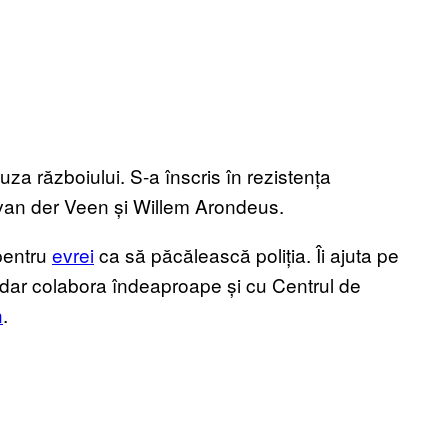
uza războiului. S-a înscris în rezistența
 van der Veen și Willem Arondeus.
 pentru
evrei
ca să păcălească poliția. Îi ajuta pe
dar colabora îndeaproape și cu Centrul de
n
.