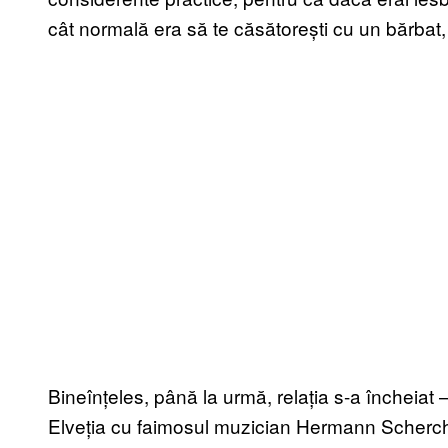
cât normală era să te căsătorești cu un bărbat, 
Bineînțeles, până la urmă, relația s-a încheiat –
Elveția cu faimosul muzician Hermann Scherch