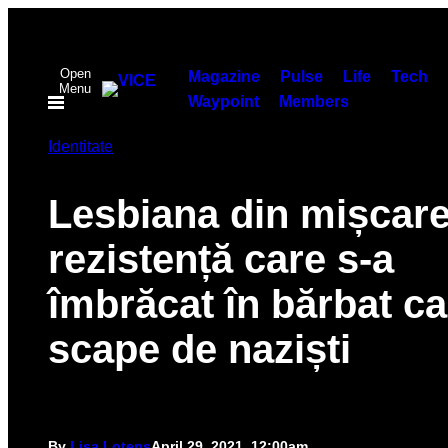
Skip
to
Open
content
Magazine
Pulse
Life
Tech
Menu
Waypoint
Members
Identitate
Lesbiana din mișcar
rezistență care s-a
îmbrăcat în bărbat ca
scape de naziști
By
Lisa Lotens
April 29, 2021, 12:00am