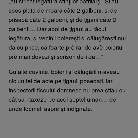
„au stricat legătura sfinţilor patriiarşi. Și au
scos plata de moară câte 2 galbeni, și de
prisacă câte 2 galbeni, și de ţigani câte 2
galbeni!… Dar apoi de ţigani au făcut
legătura, și vecinii boierești si călugărești nu-i
da cu price, că foarte prè rar de avè boieriul
prè mari dovezi și scrisori de-i da…”
Cu alte cuvinte, boierii și călugării n-aveau
niciun fel de acte pe ţiganii posedați, iar
inspectorii fiscului domnesc nu prea știau cu
cât să-i taxeze pe acel şeptel uman… de
unde tocmeli aspre și indignate.