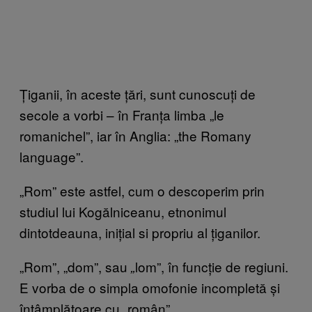
Țiganii, în aceste țări, sunt cunoscuți de
secole a vorbi – în Franța limba „le
romanichel”, iar în Anglia: „the Romany
language”.
„Rom” este astfel, cum o descoperim prin
studiul lui Kogălniceanu, etnonimul
dintotdeauna, inițial si propriu al țiganilor.
„Rom”, „dom”, sau
lom”, în funcție de regiuni.
„
E vorba de o simpla omofonie incompletă și
întâmplătoare cu „român”.