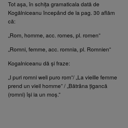
Tot așa, în schița gramaticala dată de
Kogălniceanu începând de la pag. 30 aflăm
că:
„Rom, homme, acc. romes, pl. romen”
„Romni, femme, acc. romnia, pl. Romnien”
Kogalniceanu dă și fraze:
„I puri romni weli puro rom”/ „La vieille femme
prend un vieil homme” / „Bătrâna țigancă
(romni) își ia un moș.”