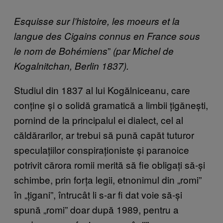
Esquisse sur l’histoire, les moeurs et la
langue des Cigains connus en France sous
”
le nom de Bohémiens
(par Michel de
Kogalnitchan, Berlin 1837).
Studiul din 1837 al lui Kogălniceanu, care
conține și o solidă gramatică a limbii țigănești,
pornind de la principalul ei dialect, cel al
căldărarilor, ar trebui să pună capăt tuturor
speculațiilor conspiraționiste și paranoice
potrivit cărora romii merită să fie obligați să-și
schimbe, prin forța legii, etnonimul din „romi”
în „țigani”, întrucât li s-ar fi dat voie să-și
spună „romi” doar după 1989, pentru a