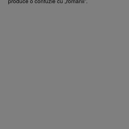
produce o confuzie cu „românii”.