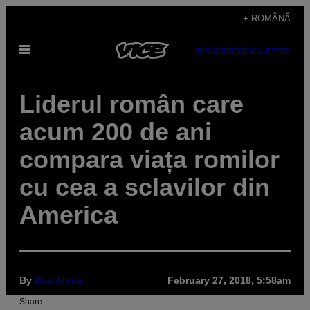
Skip
+ ROMÂNĂ
to
Open
content
SUBSCRIBE
NEWSLETTER
Menu
Liderul român care
acum 200 de ani
compara viața romilor
cu cea a sclavilor din
America
By
Dan Alexe
February 27, 2018, 5:58am
Share: