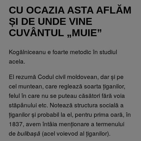
CU OCAZIA ASTA AFLĂM
ȘI DE UNDE VINE
CUVÂNTUL „MUIE”
Kogălniceanu e foarte metodic în studiul
acela.
El rezumă Codul civil moldovean, dar și pe
cel muntean, care reglează soarta țiganilor,
felul în care nu se puteau căsători fără voia
stăpânului etc. Notează structura socială a
țiganilor și probabil la el, pentru prima oară, în
1837, avem întâia menționare a termenului
de
(acel voievod al țiganilor).
bulibașă