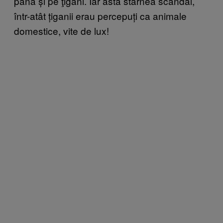
până și pe ţigani. Iar asta stârnea scandal,
într-atât țiganii erau percepuți ca animale
domestice, vite de lux!