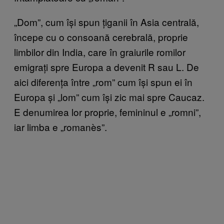
„Dom”, cum își spun țiganii în Asia centrală,
începe cu o consoană cerebrală, proprie
limbilor din India, care în graiurile romilor
emigrați spre Europa a devenit R sau L. De
aici diferența între „rom” cum își spun ei în
Europa și „lom” cum își zic mai spre Caucaz.
E denumirea lor proprie, femininul e „romni”,
iar limba e „romanès”.