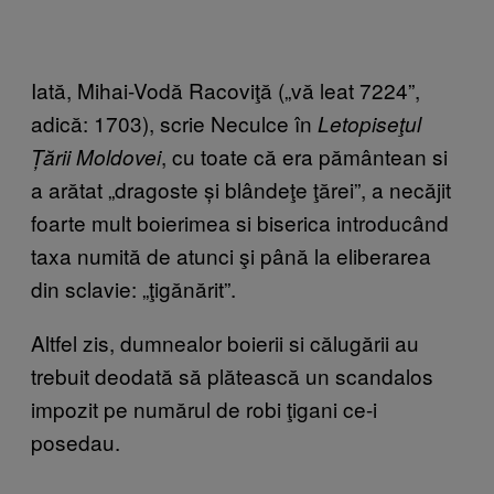
Iată, Mihai-Vodă Racoviţă („vă leat 7224”,
adică: 1703), scrie Neculce în
Letopiseţul
, cu toate că era pământean si
Țării Moldovei
a arătat „dragoste și blândeţe ţărei”, a necăjit
foarte mult boierimea si biserica introducând
taxa numită de atunci şi până la eliberarea
din sclavie: „ţigănărit”.
Altfel zis, dumnealor boierii si călugării au
trebuit deodată să plătească un scandalos
impozit pe numărul de robi ţigani ce-i
posedau.