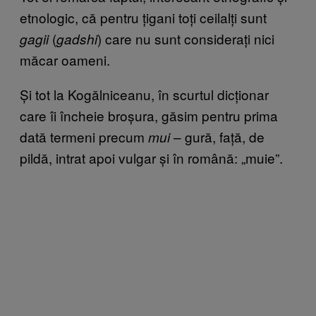
etnologic, că pentru țigani toți ceilalți sunt
(
) care nu sunt considerați nici
gagii
gadshi
măcar oameni.
Și tot la Kogălniceanu, în scurtul dicționar
care îi încheie broșura, găsim pentru prima
dată termeni precum
– gură, față, de
mui
pildă, intrat apoi vulgar și în română: „muie”.