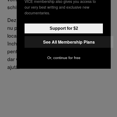
VICE membership also gives you access to
schimbă nimic.”
our very best writing and exclusive new
documentaries.
Dezbaterea din jurul apartamentelor turistice
nu provoacă tensiune doar între turiști și
Support for $2
localnici. Mulți localnici văd modelul de
See All Membership Plans
închiriere în stil Airbnb ca o mană cerească
pentru economia Spaniei, care încă își revine,
dar venitul adus din tipul ăsta de turism tot
Or, continue for free
ajută.