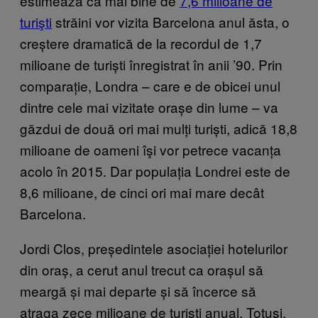
estimează că mai bine de
7,6 milioane de
turişti
străini vor vizita Barcelona anul ăsta, o
creștere dramatică de la recordul de 1,7
milioane de turiști înregistrat în anii ’90. Prin
comparație, Londra – care e de obicei unul
dintre cele mai vizitate orașe din lume – va
găzdui de două ori mai mulți turiști, adică 18,8
milioane de oameni îşi vor petrece vacanța
acolo în 2015. Dar populația Londrei este de
8,6 milioane, de cinci ori mai mare decât
Barcelona.
Jordi Clos, președintele asociației hotelurilor
din oraș, a cerut anul trecut ca orașul să
meargă și mai departe și să încerce să
atraga zece milioane de turiști anual. Totuși,