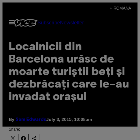
Skip
+ ROMÂNĂ
to
Open
Subscribe
Newsletter
content
Menu
Localnicii din
Barcelona urăsc de
moarte turiștii beți și
dezbrăcați care le-au
invadat orașul
By
July 3, 2015, 10:08am
Sam Edwards
Share: