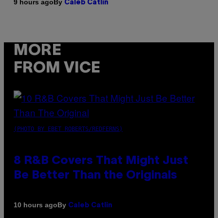
By
9 hours ago
Caleb Catlin
MORE
FROM VICE
(PHOTO BY EBET ROBERTS/REDFERNS)
8 R&B Covers That Might Just
Be Better Than the Originals
By
10 hours ago
Caleb Catlin