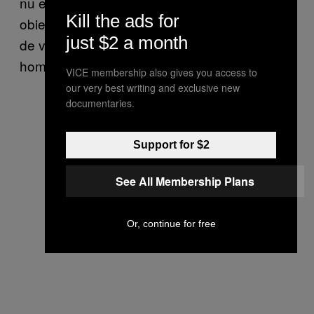
nu este acces pentru public. Nu există nici
Kill the ads for
obiecte de metal, pentru că tot ce era demn
just $2 a month
de vreun profit cât de mic a fost vândut de
homleșii care au stat aici înainte.
VICE membership also gives you access to
our very best writing and exclusive new
documentaries.
Support for $2
See All Membership Plans
Or, continue for free