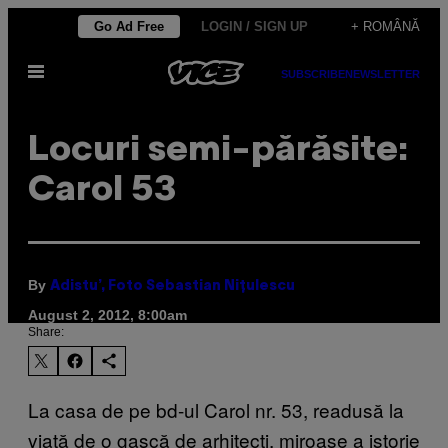
Skip
Go Ad Free
LOGIN / SIGN UP
+ ROMÂNĂ
to
Open
content
SUBSCRIBE
NEWSLETTER
Menu
Locuri semi-părăsite:
Carol 53
By
Adistu’, Foto Sebastian Niţulescu
August 2, 2012, 8:00am
Share:
La casa de pe bd-ul Carol nr. 53, readusă la
viață de o gașcă de arhitecți, miroase a istorie