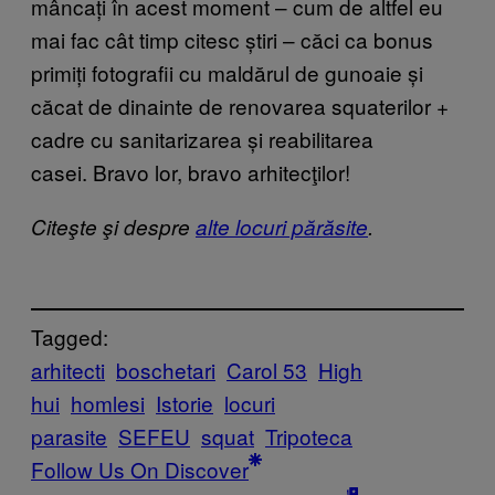
mâncați în acest moment – cum de altfel eu
mai fac cât timp citesc știri – căci ca bonus
primiți fotografii cu maldărul de gunoaie și
căcat de dinainte de renovarea squaterilor +
cadre cu sanitarizarea și reabilitarea
casei. Bravo lor, bravo arhitecţilor!
Citeşte şi despre
alte locuri părăsite
.
Tagged:
arhitecti
boschetari
Carol 53
High
hui
homlesi
Istorie
locuri
parasite
SEFEU
squat
Tripoteca
Follow Us On Discover