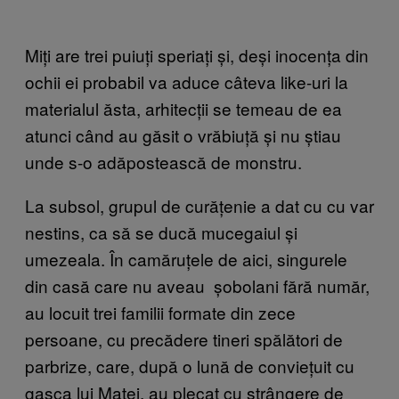
Miți are trei puiuți speriați și, deși inocența din
ochii ei probabil va aduce câteva like-uri la
materialul ăsta, arhitecții se temeau de ea
atunci când au găsit o vrăbiuță și nu știau
unde s-o adăpostească de monstru.
La subsol, grupul de curățenie a dat cu cu var
nestins, ca să se ducă mucegaiul și
umezeala. În camăruțele de aici, singurele
din casă care nu aveau șobolani fără număr,
au locuit trei familii formate din zece
persoane, cu precădere tineri spălători de
parbrize, care, după o lună de conviețuit cu
gașca lui Matei, au plecat cu strângere de