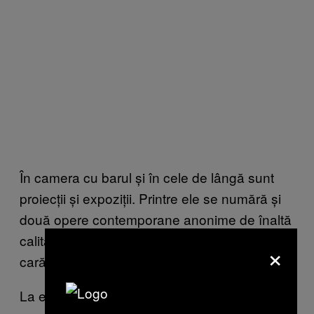
În camera cu barul și în cele de lângă sunt
proiecții și expoziții. Printre ele se numără și
două opere contemporane anonime de înaltă
calitate – Tabloul Electric și niște becuri în
×
carămizi plasate după o estetică relațională.
La etaj se doarme. Nu există balustrade, deci