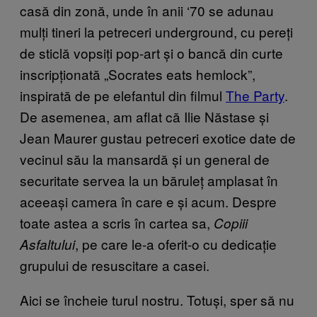
casă din zonă, unde în anii ‘70 se adunau
mulți tineri la petreceri underground, cu pereți
de sticlă vopsiți pop-art și o bancă din curte
inscripționată „Socrates eats hemlock”,
inspirată de pe elefantul din filmul
The Party
.
De asemenea, am aflat că Ilie Năstase și
Jean Maurer gustau petreceri exotice date de
vecinul său la mansardă și un general de
securitate servea la un băruleț amplasat în
aceeași camera în care e și acum. Despre
toate astea a scris în cartea sa,
Copiii
, pe care le-a oferit-o cu dedicație
Asfaltului
grupului de resuscitare a casei.
Aici se încheie turul nostru. Totuși, sper să nu