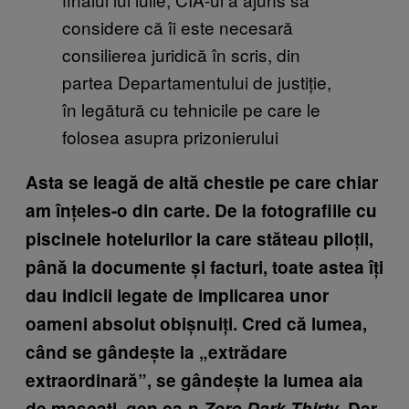
considere că îi este necesară
consilierea juridică în scris, din
partea Departamentului de justiție,
în legătură cu tehnicile pe care le
folosea asupra prizonierului
Asta se leagă de altă chestie pe care chiar
am înțeles-o din carte. De la fotografiile cu
piscinele hotelurilor la care stăteau piloții,
până la documente și facturi, toate astea îți
dau indicii legate de implicarea unor
oameni absolut obișnuiți. Cred că lumea,
când se gândește la „extrădare
extraordinară”, se gândește la lumea aia
de mascați, gen ca-n
Zero Dark Thirty
. Dar