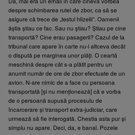
Da, mai era un email în care cineva vorbea
despre schimbarea rutei de zbor, ca să se
asigure că trece de „testul hlizelii”. Oamenii
ăștia știau ce fac. Sau nu știau? Știau pe cine
transportă? Cine erau pasagerii? Cazul de la
tribunal care apare în carte nu-i altceva decât
o dispută pe marginea unor plăți. O ceartă
meschină despre cât s-a plătit pentru un
anumit număr de ore de zbor efectuate de un
avion. N-are nimic de a face cu persoana
transportată [și nu menționează] că e vorba
de o persoană supusă procesulu de
încarcerare și transport extra-judiciar, care
urmează să fie interogată. Chestia asta pur și
simplu nu apare. Deci, da, e banal. Pozele