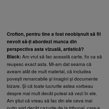
Crofton, pentru tine a fost neobișnuit să fii
nevoit să-ți abordezi munca din
perspectiva asta vizuală, artistică?
Am vrut să fac această carte, fix ca să
Black:
reușesc exact asta. Mi-am dat seama că
aveam atât de mult material, că includea
povești remarcabile și imagini și documente
bizare. Și că toate lucrurile astea vorbeau
despre mai mult decât puteai să vezi în ele.
Am știut că vreau să fac din ele ceva mai
puțin arid decât cazurile de la tribunal, care-s