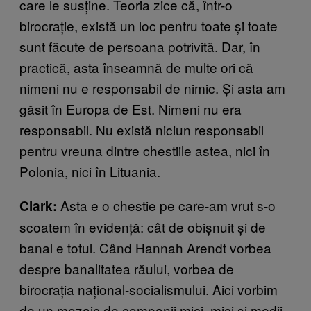
care le susține. Teoria zice că, într-o
birocrație, există un loc pentru toate și toate
sunt făcute de persoana potrivită. Dar, în
practică, asta înseamnă de multe ori că
nimeni nu e responsabil de nimic. Și asta am
găsit în Europa de Est. Nimeni nu era
responsabil. Nu există niciun responsabil
pentru vreuna dintre chestiile astea, nici în
Polonia, nici în Lituania.
Asta e o chestie pe care-am vrut s-o
Clark:
scoatem în evidență: cât de obișnuit și de
banal e totul. Când Hannah Arendt vorbea
despre banalitatea răului, vorbea de
birocrația național-socialismului. Aici vorbim
de un mozaic de companii mici, mici și medii,