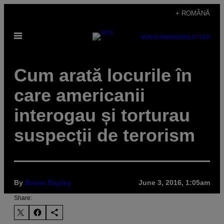
Skip
+ ROMÂNĂ
to
Open
content
SUBSCRIBE
NEWSLETTER
Menu
Cum arată locurile în
care americanii
interogau și torturau
suspecții de terorism
By
Bruno Bayley
June 3, 2016, 1:05am
Share: