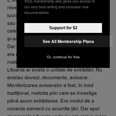
VICE membership also gives you access to
nivel personal. E cel la a cărui poveste am
our very best writing and exclusive new
documentaries.
lucrat cel mai mult și-am dezvoltat-o mai mult
sau mai puțin de la zero. Pe multe dintre
Support for $2
celelalte cazuri le-am preluat de la jumătare
și-am luat-o în direcția în care m-au dus ele.
See All Membership Plans
Dar când am început cazul din Lituania, nu
era aproape nimic acolo, cu excepția unui
Or, continue for free
material de la
, care susținea că în
ABC News
Lituania ar exista o unitate de extrădări. Nu
existau dovezi, documente, avioane.
Monitorizarea avioanelor a fost, în mod
tradițional, metoda prin care se investiga
până acum extrădarea. Era modul de a
conecta oamenii cu anumite țări. Dar apoi
ajungeai în Lituania unde nu era niciun avion.