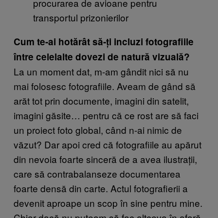
procurarea de avioane pentru
transportul prizonierilor
Cum te-ai hotărât să-ți incluzi fotografiile
între celelalte dovezi de natură vizuală?
La un moment dat, m-am gândit nici să nu
mai folosesc fotografiile. Aveam de gând să
arăt tot prin documente, imagini din satelit,
imagini găsite… pentru că ce rost are să faci
un proiect foto global, când n-ai nimic de
văzut? Dar apoi cred că fotografiile au apărut
din nevoia foarte sinceră de a avea ilustrații,
care să contrabalanseze documentarea
foarte densă din carte. Actul fotografierii a
devenit aproape un scop în sine pentru mine.
Chiar dacă nu puteam să fac altceva în afară