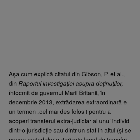
Așa cum explică citatul din Gibson, P. et al.,
din
Raportul investigației asupra deținuților,
întocmit de guvernul Marii Britanii, în
decembrie 2013, extrădarea extraordinară e
un termen „cel mai des folosit pentru a
acoperi transferul extra-judiciar al unui individ
dintr-o jurisdicție sau dintr-un stat în altul (și se
opune metodelor autorizate legal de transfer,