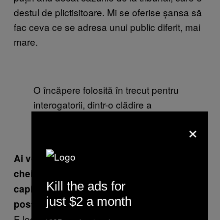
destul de plictisitoare. Mi se oferise șansa să
fac ceva ce se adresa unui public diferit, mai
mare.
O încăpere folosită în trecut pentru
interogatorii, dintr-o clădire a
serviciilor libiene de informații de la
×
Tajoura, Tripoli
Ai vorbit despre locul din Lituania. E locul
cheie din carte și tot reapare, de la un
Kill the ads for
capitol la altul. De ce ai ales locul ăsta pe
just $2 a month
post de fir narativ care să lege cartea?
E locul cu care am rezonat cel mai puternic la