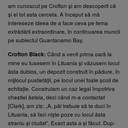
am cunoscut pe Crofton și am descoperit că
și el tot asta cerceta. A început să mă
intereseze ideea de a face ceva pe tema
extrădării extraordinare, în continuarea muncii
pe subiectul Guantanamo Bay.
Când a venit prima oară la
Crofton Black:
mine eu fusesem în Lituania și văzusem locul
ăsta dubios, un depozit construit în pădure, în
mijlocul pustietății, pe locul unei foste școli de
echitație. Construiam un caz legal împotriva
chestiei ăsteia, deci când m-a contactat
[Clark], am zis: „A, păi trebuie să te duci în
Lituania, să faci niște poze cu locul ăsta
straniu și ciudat”. Exact asta a și făcut. Dup-