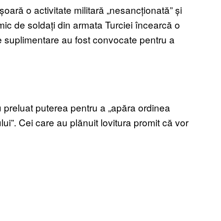
șoară o activitate militară „nesancționată” și
c de soldați din armata Turciei încearcă o
te suplimentare au fost convocate pentru a
 au preluat puterea pentru a „apăra ordinea
i”. Cei care au plănuit lovitura promit că vor