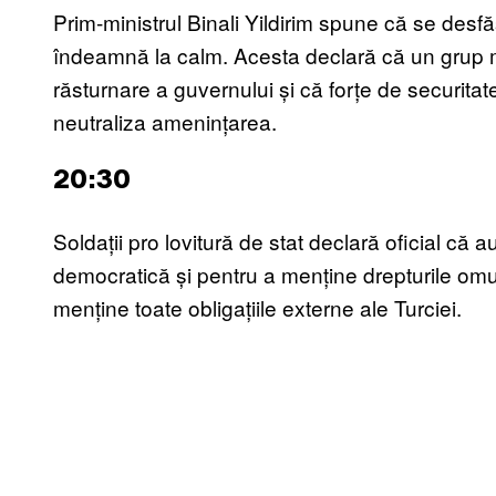
Prim-ministrul Binali Yildirim spune că se desfă
îndeamnă la calm. Acesta declară că un grup mi
răsturnare a guvernului și că forțe de securita
neutraliza amenințarea.
20:30
Soldații pro lovitură de stat declară oficial că
democratică și pentru a menține drepturile omulu
menține toate obligațiile externe ale Turciei.