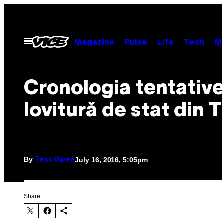
Skip
to
content
Open
Magazine
Pulse
Life
Tech
M
Menu
Cronologia tentative
lovitură de stat din 
By
July 16, 2016, 5:05pm
Tess Owen
Share: