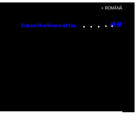
+ ROMÂNĂ
Instagram
TikTok
YouTube
Google
Goog
Subscribe
Newsletter
Discove
Top
Posts