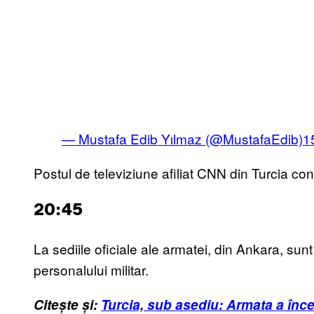
— Mustafa Edib Yılmaz (@MustafaEdib)
1
Postul de televiziune afiliat CNN din Turcia co
20:45
La sediile oficiale ale armatei, din Ankara, sunt l
personalului militar.
Citește și:
Turcia, sub asediu: Armata a încer