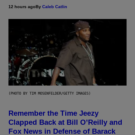
12 hours ago
By
Caleb Catlin
(PHOTO BY TIM MOSENFELDER/GETTY IMAGES)
Remember the Time Jeezy
Clapped Back at Bill O’Reilly and
Fox News in Defense of Barack