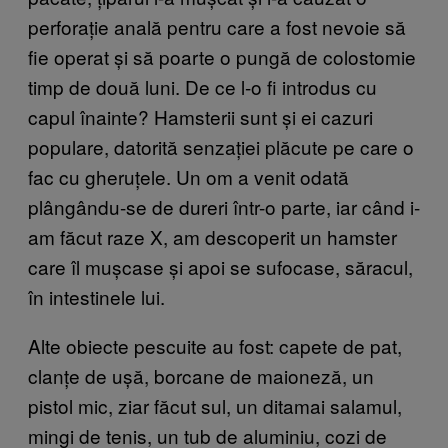
perforație anală pentru care a fost nevoie să
fie operat și să poarte o pungă de colostomie
timp de două luni. De ce l-o fi introdus cu
capul înainte? Hamsterii sunt și ei cazuri
populare, datorită senzației plăcute pe care o
fac cu gheruțele. Un om a venit odată
plângându-se de dureri într-o parte, iar când i-
am făcut raze X, am descoperit un hamster
care îl mușcase și apoi se sufocase, săracul,
în intestinele lui.
Alte obiecte pescuite au fost: capete de pat,
clanțe de ușă, borcane de maioneză, un
pistol mic, ziar făcut sul, un ditamai salamul,
mingi de tenis, un tub de aluminiu, cozi de