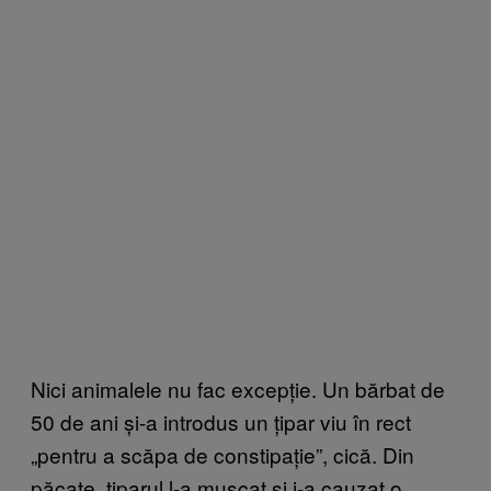
Nici animalele nu fac excepție. Un bărbat de
50 de ani și-a introdus un țipar viu în rect
„pentru a scăpa de constipație”, cică. Din
păcate, țiparul l-a mușcat și i-a cauzat o