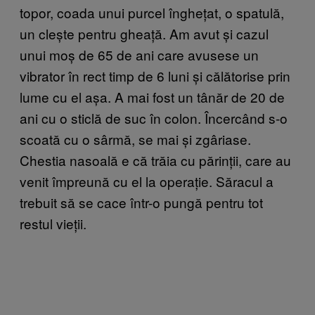
topor, coada unui purcel înghețat, o spatulă,
un clește pentru gheață. Am avut și cazul
unui moș de 65 de ani care avusese un
vibrator în rect timp de 6 luni și călătorise prin
lume cu el așa. A mai fost un tânăr de 20 de
ani cu o sticlă de suc în colon. Încercând s-o
scoată cu o sârmă, se mai și zgâriase.
Chestia nasoală e că trăia cu părinții, care au
venit împreună cu el la operație. Săracul a
trebuit să se cace într-o pungă pentru tot
restul vieții.