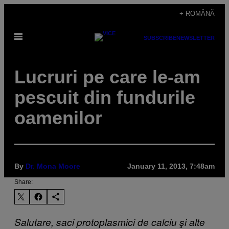
Skip
+ ROMÂNĂ
to
Open
content
SUBSCRIBE
NEWSLETTER
Menu
Lucruri pe care le-am
pescuit din fundurile
oamenilor
By
Dr. Mona Moore
January 11, 2013, 7:48am
Share:
Salutare, saci protoplasmici de calciu şi alte