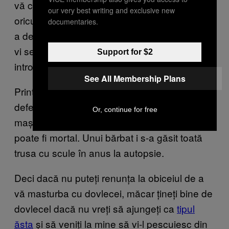
vă creadă, așa că fiți sinceri. Vi se va face
our very best writing and exclusive new
oricum un examen rectal și/sau raze X pentru
documentaries.
a determina natura și poziția obiectului. Apoi
vi se va spune să vă aplecați și noi ne
Support for $2
introducem mâna până la cot și scormonim.
See All Membership Plans
Printre riscuri se numără pierderea controlului
defecației. Dar cel mai mare risc e perforarea
Or, continue for free
mașelor, ceea ce nu se întâmplă des, dar
poate fi mortal. Unui bărbat i s-a găsit toată
trusa cu scule în anus la autopsie.
Deci dacă nu puteți renunța la obiceiul de a
vă masturba cu dovlecei, măcar țineți bine de
dovlecel dacă nu vreți să ajungeți ca
tipul
ăsta
și să veniți la mine să vi-l pescuiesc din