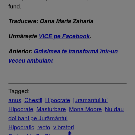
fund.
Traducere: Oana Maria Zaharia
Urmărește
VICE pe Facebook
.
Anterior:
Grăsimea te transformă într-un
veceu ambulant
Tagged:
anus
Chestii
Hipocrate
juramantul lui
Hipocrate
Masturbare
Mona Moore
Nu dau
doi bani pe Jurământul
Hipocratic
recto
vibratori