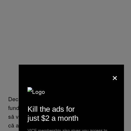
×
Deci dacă vă distrați băgându-vă chestii în
fund, la ce vă așteptați? Normal că doctorul o
Kill the ads for
să vă întrebe cum s-a întâmplat. Puteți spune
just $2 a month
că ați căzut pe o portocală, dar oricum n-o să
VICE membership also gives you access to