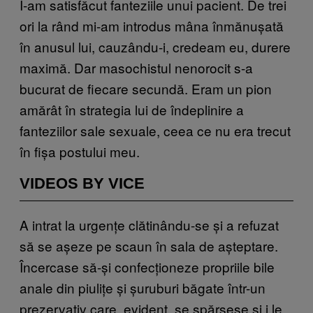
I-am satisfăcut fanteziile unui pacient. De trei
ori la rând mi-am introdus mâna înmănușată
în anusul lui, cauzându-i, credeam eu, durere
maximă. Dar masochistul nenorocit s-a
bucurat de fiecare secundă. Eram un pion
amărât în strategia lui de îndeplinire a
fanteziilor sale sexuale, ceea ce nu era trecut
în fișa postului meu.
VIDEOS BY VICE
A intrat la urgențe clătinându-se și a refuzat
să se așeze pe scaun în sala de așteptare.
Încercase să-și confecționeze propriile bile
anale din piulițe și șuruburi băgate într-un
prezervativ care, evident, se spărsese și i le