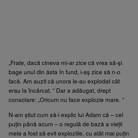
„Frate, dacă cineva mi-ar zice că vrea să-și
bage unul din ăsta în fund, i-aș zice să n-o
facă. Am auzit că unora le-au explodat cât
erau la încărcat.
” Dar a ad
ăugat, drept
consolare: „Oricum nu face explozie mare.
”
N-am
știut cum să-i explic lui Adam că – cel
puțin până acum – o regulă de bază a vieții
mele a fost să evit exploziile, cu atât mai puțin