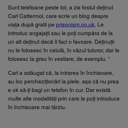
Sunt telefoane peste tot, a zis fostul deținut
Carl Cattermol, care scrie un blog despre
viața după gratii pe
prisonism.co.uk
. Le
introduc angajații sau le poți cumpăra de la
un alt deținut dacă îi faci o favoare. Deținuții
nu le folosesc în celulă, în văzul tuturor, dar le
folosesc la greu în vestiare, de exemplu.
”
Carl a ad
ăugat că, la intrarea în închisoare,
au loc percheziționări la piele, așa că nu prea
e ok să-ți bagi un telefon în cur. Dar există
multe alte modalități prin care le poți introduce
în închisoare mai târziu.