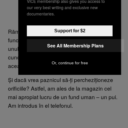
VICE membership also gives you access to
our very best writing and exclusive new
documentaries.
Rămâne întrebarea dacă telefoanele astea
Support for $2
funcționează bine. Primul pas e să cumperi
See All Membership Plans
unul de pe Amazon. Apoi trebuie să-i faci
cunoștință cu anusul tău. Eu am testat cu
Or, continue for free
această grozavă gogoașă cu ciocolată:
Și dacă vrea paznicul să-ți percheziționeze
orificiile? Astfel, am ales de la magazin cel
mai apropiat lucru de un fund uman – un pui.
Am introdus în el telefonul.