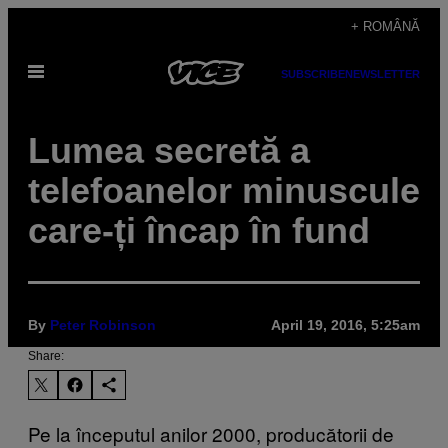
Skip
+ ROMÂNĂ
to
Open
content
SUBSCRIBE
NEWSLETTER
Menu
​Lumea secretă a
telefoanelor minuscule
care-ți încap în fund
By
Peter Robinson
April 19, 2016, 5:25am
Share:
Pe la începutul anilor 2000, producătorii de