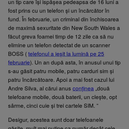
un tip care își ispășea pedeapsa de 16 luni a
fost prins cu un telefon și un încărcător în
fund. În februarie, un criminal din închisoarea
de maximă sexuritate din New South Wales a
făcut greva foamei timp de 12 zile ca să nu
elimine un telefon detectat de un scanner
BOSS (
telefonul a ieșit la lumină pe 25
februarie
). Un an după asta, în anusul unui tip
s-au găsit patru mobile, patru carduri sim și
patru încărcătoare. Apoi a mai fost cazul lui
Andre Silva, al cărui anus
conținea
„două
telefoane mobile, două baterii, un clește, opt
sârme, cinci cuie și trei cartele SIM.
”
Desigur, acestea sunt doar telefoanele
găsite, mult mai puține ca număr decât cele