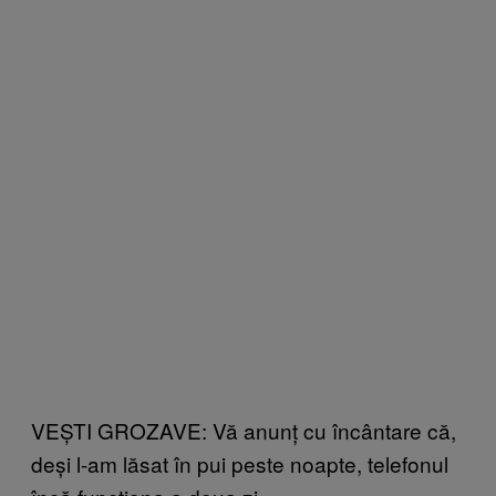
VEȘTI GROZAVE: Vă anunț cu încântare că,
deși l-am lăsat în pui peste noapte, telefonul