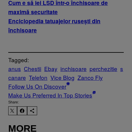
Cum e să iei LSD într-o închisoare de
maximă securitate
Enciclopedia tatuajelor rusești din
închisoare
Tagged:
anus
Chestii
Ebay
inchisoare
perchezitie
s
canare
Telefon
Vice Blog
Zanco Fly
Follow Us On Discover
Make Us Preferred In Top Stories
Share:
MORE