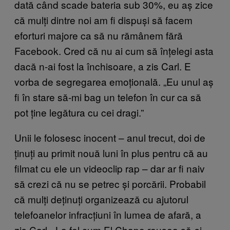
dată când scade bateria sub 30%, eu aș zice
că mulți dintre noi am fi dispuși să facem
eforturi majore ca să nu rămânem fără
Facebook. Cred că nu ai cum să înțelegi asta
dacă n-ai fost la închisoare, a zis Carl. E
vorba de segregarea emoțională. „Eu unul aș
fi în stare să-mi bag un telefon în cur ca să
pot ține legătura cu cei dragi.”
Unii le folosesc inocent – anul trecut, doi de
ținuți au primit nouă luni în plus pentru că au
filmat cu ele un videoclip rap – dar ar fi naiv
să crezi că nu se petrec și porcării. Probabil
că mulți deținuți organizează cu ajutorul
telefoanelor infracțiuni în lumea de afară, a
zis Carl. „La fel cum El Chapo reușea să-și