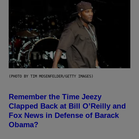
(PHOTO BY TIM MOSENFELDER/GETTY IMAGES)
Remember the Time Jeezy
Clapped Back at Bill O’Reilly and
Fox News in Defense of Barack
Obama?