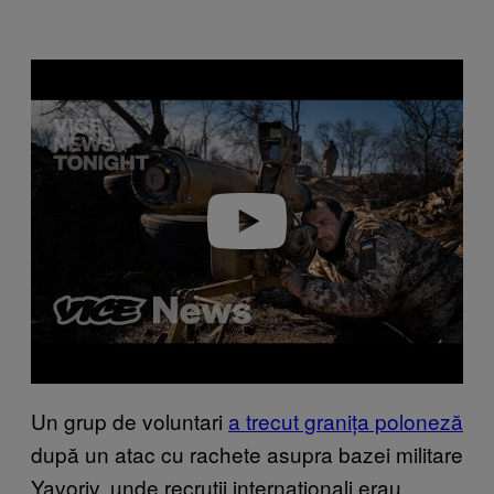
Play video
Un grup de voluntari
a trecut granița poloneză
după un atac cu rachete asupra bazei militare
Yavoriv, unde recruții internaționali erau