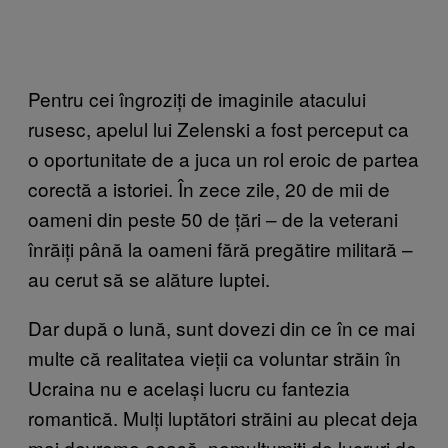
Pentru cei îngroziți de imaginile atacului
rusesc, apelul lui Zelenski a fost perceput ca
o oportunitate de a juca un rol eroic de partea
corectă a istoriei. În zece zile, 20 de mii de
oameni din peste 50 de țări – de la veterani
înrăiți până la oameni fără pregătire militară –
au cerut să se alăture luptei.
Dar după o lună, sunt dovezi din ce în ce mai
multe că realitatea vieții ca voluntar străin în
Ucraina nu e același lucru cu fantezia
romantică. Mulți luptători străini au plecat deja
mai devreme acasă, nemulțumiți de lucruri de