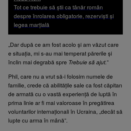
Tot ce trebuie să știi ca tânăr român
despre înrolarea obligatorie, rezerviști și
legea marțială
„Dar după ce am fost acolo și am văzut care
e situația, mi s-au mai temperat părerile și
înclin mai degrabă spre
”
Trebuie să ajut.
Phil, care nu a vrut să-i folosim numele de
familie, crede că abilitățile sale ca fost căpitan
de armată cu o vastă experiență de luptă în
prima linie ar fi mai valoroase în pregătirea
voluntarilor internaționali în Ucraina, „decât să
lupte cu arma în mână”.