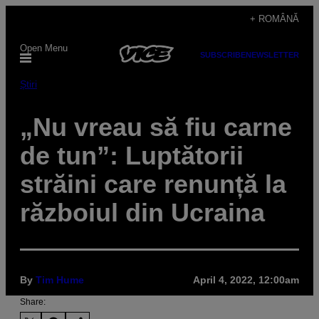
Skip
+ ROMÂNĂ
to
Open Menu
content
SUBSCRIBE
NEWSLETTER
Știri
„Nu vreau să fiu carne
de tun”: Luptătorii
străini care renunță la
războiul din Ucraina
By
Tim Hume
April 4, 2022, 12:00am
Share: