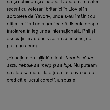
să-și schimbe și ei ideea. După ce a călătorit
recent cu veterani britanici în Liov și în
apropiere de Yavoriv, unde s-au întâlnit cu
ofițerii militari ucraineni ca să discute despre
înrolarea în legiunea internațională, Phil și
asociații lui au decis să nu se înscrie, cel
puțin nu acum.
„Reacția mea inițială a fost:
Trebuie să fac
Nu puteam
asta, trebuie să merg și să lupt.
să stau să mă uit la alții că fac ceva ce eu
cred că e lucrul corect”, a spus el.