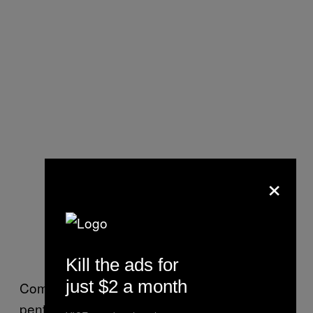
×
Kill the ads for
just $2 a month
Comentariile lui Phil vin ca o completare
pentru un val de voluntari străini care se