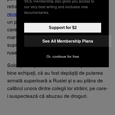
VICE membership also gives you access to
retrag din Ucraina. VICE World News
a vorbit
our very best writing and exclusive new
documentaries.
recent cu doi voluntari străini
– un american și
un polonez, ambii veterani din Afghanistan –
Support for $2
care au plecat din Ucraina după ce au fost
martori la dezastre pe câmpul de luptă și au
See All Membership Plans
supraviețuit atacului devastator cu rachete
rusești asupra bazei Yavoriv.
Or, continue for free
Soldații au spus că nu erau îndeajuns de
bine echipați, că au fost depășiți de puterea
armată superioară a Rusiei și s-au plâns de
calibrul unora dintre colegii lor străini, pe care-
i suspectează că abuzau de droguri.