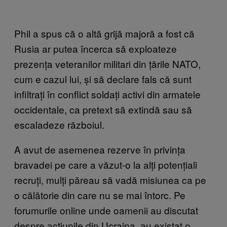
Phil a spus că o altă grijă majoră a fost că
Rusia ar putea încerca să exploateze
prezența veteranilor militari din țările NATO,
cum e cazul lui, și să declare fals că sunt
infiltrați în conflict soldați activi din armatele
occidentale, ca pretext să extindă sau să
escaladeze războiul.
A avut de asemenea rezerve în privința
bravadei pe care a văzut-o la alți potențiali
recruți, mulți păreau să vadă misiunea ca pe
o călătorie din care nu se mai întorc. Pe
forumurile online unde oamenii au discutat
despre acțiunile din Ucraina, au existat o