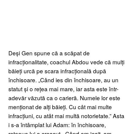
Deși Gen spune că a scăpat de
infracționalitate, coachul Abdou vede că mulți
băieți urcă pe scara infracțională după
închisoare. „Când ies din închisoare, au un
statut și o rețea mai mare, iar asta este într-
adevăr văzută ca o carieră. Numele lor este
menționat de alți băieți. Cu cât mai multe
infracțiuni, cu atât mai multă notorietate.” Asta
i s-a întâmplat lui Adam: în închisoare,
rețeaua lui a crescut. „Când am ieșit, am