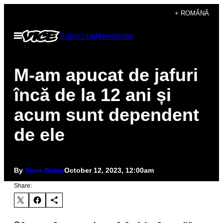
Skip
+ ROMÂNĂ
to
Open
Subscribe
Newsletter
content
Menu
M-am apucat de jafuri
încă de la 12 ani și
acum sunt dependent
de ele
By
Sona Boker
October 12, 2023, 12:00am
Share: