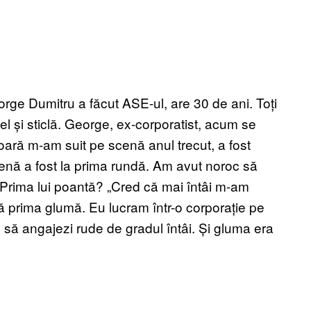
ge Dumitru a făcut ASE-ul, are 30 de ani. Toți
oțel și sticlă. George, ex-corporatist, acum se
 oară m-am suit pe scenă anul trecut, a fost
nă a fost la prima rundă. Am avut noroc să
”. Prima lui poantă? „Cred că mai întâi m-am
nă prima glumă. Eu lucram într-o corporație pe
s să angajezi rude de gradul întâi. Și gluma era