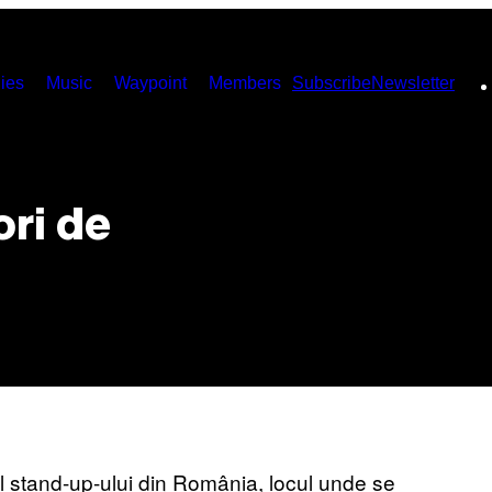
ies
Music
Waypoint
Members
Subscribe
Newsletter
ori de
xul stand-up-ului din România, locul unde se