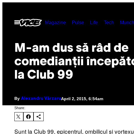
Skip
to
Open
Magazine
Pulse
Life
Tech
Munch
content
Menu
M-am dus să râd de
comedianţii începăt
la Club 99
By
April 2, 2015, 6:54am
Alexandru Vărzaru
Share:
Sunt la Club 99, epicentrul, ombilicul și vorte