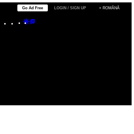
Go Ad Free
LOGIN / SIGN UP
+ ROMÂNĂ
Instagram
TikTok
YouTube
Google
Google
Discover
Top
Posts