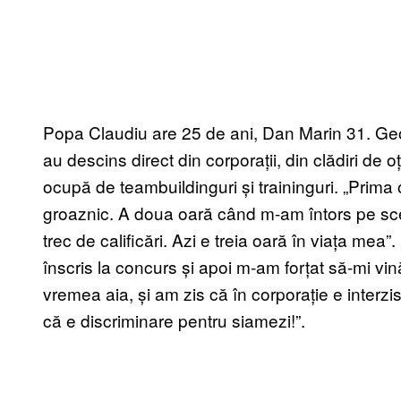
Popa Claudiu are 25 de ani, Dan Marin 31. Geor
au descins direct din corporații, din clădiri de 
ocupă de teambuildinguri și traininguri. „Prima
groaznic. A doua oară când m-am întors pe sce
trec de calificări. Azi e treia oară în viața mea
înscris la concurs și apoi m-am forțat să-mi vi
vremea aia, și am zis că în corporație e interzi
că e discriminare pentru siamezi!”.