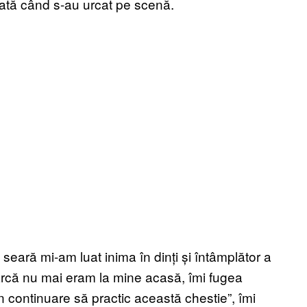
dată când s-au urcat pe scenă.
-o seară mi-am luat inima în dinți și întâmplător a
parcă nu mai eram la mine acasă, îmi fugea
n continuare să practic această chestie”, îmi