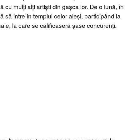
u mulți alți artiști din gașca lor. De o lună, în
ă să intre în templul celor aleși, participând la
le, la care se calificaseră șase concurenți.