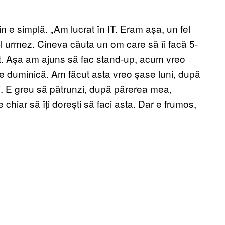
 e simplă. „Am lucrat în IT. Eram așa, un fel
-l urmez. Cineva căuta un om care să îi facă 5-
t. Așa am ajuns să fac stand-up, acum vreo
are duminică. Am făcut asta vreo șase luni, după
i. E greu să pătrunzi, după părerea mea,
chiar să îți dorești să faci asta. Dar e frumos,