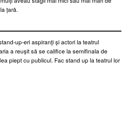
 mulți aveau stagii mai mici sau mai mari de
la țară.
nd-up-eri aspiranți și actori la teatrul
ria a reușit să se califice la semifinala de
a piept cu publicul. Fac stand up la teatrul lor