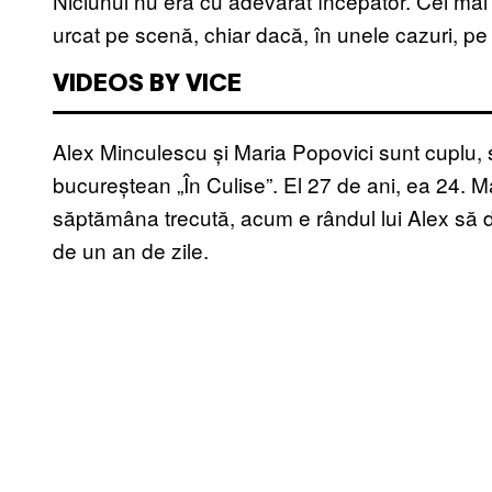
Niciunul nu era cu adevărat începător. Cei mai
urcat pe scenă, chiar dacă, în unele cazuri, pe 
VIDEOS BY VICE
Alex Minculescu și Maria Popovici sunt cuplu, sta
bucureștean „În Culise”. El 27 de ani, ea 24. Ma
săptămâna trecută, acum e rândul lui Alex să de
de un an de zile.