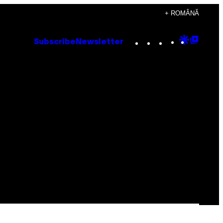
+ ROMÂNĂ
Instagram
TikTok
YouTube
Google
Goog
Subscribe
Newsletter
Discove
Top
Posts