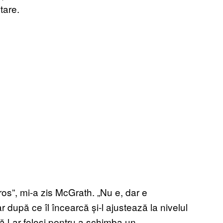
tare.
os”, mi-a zis McGrath. „Nu e, dar e
r după ce îl încearcă și-l ajustează la nivelul
că l-ar folosi pentru a schimba un