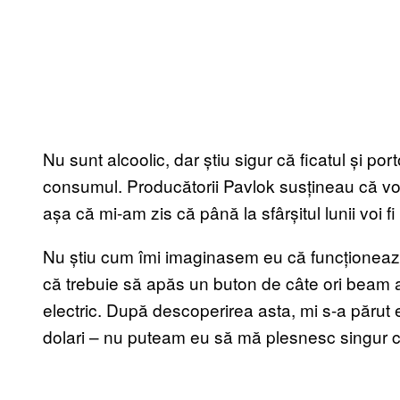
Nu sunt alcoolic, dar știu sigur că ficatul și p
consumul. Producătorii Pavlok susțineau că voi
așa că mi-am zis că până la sfârșitul lunii voi 
Nu știu cum îmi imaginasem eu că funcționează
că trebuie să apăs un buton de câte ori beam a
electric. După descoperirea asta, mi s-a părut 
dolari – nu puteam eu să mă plesnesc singur c