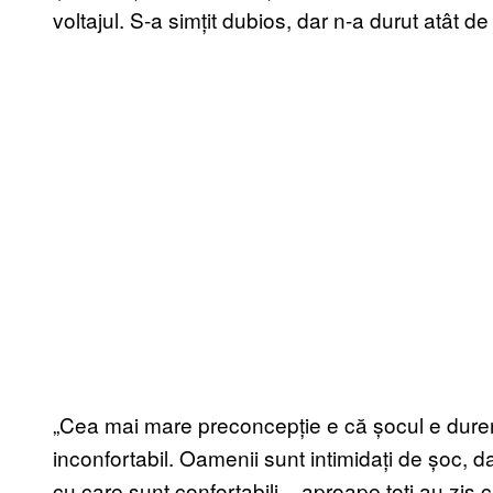
voltajul. S-a simțit dubios, dar n-a durut atât de 
„Cea mai mare preconcepție e că șocul e durer
inconfortabil. Oamenii sunt intimidați de șoc, da
cu care sunt confortabili – aproape toți au zis 