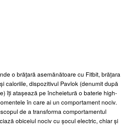
vinde o brățară asemănătoare cu Fitbit, brățara
și caloriile, dispozitivul Pavlok (denumit după
ce) îți atașează pe încheietură o baterie high-
n momentele în care ai un comportament nociv.
 scopul de a transforma comportamentul
iază obiceiul nociv cu șocul electric, chiar și