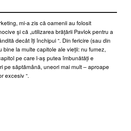
ting, mi-a zis că oamenii au folosit
nocive și că „utilizarea brățării Pavlok pentru a
dită decât îți închipui
“
. Din fericire (sau din
bine la multe capitole ale vieții: nu fumez,
apitol pe care l-aș putea îmbunătăți e
ri pe săptămână, uneori mai mult – aproape
tor excesiv
“
.