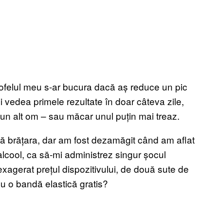
ortofelul meu s-ar bucura dacă aș reduce un pic
 vedea primele rezultate în doar câteva zile,
fi un alt om – sau măcar unul puțin mai treaz.
 brățara, dar am fost dezamăgit când am aflat
lcool, ca să-mi administrez singur șocul
exagerat prețul dispozitivului, de două sute de
u o bandă elastică gratis?