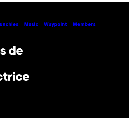
unchies
Music
Waypoint
Members
as de
ctrice