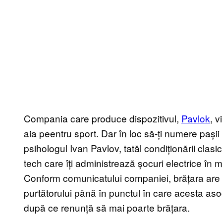
Compania care produce dispozitivul,
Pavlok
, 
aia peentru sport. Dar în loc să-ți numere pașii 
psihologul Ivan Pavlov, tatăl condiționării clasi
tech care îți administrează șocuri electrice î
Conform comunicatului companiei, brățara are
purtătorului până în punctul în care acesta asoc
după ce renunță să mai poarte brățara.