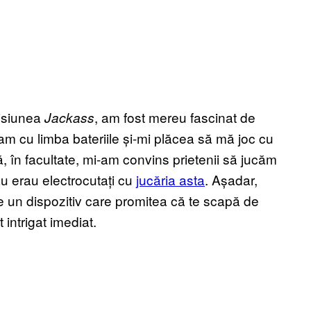
misiunea
, am fost mereu fascinat de
Jackass
eam cu limba bateriile și-mi plăcea să mă joc cu
ă, în facultate, mi-am convins prietenii să jucăm
au erau electrocutați cu
jucăria asta
. Așadar,
 un dispozitiv care promitea că te scapă de
 intrigat imediat.