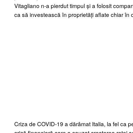
Vitagliano n-a pierdut timpul și a folosit compa
ca să investească în proprietăți aflate chiar în
Criza de COVID-19 a dărâmat Italia, la fel ca p
criză financiară care a cauzat creșterea ratei șom