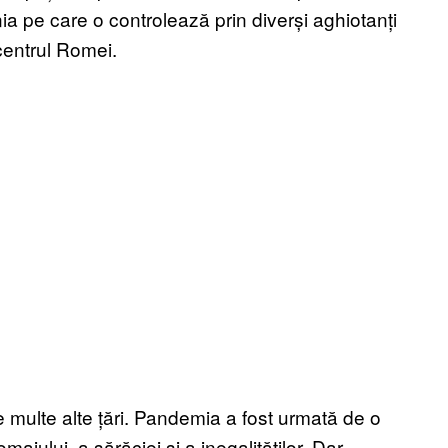
nia pe care o controlează prin diverși aghiotanți
 centrul Romei.
e multe alte țări. Pandemia a fost urmată de o
ajului, a sărăciei și a inegalităților. Dar