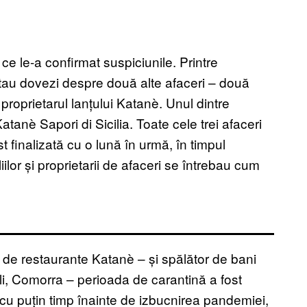
 ce le-a confirmat suspiciunile. Printre
tau dovezi despre două alte afaceri – două
 proprietarul lanțului Katanè. Unul dintre
 Katanè Sapori di Sicilia. Toate cele trei afaceri
t finalizată cu o lună în urmă, în timpul
lor și proprietarii de afaceri se întrebau cum
i de restaurante Katanè – și spălător de bani
li, Comorra – perioada de carantină a fost
e cu puțin timp înainte de izbucnirea pandemiei,