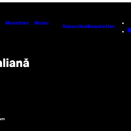
Munchies
Music
Subscribe
Newsletter
aliană
0am