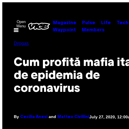
Skip
to
content
Open
Magazine
Pulse
Life
Tech
Menu
Waypoint
Members
Drogas
Cum profită mafia it
de epidemia de
coronavirus
By
and
July 27, 2020, 12:0
Cecilia Anesi
Matteo Civillini