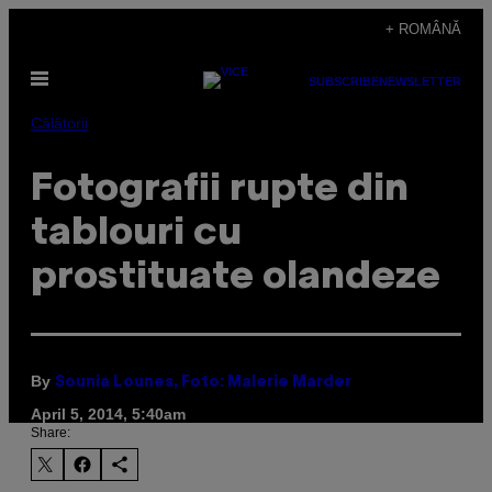
Skip
+ ROMÂNĂ
to
Open
content
SUBSCRIBE
NEWSLETTER
Menu
Călătorii
Fotografii rupte din
tablouri cu
prostituate olandeze
By
Sounia Lounes, Foto: Malerie Marder
April 5, 2014, 5:40am
Share: