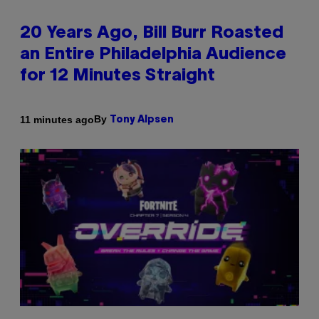
20 Years Ago, Bill Burr Roasted
an Entire Philadelphia Audience
for 12 Minutes Straight
By
11 minutes ago
Tony Alpsen