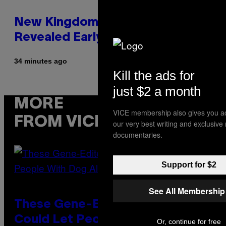
New Kingdom Hearts 4 Details
Revealed Early Through D23 App
34 minutes ago
Kill the ads for
just $2 a month
MORE
VICE membership also gives you a
FROM VICE
our very best writing and exclusive
documentaries.
Support for $2
See All Membership
These Gene-Edited Beagles
Could Let People With Dog
Or, continue for free