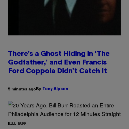
There’s a Ghost Hiding in ‘The
Godfather,’ and Even Francis
Ford Coppola Didn’t Catch It
By
5 minutes ago
Tony Alpsen
BILL BURR