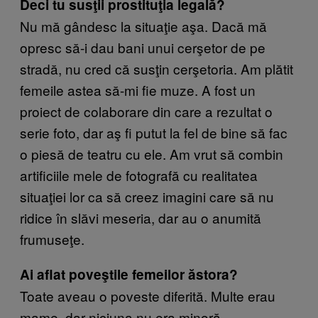
Deci tu susţii prostituţia legală?
Nu mă gândesc la situaţie aşa. Dacă mă
opresc să-i dau bani unui cerşetor de pe
stradă, nu cred că susţin cerşetoria. Am plătit
femeile astea să-mi fie muze. A fost un
proiect de colaborare din care a rezultat o
serie foto, dar aş fi putut la fel de bine să fac
o piesă de teatru cu ele. Am vrut să combin
artificiile mele de fotografă cu realitatea
situaţiei lor ca să creez imagini care să nu
ridice în slăvi meseria, dar au o anumită
frumuseţe.
Ai aflat poveştile femeilor ăstora?
Toate aveau o poveste diferită. Multe erau
mame, dar niciuna nu era minoră.