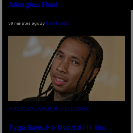
Allergies Finally Own Pets
By
36 minutes ago
Luis Prada
PHOTO BY AXELLE/BAUER-GRIFFIN/FILMMAGIC
Tyga Says He Used AI in the