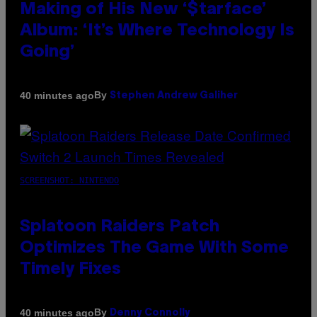
Making of His New ‘$tarface’
Album: ‘It’s Where Technology Is
Going’
By
40 minutes ago
Stephen Andrew Galiher
SCREENSHOT: NINTENDO
Splatoon Raiders Patch
Optimizes The Game With Some
Timely Fixes
By
40 minutes ago
Denny Connolly