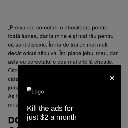
„Presiunea corectării e obositoare pentru
toată lumea, dar la mine e și mai rău pentru
că sunt dislexic. Îmi ia de trei ori mai mult
decât oricui altcuiva. Îmi place jobul meu, dar
asta cu corectatul e cea mai oribilă chestie.
Citeam și reciteam același paragraf de nu știu
×
câte ori. Beam câte o cană de ceai la fiecare
jumătate de oră. Explodam de nervi uneori.
Aș face orice altă activitate în afară de asta”,
mi-a zis Will.
Kill the ads for
just $2 a month
DOZA DE MODAFINIL