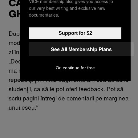
VICE membership also gives you access to
CARE SĂ DEA UN
our very best writing and exclusive new
GHIONT NECESAR
documentaries.
După ce un student i-a sugerat să încerce
Support for $2
modafinil, Will a început să ia 100-200 mg pe
See All Membership Plans
zi în diminețile în care avea de corectat.
„Deodată, corectarea a devenit plăcută. Nu
Or, continue for free
mă mai recunoșteam. Acum citesc mult mai
repede și țin minte fragmente din ceu au scris
studenții, ca să le pot oferi feedback. Pot să
scriu pagini întregi de comentarii pe marginea
unui eseu.”