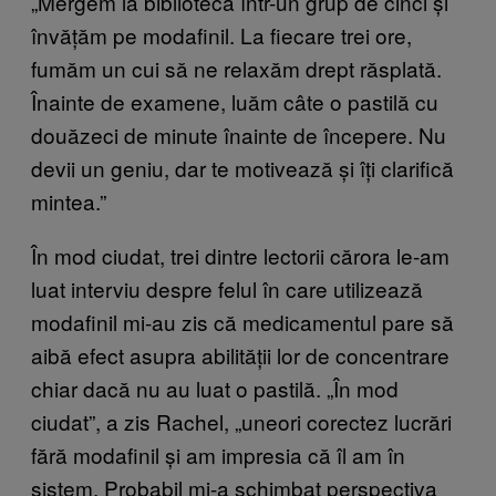
„Mergem la bibliotecă într-un grup de cinci și
învățăm pe modafinil. La fiecare trei ore,
fumăm un cui să ne relaxăm drept răsplată.
Înainte de examene, luăm câte o pastilă cu
douăzeci de minute înainte de începere. Nu
devii un geniu, dar te motivează și îți clarifică
mintea.”
În mod ciudat, trei dintre lectorii cărora le-am
luat interviu despre felul în care utilizează
modafinil mi-au zis că medicamentul pare să
aibă efect asupra abilității lor de concentrare
chiar dacă nu au luat o pastilă. „În mod
ciudat”, a zis Rachel, „uneori corectez lucrări
fără modafinil și am impresia că îl am în
sistem. Probabil mi-a schimbat perspectiva