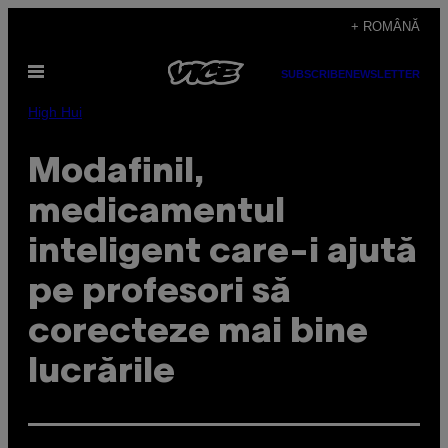
Skip
+ ROMÂNĂ
to
Open
content
SUBSCRIBE
NEWSLETTER
Menu
High Hui
Modafinil,
medicamentul
inteligent care-i ajută
pe profesori să
corecteze mai bine
lucrările