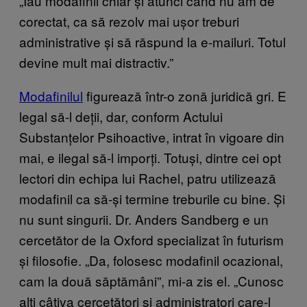
„Iau modafinil chiar și atunci când nu am de
corectat, ca să rezolv mai ușor treburi
administrative și să răspund la e-mailuri. Totul
devine mult mai distractiv.”
Modafinilul
figurează într-o zonă juridică gri. E
legal să-l deții, dar, conform Actului
Substanțelor Psihoactive, intrat în vigoare din
mai, e ilegal să-l imporți. Totuși, dintre cei opt
lectori din echipa lui Rachel, patru utilizează
modafinil ca să-și termine treburile cu bine. Și
nu sunt singurii. Dr. Anders Sandberg e un
cercetător de la Oxford specializat în futurism
și filosofie. „Da, folosesc modafinil ocazional,
cam la două săptămâni”, mi-a zis el. „Cunosc
alți câțiva cercetători și administratori care-l