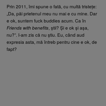
Prin 2011, îmi spune o fată, cu multă tristețe:
„Da, păi prietenul meu nu mai e cu mine. Dar
e ok, suntem fuck buddies acum. Ca în
, știi? Și e ok și așa,
Friends with benefits
nu?”. I-am zis că nu știu. Eu, când aud
expresia asta, mă întreb pentru cine e ok, de
fapt?