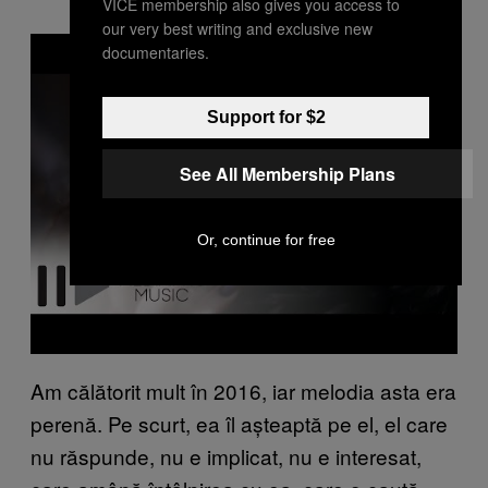
VICE membership also gives you access to
our very best writing and exclusive new
P
documentaries.
l
a
y
v
Support for $2
i
d
e
See All Membership Plans
o
Or, continue for free
Am călătorit mult în 2016, iar melodia asta era
perenă. Pe scurt, ea îl așteaptă pe el, el care
nu răspunde, nu e implicat, nu e interesat,