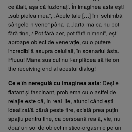
celălalt, așa că fuzionați. În imaginea asta ești
„sub pielea mea”, „Acele tale […] îmi schimbă
sângele-n vene” până la „Iartă-mă că nu pot
fără tine, / Pot fără aer, pot fără nimeni”, ești
aproape obiect de venerație, cu o putere
incredibilă asupra celuilalt, în scenariul ăsta.
Pfuuu! Mâna sus cui nu i-ar plăcea să fie on
the receiving end al acestui dialog!
: Deși e
Ce e în neregulă cu imaginea asta
flatant și fascinant, problema cu o astfel de
relație este că, in real life, atunci când ești
idealizat/ă până peste fire, există prea puțin
spațiu pentru tine, ca persoană reală, vie, nu
doar un soi de obiect mistico-orgasmic pe un