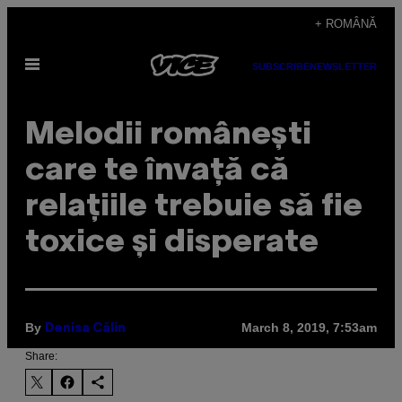
Skip
+ ROMÂNĂ
to
Open
content
SUBSCRIBE
NEWSLETTER
Menu
Melodii românești
care te învață că
relațiile trebuie să fie
toxice și disperate
By
March 8, 2019, 7:53am
Denisa Călin
Share: