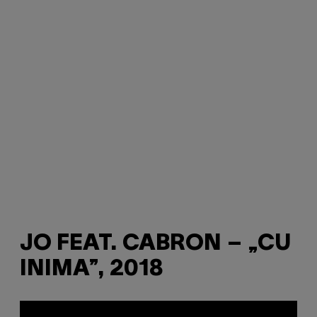
JO FEAT. CABRON – „CU
INIMA”, 2018
P
l