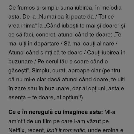
Ce frumos și simplu sună iubirea, în melodia
asta. De la „Numai ea îți poate da / Tot ce
vrea inima” la „Când iubești te mai și doare” și
ce să faci, concret, atunci când te doare: „Te
mai uiți în depărtare / Să mai cauți alinare /
Atunci când simți că te doare / Cauți iubirea în
buzunare / Pe cerul tău e soare când o
găsești”. Simplu, curat, aproape clar (pentru
că nu mi-e clar dacă atunci când doare, te uiți
în zare sau în buzunare, dar ai opțiuni, asta e
esența – te doare, ai opțiuni!).
Mi-a
Ce e în neregulă cu imaginea asta:
amintit de un film pe care l-am văzut pe
Netflix, recent,
, unde eroina e
Isn’t it romantic