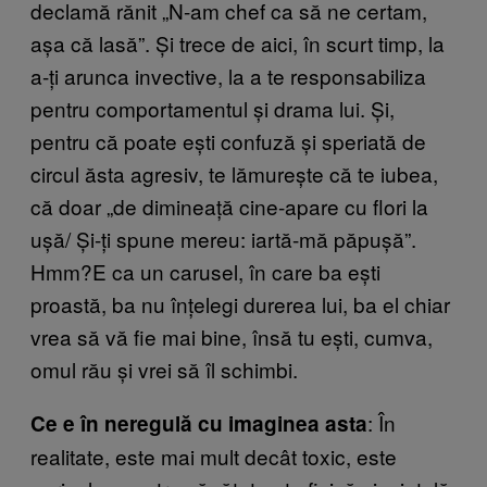
declamă rănit „N-am chef ca să ne certam,
așa că lasă”. Și trece de aici, în scurt timp, la
a-ți arunca invective, la a te responsabiliza
pentru comportamentul și drama lui. Și,
pentru că poate ești confuză și speriată de
circul ăsta agresiv, te lămurește că te iubea,
că doar „de dimineață cine-apare cu flori la
ușă/ Și-ți spune mereu: iartă-mă păpușă”.
Hmm?E ca un carusel, în care ba ești
proastă, ba nu înțelegi durerea lui, ba el chiar
vrea să vă fie mai bine, însă tu ești, cumva,
omul rău și vrei să îl schimbi.
: În
Ce e în neregulă cu imaginea asta
realitate, este mai mult decât toxic, este