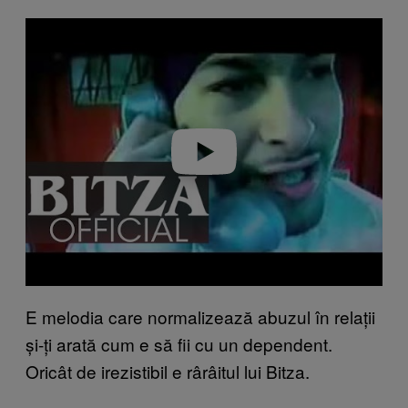
P
l
a
y
v
i
d
e
o
E melodia care normalizează abuzul în relații
și-ți arată cum e să fii cu un dependent.
Oricât de irezistibil e rârâitul lui Bitza.