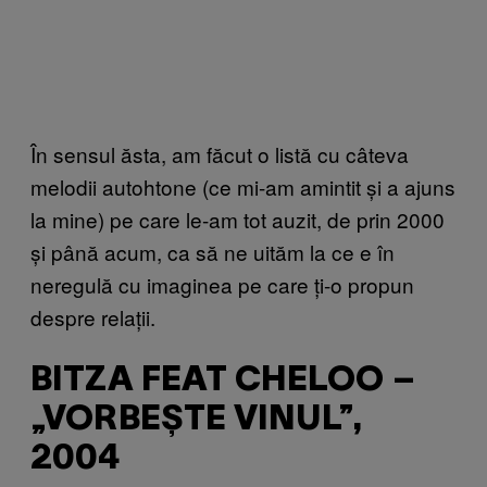
În sensul ăsta, am făcut o listă cu câteva
melodii autohtone (ce mi-am amintit și a ajuns
la mine) pe care le-am tot auzit, de prin 2000
și până acum, ca să ne uităm la ce e în
neregulă cu imaginea pe care ți-o propun
despre relații.
BITZA FEAT CHELOO –
„VORBEȘTE VINUL”,
2004