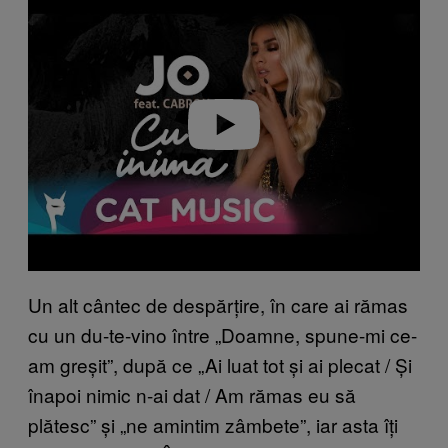
a
y
v
i
d
e
o
Un alt cântec de despărțire, în care ai rămas
cu un du-te-vino între „Doamne, spune-mi ce-
am greșit”, după ce „Ai luat tot și ai plecat / Și
înapoi nimic n-ai dat / Am rămas eu să
plătesc” și „ne amintim zâmbete”, iar asta îți