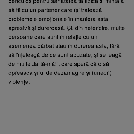
periculos pentru sănătatea ta fizică și mintală
să fii cu un partener care își tratează
problemele emoționale în maniera asta
agresivă și dureroasă. Și, din nefericire, multe
persoane care sunt în relație cu un
asemenea bărbat stau în durerea asta, fără
să înțeleagă de ce sunt abuzate, și se leagă
de multe „iartă-mă!”, care speră că o să
oprească șirul de dezamăgire și (uneori)
violență.