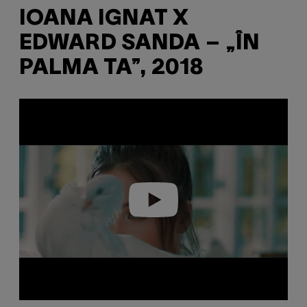
IOANA IGNAT X
EDWARD SANDA – „ÎN
PALMA TA”, 2018
P
l
a
y
v
i
d
e
o