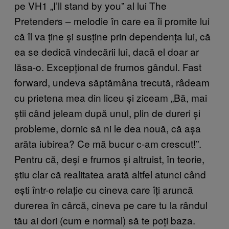
pe VH1 „I’ll stand by you” al lui The
Pretenders – melodie în care ea îi promite lui
că îl va ține și susține prin dependența lui, că
ea se dedică vindecării lui, dacă el doar ar
lăsa-o. Excepțional de frumos gândul. Fast
forward, undeva săptămâna trecută, râdeam
cu prietena mea din liceu și ziceam „Bă, mai
știi când jeleam după unul, plin de dureri și
probleme, dornic să ni le dea nouă, că așa
arăta iubirea? Ce mă bucur c-am crescut!”.
Pentru că, deși e frumos și altruist, în teorie,
știu clar că realitatea arată altfel atunci când
ești într-o relație cu cineva care îți aruncă
durerea în cârcă, cineva pe care tu la rândul
tău ai dori (cum e normal) să te poți baza.