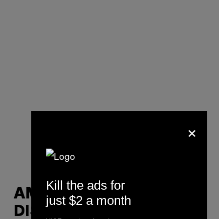
×
Kill the ads for
AMI – „TE-AȘTEPT
just $2 a month
DISEARĂ”, 2016