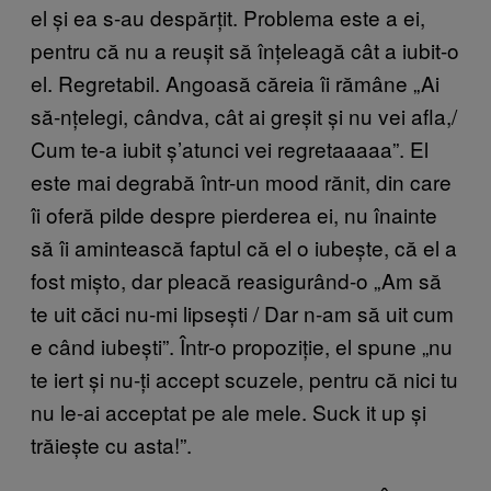
el și ea s-au despărțit. Problema este a ei,
pentru că nu a reușit să înțeleagă cât a iubit-o
el. Regretabil. Angoasă căreia îi rămâne „Ai
să-nțelegi, cândva, cât ai greșit și nu vei afla,/
Cum te-a iubit ș’atunci vei regretaaaaa”. El
este mai degrabă într-un mood rănit, din care
îi oferă pilde despre pierderea ei, nu înainte
să îi amintească faptul că el o iubește, că el a
fost mișto, dar pleacă reasigurând-o „Am să
te uit căci nu-mi lipsești / Dar n-am să uit cum
e când iubești”. Într-o propoziție, el spune „nu
te iert și nu-ți accept scuzele, pentru că nici tu
nu le-ai acceptat pe ale mele. Suck it up și
trăiește cu asta!”.