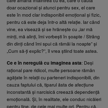
care amână întâlnirea cu ea, care o caută
doar ocazional și atunci pentru sex, el care
este în mod clar indisponibil emoțional și fizic,
pentru că este deja într-o altă relație. Iar când
vine, ea visează și se hrănește cu „iar mă
minți, mă alinți, îmi vorbești în șoapte / Strâng
din dinți când îmi spui că rămâi la noapte” și
„Cum să-ți explic?”, îl vrea știind toate astea.
: Deși
Ce e în neregulă cu imaginea asta
rațional pare ridicol, multe persoane rămân
agățate în relații cu parteneri indisponibili, din
cauza faptului că, tiparul ăsta de afecțiune
inconstantă și narcisică creează dependență
emoțională. Și, în realitate, ele conduc nicăieri
pentru tine, de cele mai multe ori. Pentru că,