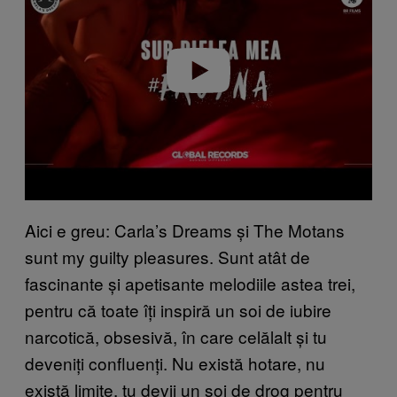
i
d
e
o
Aici e greu: Carla’s Dreams și The Motans
sunt my guilty pleasures. Sunt atât de
fascinante și apetisante melodiile astea trei,
pentru că toate îți inspiră un soi de iubire
narcotică, obsesivă, în care celălalt și tu
deveniți confluenți. Nu există hotare, nu
există limite, tu devii un soi de drog pentru