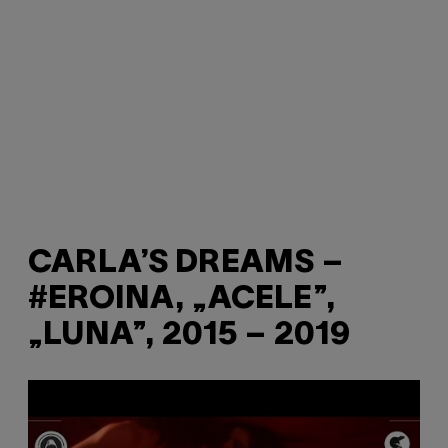
CARLA’S DREAMS –
#EROINA, „ACELE”,
„LUNA”, 2015 – 2019
P
l
a
y
v