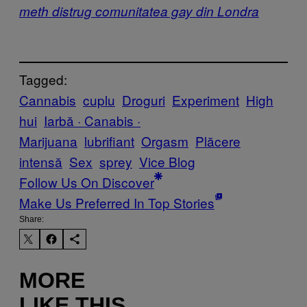
meth distrug comunitatea gay din Londra
Tagged:
Cannabis
cuplu
Droguri
Experiment
High
hui
Iarbă · Canabis ·
Marijuana
lubrifiant
Orgasm
Plăcere
intensă
Sex
sprey
Vice Blog
Follow Us On Discover
Make Us Preferred In Top Stories
Share:
MORE
LIKE THIS