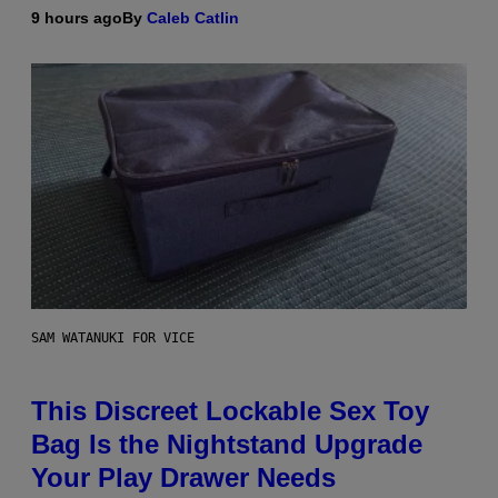
9 hours ago
By
Caleb Catlin
SAM WATANUKI FOR VICE
This Discreet Lockable Sex Toy
Bag Is the Nightstand Upgrade
Your Play Drawer Needs