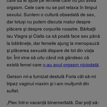
orgasm. Cele care nu se pot relaxa în timpul
sexului. Suntem o cultură obsedată de sex,
dar totuși nu putem discuta matur despre
plăcere și despre corpurile noastre. Bărbații
iau Viagra și Cialis ca să poată face sex până
la bătrânețe, dar femeile ajung la menopauză
și plăcerea sexuală dispare de tot din viața
lor. Îmi vine să urlu când mă gândesc că
există femei care
n-au avut orgasm niciodată
.
Gerson mi-a furnizat destulă Foria cât să-mi
tripez vaginul maxim și i-am mulțumit din
suflet.
„Plec într-o vacanță binemeritată. Dar poți să-