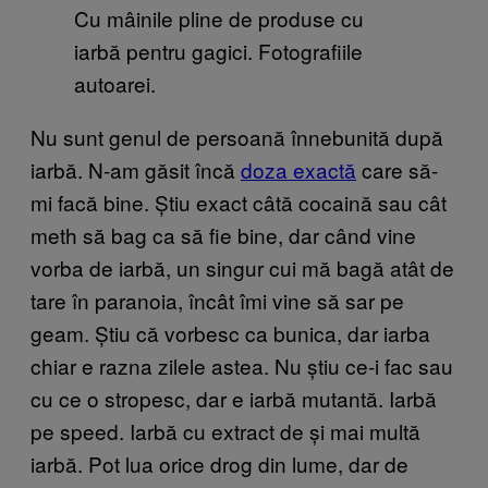
Cu mâinile pline de produse cu
iarbă pentru gagici. Fotografiile
autoarei.
Nu sunt genul de persoană înnebunită după
iarbă. N-am găsit încă
doza exactă
care să-
mi facă bine. Știu exact câtă cocaină sau cât
meth să bag ca să fie bine, dar când vine
vorba de iarbă, un singur cui mă bagă atât de
tare în paranoia, încât îmi vine să sar pe
geam. Știu că vorbesc ca bunica, dar iarba
chiar e razna zilele astea. Nu știu ce-i fac sau
cu ce o stropesc, dar e iarbă mutantă. Iarbă
pe speed. Iarbă cu extract de și mai multă
iarbă. Pot lua orice drog din lume, dar de