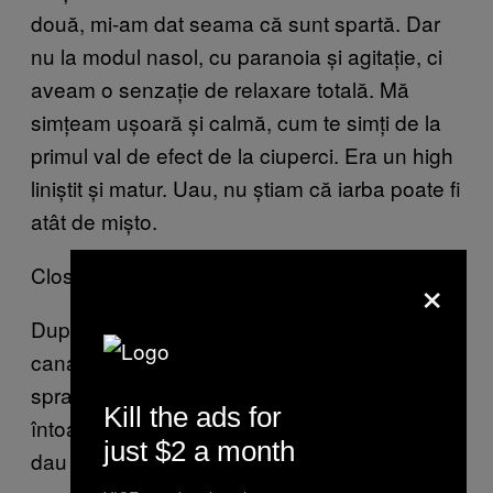
două, mi-am dat seama că sunt spartă. Dar
nu la modul nasol, cu paranoia și agitație, ci
aveam o senzație de relaxare totală. Mă
simțeam ușoară și calmă, cum te simți de la
primul val de efect de la ciuperci. Era un high
liniștit și matur. Uau, nu știam că iarba poate fi
atât de mișto.
Close up cu bunătățile.
×
După revelația orală, m-am ridicat de pa
canapea și am dat fuga la baie să-mi dau cu
spray și în vagin. Știam că iubitul meu o să se
Kill the ads for
întoarcă de la muncă în curând și voiam să-i
just $2 a month
dau timp THC-ului să acționeze.