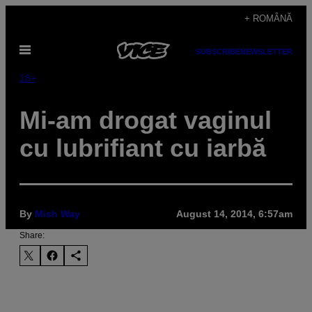
Skip
+ ROMÂNĂ
to
Open
content
SUBSCRIBE
NEWSLETTER
Menu
18+
Mi-am drogat vaginul
cu lubrifiant cu iarbă
By
Mish Way
August 14, 2014, 6:57am
Share: