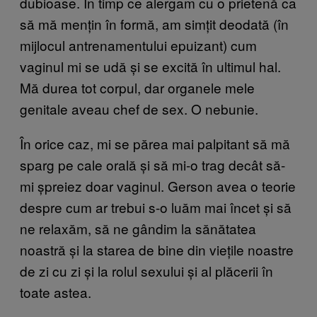
dubioase. În timp ce alergam cu o prietenă ca
să mă mențin în formă, am simțit deodată (în
mijlocul antrenamentului epuizant) cum
vaginul mi se udă și se excită în ultimul hal.
Mă durea tot corpul, dar organele mele
genitale aveau chef de sex. O nebunie.
În orice caz, mi se părea mai palpitant să mă
sparg pe cale orală și să mi-o trag decât să-
mi șpreiez doar vaginul. Gerson avea o teorie
despre cum ar trebui s-o luăm mai încet și să
ne relaxăm, să ne gândim la sănătatea
noastră și la starea de bine din viețile noastre
de zi cu zi și la rolul sexului și al plăcerii în
toate astea.