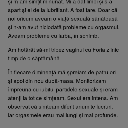
și m-am simțit minunat. Mi-a dat limbi și s-a
spart și el de la lubrifiant. A fost tare. Doar că
noi oricum aveam o viață sexuală sănătoasă
și n-am avut niciodată probleme cu orgasmul.
Aveam probleme cu iarba, în schimb.
Am hotărât să-mi tripez vaginul cu Foria zilnic
timp de o săptămână.
În fiecare dimineață mă șpreiam de patru ori
și apoi din nou după-masa. Monitorizam
împreună cu iubitul partidele sexuale și eram
atenți la tot ce simțeam. Sexul era intens. Am
observat că simțeam diferit anumite lucruri,
iar orgasmele erau mai lungi și mai profunde.