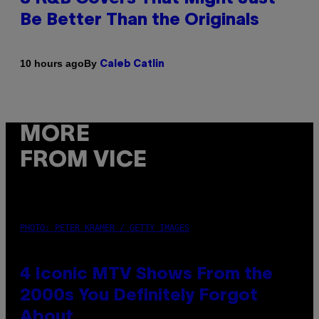
Be Better Than the Originals
By
10 hours ago
Caleb Catlin
MORE
FROM VICE
PHOTO: PETER KRAMER / GETTY IMAGES
4 Iconic MTV Shows From the
2000s You Definitely Forgot
About