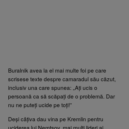
Buralnik avea la el mai multe foi pe care
scrisese texte despre camaradul său căzut,
inclusiv una care spunea: „Ați ucis o
persoană ca să scăpați de o problemă. Dar
nu ne puteți ucide pe toți!”
Deși câțiva dau vina pe Kremlin pentru
uciderea lui Nemtsov, mai mulți lideri ai