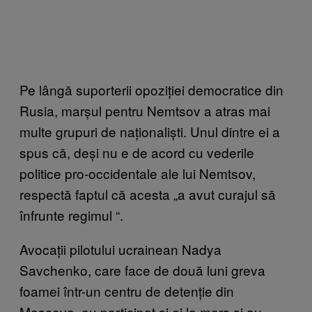
Pe lângă suporterii opoziției democratice din
Rusia, marșul pentru Nemtsov a atras mai
multe grupuri de naționaliști. Unul dintre ei a
spus că, deși nu e de acord cu vederile
politice pro-occidentale ale lui Nemtsov,
respectă faptul că acesta „a avut curajul să
înfrunte regimul
“
.
Avocații pilotului ucrainean Nadya
Savchenko, care face de două luni greva
foamei într-un centru de detenție din
Moscova, au participat și ei la marș și au