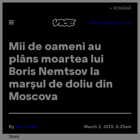
Skip
+ ROMÂNĂ
to
Open
content
SUBSCRIBE
NEWSLETTER
Menu
​Mii de oameni au
plâns moartea lui
Boris Nemtsov la
marșul de doliu din
Moscova
By
March 2, 2015, 6:25am
Alec Luhn
Share: