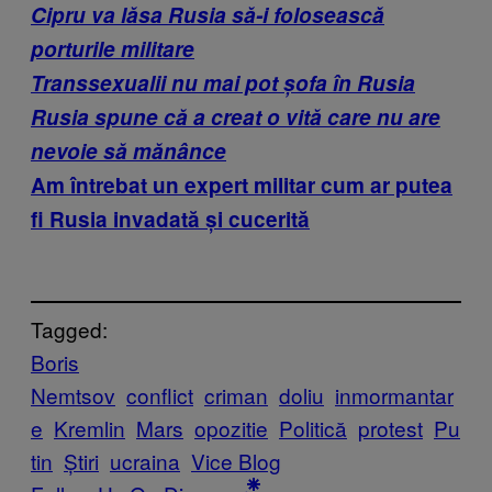
Cipru va lăsa Rusia să-i folosească
porturile militare
Transsexualii nu mai pot șofa în Rusia
Rusia spune că a creat o vită care nu are
nevoie să mănânce
Am întrebat un expert militar cum ar putea
fi Rusia invadată și cucerită
Tagged:
Boris
Nemtsov
conflict
criman
doliu
inmormantar
e
Kremlin
Mars
opozitie
Politică
protest
Pu
tin
Știri
ucraina
Vice Blog