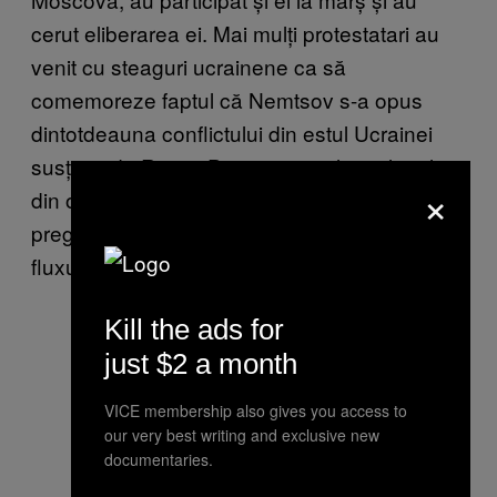
cerut eliberarea ei. Mai mulți protestatari au
venit cu steaguri ucrainene ca să
comemoreze faptul că Nemtsov s-a opus
dintotdeauna conflictului din estul Ucrainei
susținut de Rusia. Potrivit spuselor colegul
×
din opoziție, Ilia Yashin, Nemtsov tocmai
pregătea, înainte să moară, un raport despre
fluxul de arme rusești transportate în Ucraina.
Kill the ads for
just $2 a month
VICE membership also gives you access to
our very best writing and exclusive new
documentaries.