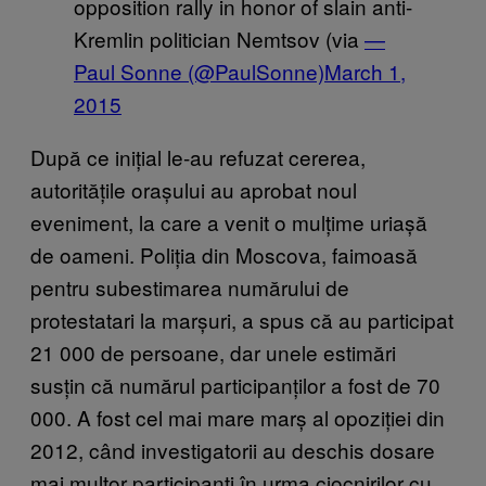
opposition rally in honor of slain anti-
Kremlin politician Nemtsov (via
—
Paul Sonne (@PaulSonne)
March 1,
2015
După ce inițial le-au refuzat cererea,
autoritățile orașului au aprobat noul
eveniment, la care a venit o mulțime uriașă
de oameni. Poliția din Moscova, faimoasă
pentru subestimarea numărului de
protestatari la marșuri, a spus că au participat
21 000 de persoane, dar unele estimări
susțin că numărul participanților a fost de 70
000. A fost cel mai mare marș al opoziției din
2012, când investigatorii au deschis dosare
mai multor participanți în urma ciocnirilor cu