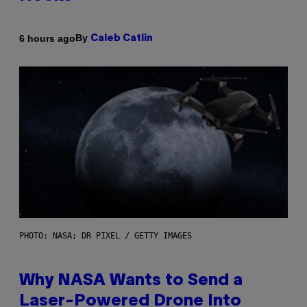
By
6 hours ago
Caleb Catlin
PHOTO: NASA; DR PIXEL / GETTY IMAGES
Why NASA Wants to Send a
Laser-Powered Drone Into