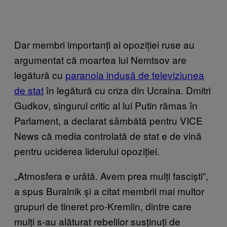
Dar membri importanți ai opoziției ruse au
argumentat că moartea lui Nemtsov are
legătură cu
paranoia indusă de televiziunea
de stat
în legătură cu criza din Ucraina. Dmitri
Gudkov, singurul critic al lui Putin rămas în
Parlament, a declarat sâmbătă pentru VICE
News că media controlată de stat e de vină
pentru uciderea liderului opoziției.
„Atmosfera e urâtă. Avem prea mulți fasciști”,
a spus Buralnik și a citat membrii mai multor
grupuri de tineret pro-Kremlin, dintre care
mulți s-au alăturat rebelilor susținuți de